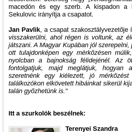
macedón és egy szerb. A kispadon a k
Sekulovic irányítja a csapatot.
Jan Pavlik
, a csapat szakosztályvezetője í
visszakerülni, ahol régen is voltunk, az 
játszani. A Magyar Kupában jól szerepelni
ott tulajdonképen egy mérkőzésen múlik
nyolcban a bajnokság félidejénél. Az öt
fontolgatjuk, majd meglátjuk, hogyan a
szeretnénk egy kiélezett, jó mérkőzést
találkozókon elkövetett hibáinkat sikerül ki
talán győzhetünk is.
Itt a szurkolók beszélnek:
Terenyei Szandra