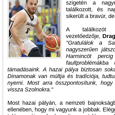
szigetén a nagym
találkozott, és 
sikerült a bravúr, 
A találkozót 
vezetőedzője,
Drag
Gratulálok a Sa
nagyszerűen játszo
Harmincöt perci
faultproblémákba
támadásaink. A hazai pálya biztosan sokat
Dinamonak van múltja és tradíciója, tudt
nyerni. Most arra összpontosítunk, hogy 
vissza Szolnokra.
Most hazai pályán, a nemzeti bajnokságb
ellenében, hogy mi vagyunk a jobbak. Elég