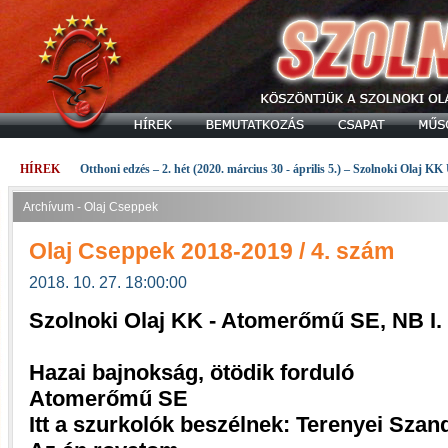
HÍREK
Otthoni edzés – 2. hét (2020. március 30 - április 5.) – Szolnoki Olaj KK
Archívum - Olaj Cseppek
Olaj Cseppek 2018-2019 / 4. szám
2018. 10. 27. 18:00:00
Szolnoki Olaj KK - Atomerőmű SE, NB I.
Hazai bajnokság, ötödik forduló
Atomerőmű SE
Itt a szurkolók beszélnek: Terenyei Szan