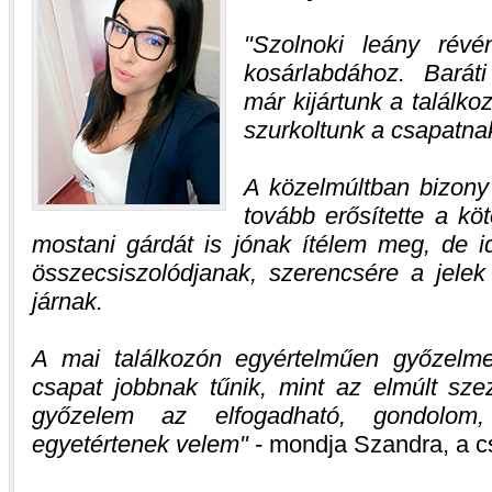
Szolnoki leány révé
kosárlabdához. Baráti
már kijártunk a találk
szurkoltunk a csapatna
A közelmúltban bizony
tovább erősítette a kö
mostani gárdát is jónak ítélem meg, de id
összecsiszolódjanak, szerencsére a jelek
járnak.
A mai találkozón egyértelműen győzelme
csapat jobbnak tűnik, mint az elmúlt sze
győzelem az elfogadható, gondolom,
egyetértenek velem
- mondja Szandra, a cs