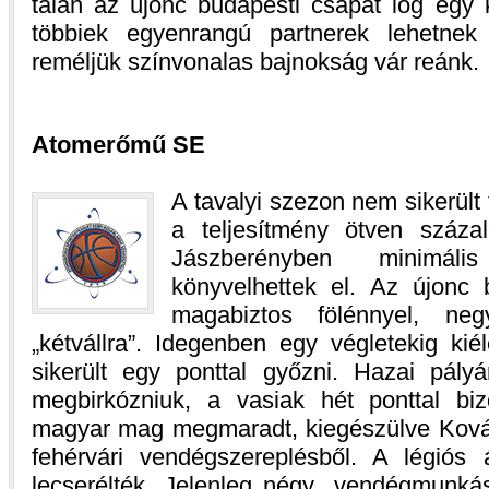
talán az újonc budapesti csapat lóg egy 
többiek egyenrangú partnerek lehetnek
reméljük színvonalas bajnokság vár reánk.
Atomerőmű SE
A tavalyi szezon nem sikerült 
a teljesítmény ötven száza
Jászberényben minimáli
könyvelhettek el. Az újonc
magabiztos fölénnyel, neg
„kétvállra”. Idegenben egy végletekig kié
sikerült egy ponttal győzni. Hazai pály
megbirkózniuk, a vasiak hét ponttal bi
magyar mag megmaradt, kiegészülve Kovács
fehérvári vendégszereplésből. A légiós 
lecserélték. Jelenleg négy „vendégmunkás