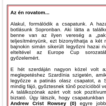
Az én rovatom...
Alakul, formálódik a csapatunk. A haz
botlásunk Sopronban. Aki látta a talál
benne van az ilyen vereség a „pak
teljesítményünk, ezt bizonyíthatja a két
bajnokin simán sikerült legyőzni hazai r
elteltével az Europe Cup sorozat
győzelemért.
E hét szerdáján nagyon közel volt az
meglepetéshez Szardínia szigetén, ami
legyőzze a patinás olasz csapatot, a S
mindig fájó, győztesnek tűnő pozícióból v
A találkozónak azért volt sok pozitívum
biztató. Úgy látszik, hogy csapatunkban 
Andrew Crist Rowsey (0)
egyre jobba