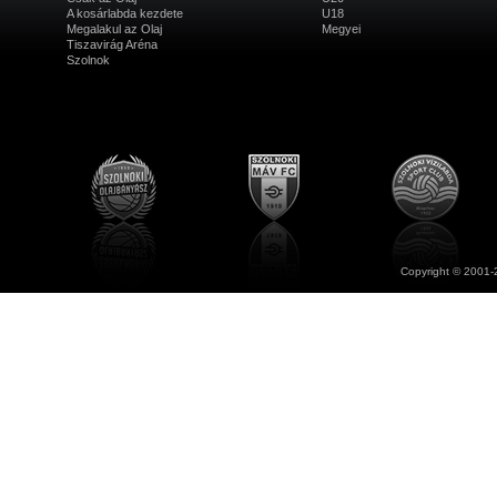
A kosárlabda kezdete
U18
Megalakul az Olaj
Megyei
Tiszavirág Aréna
Szolnok
Copyright © 2001-2