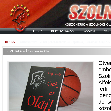
HÍREK
Otthoni edzés – 1. hét (2020. március 23-29.) – Szolnoki Olaj KK U18
BEMUTATKOZÁS
»
Csak Az Olaj!
Ötve
embe
Szol
Alföl
férf
igen
de s
közö