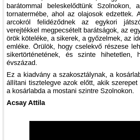
barátommal beleskelődtünk Szolnokon, 
tornatermébe, ahol az olajosok edzettek. A
arcokról felidéződnek az egykori játs
verejtékkel megpecsételt barátságok, az eg
örök köteléke, a sikerek, a győzelmek, az id
emléke. Örülök, hogy cselekvő részese leh
sikertörténetének, és szinte hihetetlen,
évszázad.
Ez a kiadvány a szakosztálynak, a kosárla
állítani tisztelegve azok előtt, akik szerepet
a kosárlabda a mostani szintre Szolnokon.
Acsay Attila