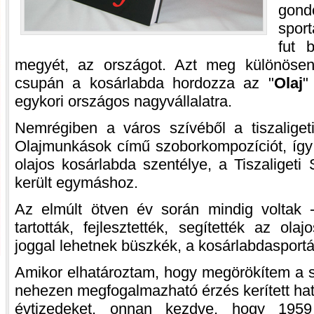
gon
sport
fut 
megyét, az országot. Azt meg különösen
csupán a kosárlabda hordozza az "
Olaj
"
egykori országos nagyvállalatra.
Nemrégiben a város szívéből a tiszaliget
Olajmunkások című szoborkompozíciót, így 
olajos kosárlabda szentélye, a Tiszaligeti
került egymáshoz.
Az elmúlt ötven év során mindig voltak 
tartották, fejlesztették, segítették az ol
joggal lehetnek büszkék, a kosárlabdasportá
Amikor elhatároztam, hogy megörökítem a sz
nehezen megfogalmazható érzés kerített hata
évtizedeket, onnan kezdve, hogy 195