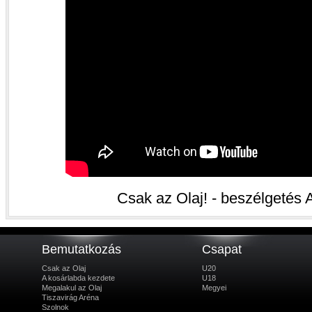
Csak az Olaj! - beszélgetés A
Bemutatkozás
Csapat
Csak az Olaj
U20
A kosárlabda kezdete
U18
Megalakul az Olaj
Megyei
Tiszavirág Aréna
Szolnok