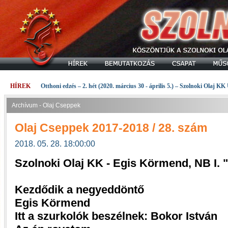
HÍREK
Otthoni edzés – 2. hét (2020. március 30 - április 5.) – Szolnoki Olaj KK
Archívum - Olaj Cseppek
Olaj Cseppek 2017-2018 / 28. szám
2018. 05. 28. 18:00:00
Szolnoki Olaj KK - Egis Körmend, NB I.
Kezdődik a negyeddöntő
Egis Körmend
Itt a szurkolók beszélnek: Bokor István