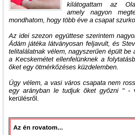
kilátogattam az Ola
amely nagyon megte
mondhatom, hogy több éve a csapat szurko
Az idei szezon együttese szerintem nagyon
Ádám játéka látványosan feljavult, és Ste
telitalálatnak vélem, nagyszerűen épült be
a Kecskemétet ellenfelünknek a folytatás
őket egy ötmérkőzéses küzdelemben.
Úgy vélem, a vasi város csapata nem ross
egy arányban le tudjuk őket győzni
- v
kerülésről.
Az én rovatom...