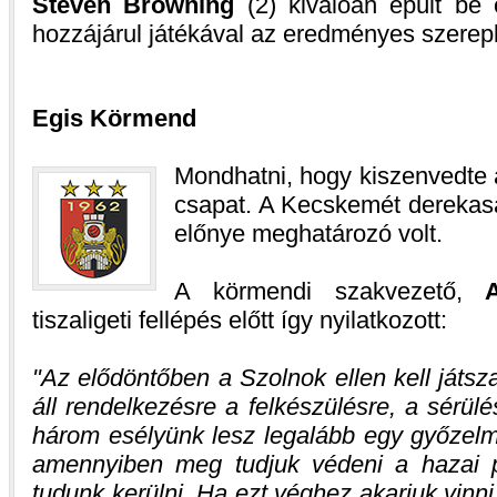
Steven Browning
(2) kiválóan épült be 
hozzájárul játékával az eredményes szerep
Egis Körmend
Mondhatni, hogy kiszenvedte 
csapat. A Kecskemét derekasa
előnye meghatározó volt.
A körmendi szakvezető,
tiszaligeti fellépés előtt így nyilatkozott:
Az elődöntőben a Szolnok ellen kell játsz
áll rendelkezésre a felkészülésre, a sérül
három esélyünk lesz legalább egy győzelme
amennyiben meg tudjuk védeni a hazai p
tudunk kerülni. Ha ezt véghez akarjuk vinni,