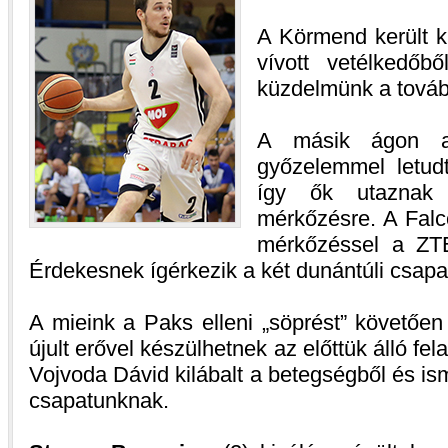
A Körmend került k
vívott vetélkedőbő
küzdelmünk a továb
A másik ágon a
győzelemmel letudt
így ők utaznak 
mérkőzésre. A Falc
mérkőzéssel a ZTE
Érdekesnek ígérkezik a két dunántúli csapa
A mieink a Paks elleni „söprést” követően
újult erővel készülhetnek az előttük álló fe
Vojvoda Dávid kilábalt a betegségből és ism
csapatunknak.