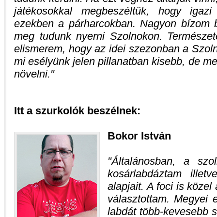
játékosokkal megbeszéltük, hogy igazi
ezekben a párharcokban. Nagyon bízom 
meg tudunk nyerni Szolnokon. Természe
elismerem, hogy az idei szezonban a Szoln
mi esélyünk jelen pillanatban kisebb, de m
növelni.
Itt a szurkolók beszélnek:
Bokor István
Általánosban, a szol
kosárlabdáztam illet
alapjait. A foci is köze
választottam. Megyei 
labdát több-kevesebb si