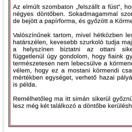
Az elmúlt szombaton „felszállt a füst”, ho
négyes döntőben. Sokadmagammal szorí
de bejött a papírforma, és győzött a Körm
Valószínűnek tartom, mivel hétközben le
határszélen, kevesebb szurkoló tudja maj
a helyszínen biztatni az ottani sike
függetlenül úgy gondolom, hogy fiaink g
természetesen nem lebecsülve a körmendi
vélem, hogy ez a mostani körmendi csa
mértékben egységet, verhető hazai pályá
is példa.
Remélhetőleg ma itt simán sikerül győznü
lesz még két találkozó a döntőbe kerülésh