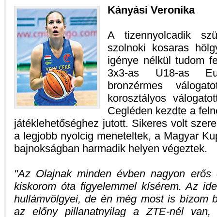
Kányási Veronika
A tizennyolcadik szül
szolnoki kosaras hölg
igénye nélkül tudom fel
3x3-as U18-as Euró
bronzérmes válogato
korosztályos válogato
Cegléden kezdte a felnő
játéklehetőséghez jutott. Sikeres volt sz
a legjobb nyolcig meneteltek, a Magyar K
bajnokságban harmadik helyen végeztek.
Az Olajnak minden évben nagyon erős c
kiskorom óta figyelemmel kísérem. Az ide
hullámvölgyei, de én még most is bízom b
az előny pillanatnyilag a ZTE-nél van,