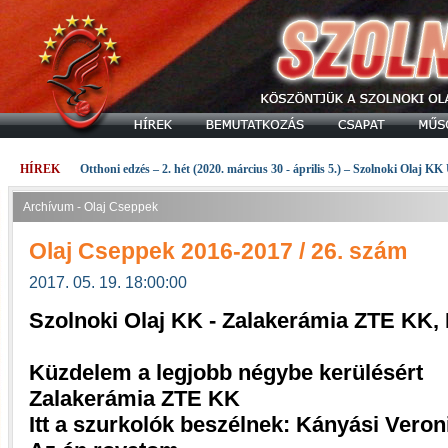
HÍREK
Otthoni edzés – 2. hét (2020. március 30 - április 5.) – Szolnoki Olaj KK
Archívum - Olaj Cseppek
Olaj Cseppek 2016-2017 / 26. szám
2017. 05. 19. 18:00:00
Szolnoki Olaj KK - Zalakerámia ZTE KK,
Küzdelem a legjobb négybe kerülésért
Zalakerámia ZTE KK
Itt a szurkolók beszélnek: Kányási Veron