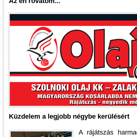
Az én rovatom...
Küzdelem a legjobb négybe kerülésért
A rájátszás harm