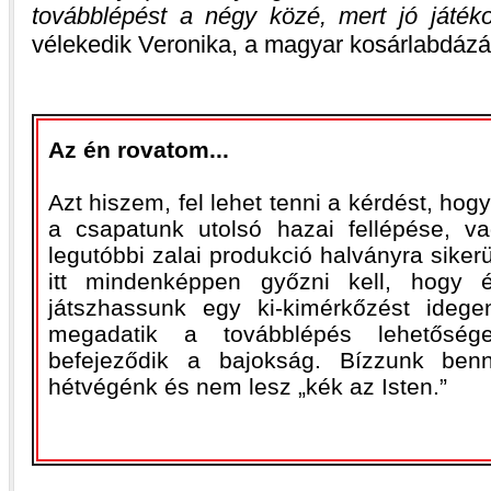
továbblépést a négy közé, mert jó játéko
vélekedik Veronika, a magyar kosárlabdázá
Az én rovatom...
Azt hiszem, fel lehet tenni a kérdést, hog
a csapatunk utolsó hazai fellépése, v
legutóbbi zalai produkció halványra siker
itt mindenképpen győzni kell, hogy
játszhassunk egy ki-kimérkőzést ideg
megadatik a továbblépés lehetőség
befejeződik a bajokság. Bízzunk ben
hétvégénk és nem lesz „kék az Isten.”