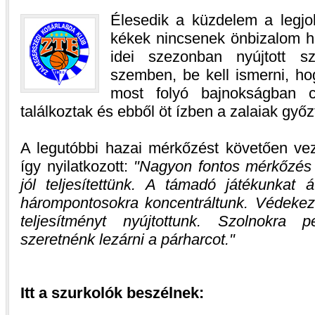
Élesedik a küzdelem a legjo
kékek nincsenek önbizalom 
idei szezonban nyújtott s
szemben, be kell ismerni, ho
most folyó bajnokságban c
találkoztak és ebből öt ízben a zalaiak győz
A legutóbbi hazai mérkőzést követően v
így nyilatkozott:
Nagyon fontos mérkőzés vo
jól teljesítettünk. A támadó játékunkat á
hárompontosokra koncentráltunk. Védeke
teljesítményt nyújtottunk. Szolnokra
szeretnénk lezárni a párharcot.
Itt a szurkolók beszélnek: