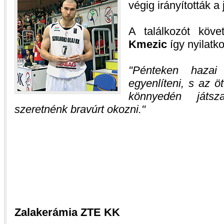
végig irányították a
A találkozót köv
Kmezic
így nyilatko
Pénteken hazai 
egyenlíteni, s az 
könnyedén játs
szeretnénk bravúrt okozni.
Zalakerámia ZTE KK