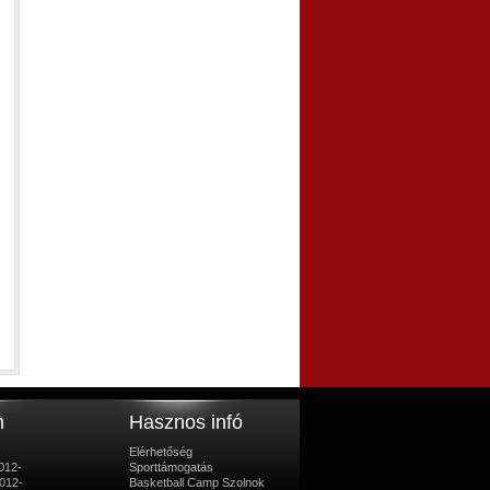
m
Hasznos infó
Elérhetőség
012-
Sporttámogatás
012-
Basketball Camp Szolnok