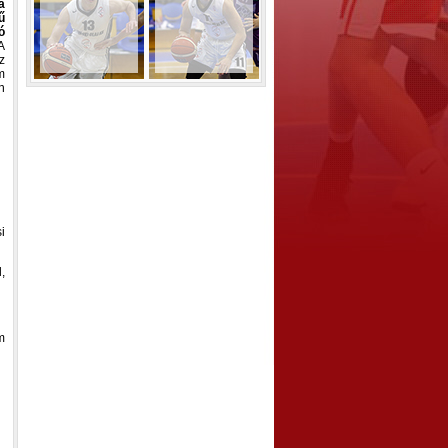
a
ű
ó
A
z
m
n
i
,
m