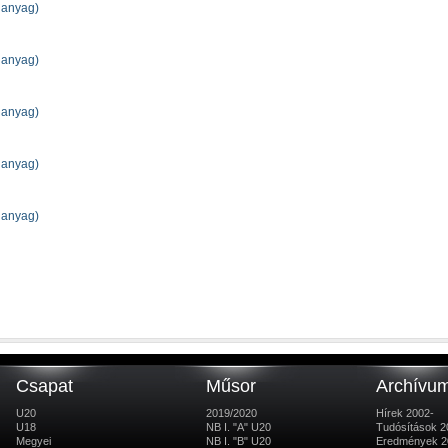
 anyag)
 anyag)
 anyag)
 anyag)
 anyag)
Csapat
Műsor
Archívu
U20
2019/2020
Hírek 2002-
U18
NB I. "A" U20
Tudósítások 2
Megyei
NB I. "B" U20
Eredmények 2