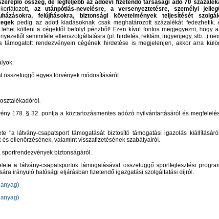
 szereplő összeg, de legfeljebb az adóévi fizetendő társasági adó 70 százalék
orlátozott,
az utánpótlás-nevelésre, a versenyeztetésre, személyi jelleg
uházásokra, felújításokra, biztonsági követelmények teljesítését szolgál
zegek
pedig az adott kiadásoknak csak meghatározott százalékát fedezhetik. 
 lehet költeni a cégektől befolyt pénzből! Ezen kívül fontos megjegyezni, hogy a
ettől semmiféle ellenszolgáltatásra (pl. hirdetés, reklám, ingyenjegy, stb...) ne
a támogatott rendezvényein cégének hirdetése is megjelenjen, akkor arra külö
lyok:
al összefüggő egyes törvények módosításáról.
 osztalékadóról.
vény 178. § 32. pontja a köztartozásmentes adózó nyilvántartásáról és megfelelés
 "a látvány-csapatsport támogatását biztosító támogatási igazolás kiállításáról
és ellenőrzésének, valamint visszafizetésének szabályairól.
a sportrendezvények biztonságáról.
elete a látvány-csapatsportok támogatásával összefüggő sportfejlesztési progra
ra irányuló hatósági eljárásban fizetendő igazgatási szolgáltatási díjról.
 anyag)
 anyag)