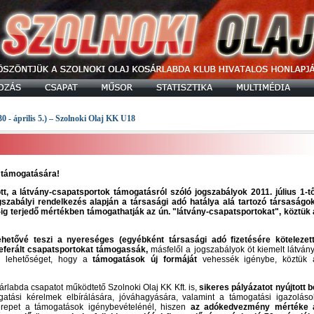
30 - április 5.) – Szolnoki Olaj KK U18
 támogatására!
t, a látvány-csapatsportok támogatásról szóló jogszabályok 2011. július 1-tő
gszabályi rendelkezés alapján a társasági adó hatálya alá tartozó társaságok
-ig terjedő mértékben támogathatják az ún. "látvány-csapatsportokat", köztük 
ehetővé teszi a nyereséges (egyébként társasági adó fizetésére kötelezett
eferált csapatsportokat támogassák,
másfelől a jogszabályok öt kiemelt látvány
ak lehetőséget, hogy a
támogatások új formáját
vehessék igénybe, köztük 
sárlabda csapatot működtető Szolnoki Olaj KK Kft. is,
sikeres pályázatot nyújtott b
ási kérelmek elbírálására, jóváhagyására, valamint a támogatási igazoláso
erepet a támogatások igénybevételénél, hiszen
az adókedvezmény mértéke 