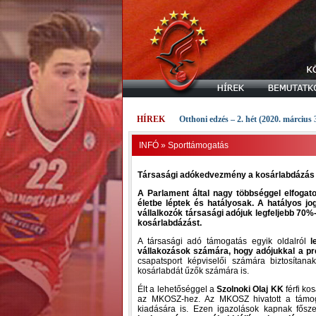
HÍREK
Otthoni edzés – 2. hét (2020. március 
INFÓ
»
Sporttámogatás
Társasági adókedvezmény a kosárlabdázás
A Parlament által nagy többséggel elfogatot
életbe léptek és hatályosak. A hatályos jo
vállalkozók társasági adójuk legfeljebb 70%
kosárlabdázást.
A társasági adó támogatás egyik oldalról
l
vállakozások számára, hogy adójukkal a pr
csapatsport képviselői számára biztosítan
kosárlabdát űzők számára is.
Élt a lehetőséggel a
Szolnoki Olaj KK
férfi ko
az MKOSZ-hez. Az MKOSZ hivatott a támogat
kiadására is. Ezen igazolások kapnak fősz