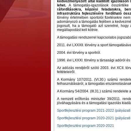
kedvezményezett által kiállított igazoláson
lehet.
A támogatás-igazolások összértéke k
ráfordításokra, képzési feladatokra, ber
infrastruktúra fejlesztésére fordítható öss
törvény értelmében sportolói fizetésekre nem
adományozó a támogatás fejében a kedvezményez
jogosult, ha a támogató azt szeretné, hogy 
megállapodást kell kötnie.
A támogatási rendszerrel kapcsolatos jogszabá
2011. évi LXXXII. törvény a sport támogatásáv
2004. évi törvény a sportról.
1996. évi LXXXI. törvény a társasági adóról és
Az adózás rendjéről szóló 2003. évi XCII. tör
feltételeiről.
A Kormány 107/2011. (VI.30.) számú rendelete
felhasználásáról, a támogatás elszámolásának 
A Kormány 54/2004. (III.31.) számú rendelete 
A nemzeti erőforrás miniszter 39/2011. rend
jóváhagyására és a támogatási igazolás kiadásá
Sportfejlesztési program 2021-2022 (pályázati
Sportfejlesztési program 2020-2021 (pályázati
Sportfejlesztési program 2020-2021