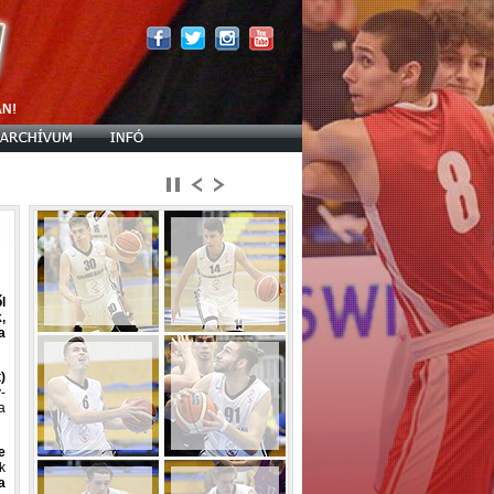
l
,
a
)
-
a
e
k
a