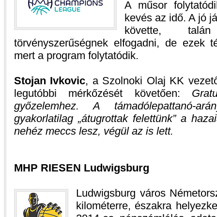
A műsor folytatódi
kevés az idő. A jó 
követte, ta
törvényszerűségnek elfogadni, de ezek té
mert a program folytatódik.
Stojan Ivkovic
, a Szolnoki Olaj KK vezető
legutóbbi mérkőzését követően:
Grat
győzelemhez. A támadólepattanó-ará
gyakorlatilag „átugrottak felettünk” a haz
nehéz meccs lesz, végül az is lett.
MHP RIESEN Ludwigsburg
Ludwigsburg város Németorszá
kilométerre, északra helyezk