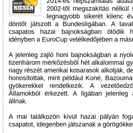
2014-es népszámlálás adata
2002-től megszakítás nélkül 
legnagyobb sikerét kilenc év
döntőt játszott a Bundesligában. A tava
csapatos hazai bajnokságban ötödik h
idényben a EuroCup vetélkedőjében a másodi
A jelenleg zajló honi bajnokságban a nyolca
tizenhárom mérkőzésből hét alkalommal gy
nagy részét amerikai kosarasok alkotják, d
honosítottak, mint például Koné, Bazouman
gyökerekkel rendelkezik. A vezetőedz
Államokból érkezett. A ligában jelenleg 
állnak.
A mai találkozón kívül hazai pályán fo
csapatot, idegenben játszanak a görögökkel