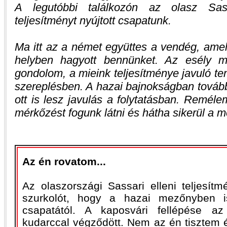
A legutóbbi találkozón az olasz Sas
teljesítményt nyújtott csapatunk.
Ma itt az a német együttes a vendég, amel
helyben hagyott bennünket. Az esély m
gondolom, a mieink teljesítménye javuló t
szereplésben. A hazai bajnokságban továbbr
ott is lesz javulás a folytatásban. Remél
mérkőzést fogunk látni és hátha sikerül a 
Az én rovatom...
Az olaszországi Sassari elleni teljesítmé
szurkolót, hogy a hazai mezőnyben is
csapatától. A kaposvári fellépése a
kudarccal végződött. Nem az én tisztem 