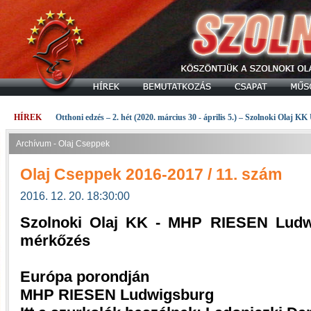
HÍREK
Otthoni edzés – 2. hét (2020. március 30 - április 5.) – Szolnoki Olaj KK
Archívum - Olaj Cseppek
Olaj Cseppek 2016-2017 / 11. szám
2016. 12. 20. 18:30:00
Szolnoki Olaj KK - MHP RIESEN Ludwi
mérkőzés
Európa porondján
MHP RIESEN Ludwigsburg