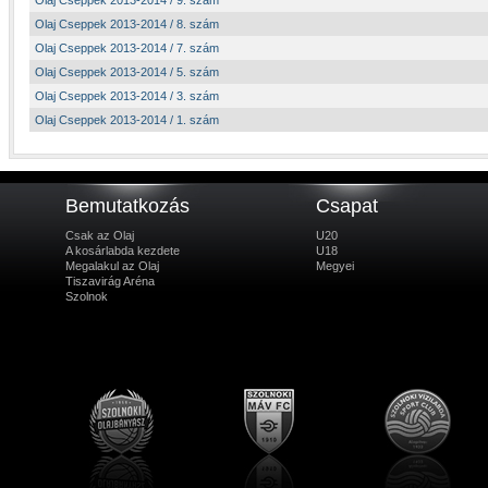
Olaj Cseppek 2013-2014 / 9. szám
Olaj Cseppek 2013-2014 / 8. szám
Olaj Cseppek 2013-2014 / 7. szám
Olaj Cseppek 2013-2014 / 5. szám
Olaj Cseppek 2013-2014 / 3. szám
Olaj Cseppek 2013-2014 / 1. szám
Bemutatkozás
Csapat
Csak az Olaj
U20
A kosárlabda kezdete
U18
Megalakul az Olaj
Megyei
Tiszavirág Aréna
Szolnok