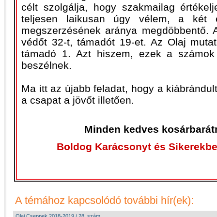
célt szolgálja, hogy szakmailag értéke
teljesen laikusan úgy vélem, a két e
megszerzésének aránya megdöbbentő. A 
védőt 32-t, támadót 19-et. Az Olaj muta
támadó 1. Azt hiszem, ezek a számok
beszélnek.
Ma itt az újabb feladat, hogy a kiábrándul
a csapat a jövőt illetően.
Minden kedves kosárbarát
Boldog Karácsonyt és Sikerekbe
A témához kapcsolódó további hír(ek):
Olaj Cseppek 2018-2019 / 28. szám