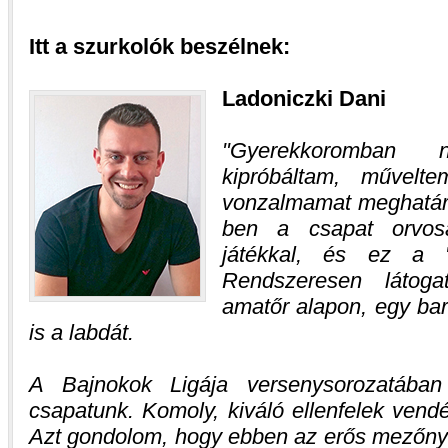
Itt a szurkolók beszélnek:
Ladoniczki Dani
Gyerekkoromban 
kipróbáltam, művelt
vonzalmamat meghatár
ben a csapat orvosa
játékkal, és ez a "
Rendszeresen látog
amatőr alapon, egy bar
is a labdát.
A Bajnokok Ligája versenysorozatában 
csapatunk. Komoly, kiváló ellenfelek vend
Azt gondolom, hogy ebben az erős mezőnyb