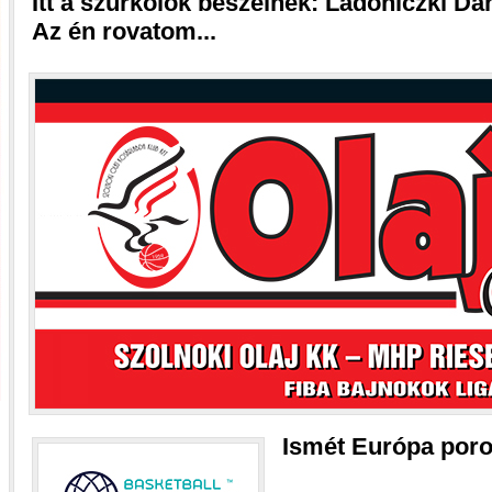
Itt a szurkolók beszélnek: Ladoniczki Da
Az én rovatom...
Ismét Európa por