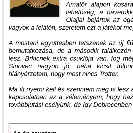
Amatőr alapon kosaraz
lehetőség, a haverokk
Olajjal bejártuk az eg
vagyok a lelátón, szeretem ezt a játékot me
A mostani együttesben tetszenek az új fi
bemutatkozása, de a második találkozón m
lesz. Brkicnek extra csuklója van, fog m
Sinovec nagyon jó, néha kicsit túlpör
hiányérzetem, hogy most nincs Trotter.
Ma itt nyerni kell és szerintem meg is les
kapcsolatban az a véleményem, hogy haz
továbbjutási esélyünk, de így Debrecenben