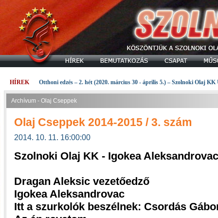
HÍREK
Otthoni edzés – 2. hét (2020. március 30 - április 5.) – Szolnoki Olaj KK
Archívum - Olaj Cseppek
Olaj Cseppek 2014-2015 / 3. szám
2014. 10. 11. 16:00:00
Szolnoki Olaj KK - Igokea Aleksandrovac
Dragan Aleksic vezetőedző
Igokea Aleksandrovac
Itt a szurkolók beszélnek: Csordás Gábo