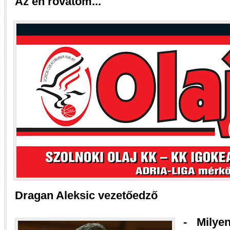
Az én rovatom...
Dragan Aleksic vezetőedző
- Milye