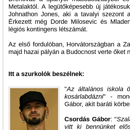
Metalaktól. A legütőképesebb új játékosu
Johnathon Jones, aki a tavalyi szezont a 
Érkezett még Dorde Milosevic és Mladen
légiós kontingens létszámát.
Az első fordulóban, Horvátországban a Zad
majd hazai pályán a Budocnost verte őket n
Itt a szurkolók beszélnek:
Az általános iskola 
kosárlabdázni
- mondj
Gábor, akit baráti körb
Csordás Gábor
:
Szal
vitt ki bennünket el