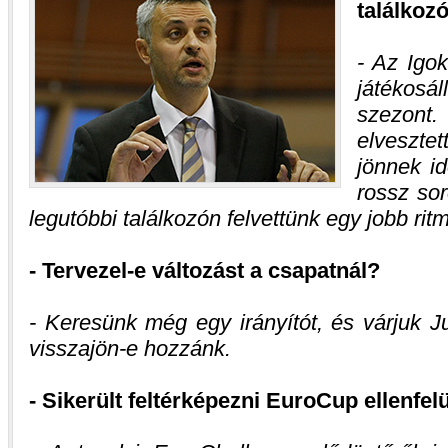
találkoz
- Az Igok
játékosá
szezont.
elveszte
jönnek i
rossz sor
legutóbbi találkozón felvettünk egy jobb ritm
- Tervezel-e változást a csapatnál?
- Keresünk még egy irányítót, és várjuk J
visszajön-e hozzánk.
- Sikerült feltérképezni EuroCup ellenfel