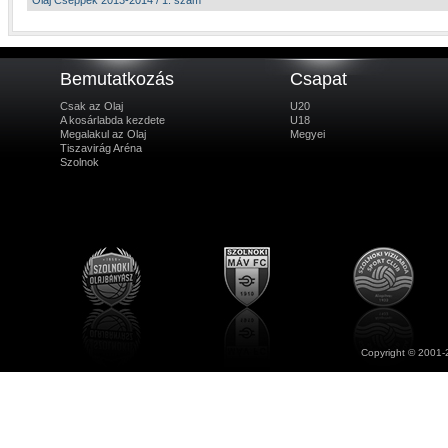
Olaj Cseppek 2013-2014 / 1. szám
Bemutatkozás
Csapat
Csak az Olaj
U20
A kosárlabda kezdete
U18
Megalakul az Olaj
Megyei
Tiszavirág Aréna
Szolnok
Copyright © 2001-2