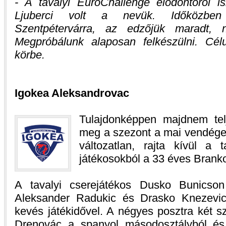
- A tavalyi EuroChallenge elődöntőről i
Ljuberci volt a nevük. Időközben 
Szentpétervárra, az edzőjük maradt, n
Megpróbálunk alaposan felkészülni. Cél
körbe.
Igokea Aleksandrovac
Tulajdonképpen majdnem tel
meg a szezont a mai vendége
változatlan, rajta kívül a
játékosokból a 33 éves Brank
A tavalyi cserejátékos Dusko Bunicson 
Aleksander Radukic és Drasko Knezevic
kevés játékidővel. A négyes posztra két s
Drenovác a spanyol másodosztályból és