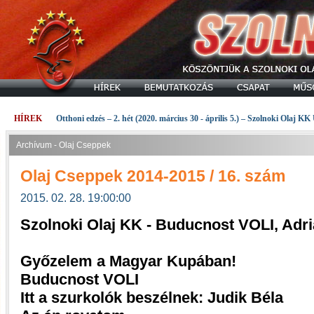
HÍREK
Otthoni edzés – 2. hét (2020. március 30 - április 5.) – Szolnoki Olaj KK
Archívum - Olaj Cseppek
Olaj Cseppek 2014-2015 / 16. szám
2015. 02. 28. 19:00:00
Szolnoki Olaj KK - Buducnost VOLI, Adr
Győzelem a Magyar Kupában!
Buducnost VOLI
Itt a szurkolók beszélnek: Judik Béla