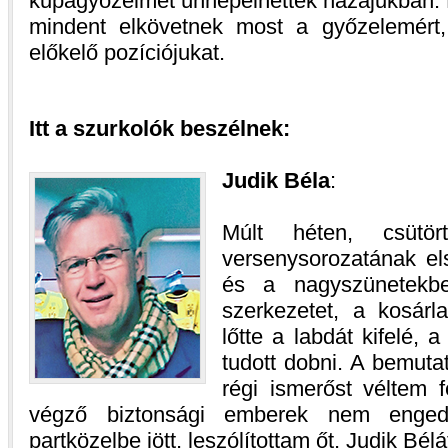
kupagyőzelmet ünnepelhettek hazájukban. 
mindent elkövetnek most a győzelemért,
előkelő pozíciójukat.
Itt a szurkolók beszélnek:
Judik Béla
:
Múlt héten, csüt
versenysorozatának els
és a nagyszünetekb
szerkezetet, a kosár
lőtte a labdát kifelé, 
tudott dobni. A bemuta
régi ismerőst véltem f
végző biztonsági emberek nem enged
partközelbe jött, leszólítottam őt, Judik Bélá