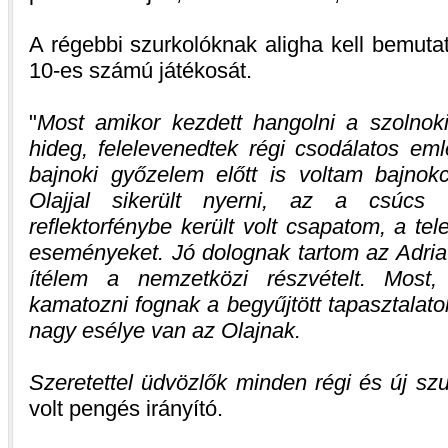
A régebbi szurkolóknak aligha kell bemuta
10-es számú játékosát.
Most amikor kezdett hangolni a szolnoki
hideg, felelevenedtek régi csodálatos em
bajnoki győzelem előtt is voltam bajnok
Olajjal sikerült nyerni, az a csúcs
reflektorfénybe került volt csapatom, a tel
eseményeket. Jó dolognak tartom az Adria 
ítélem a nemzetközi részvételt. Most,
kamatozni fognak a begyűjtött tapasztalato
nagy esélye van az Olajnak.
Szeretettel üdvözlők minden régi és új szu
volt pengés irányító.