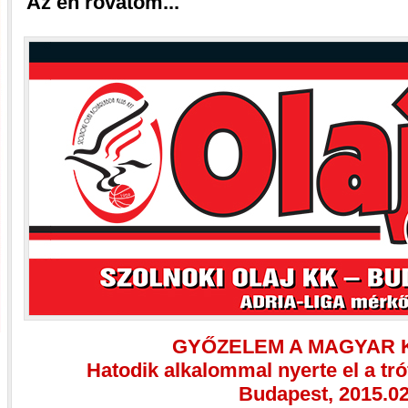
Az én rovatom...
GYŐZELEM A MAGYAR 
Hatodik alkalommal nyerte el a tró
Budapest, 2015.02