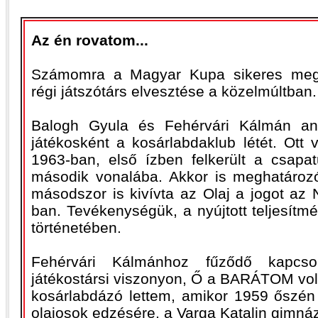
Az én rovatom...
Számomra a Magyar Kupa sikeres megv
régi játszótárs elvesztése a közelmúltban.
Balogh Gyula és Fehérvári Kálmán an
játékosként a kosárlabdaklub létét. Ott v
1963-ban, első ízben felkerült a csap
második vonalába. Akkor is meghatározó
másodszor is kivívta az Olaj a jogot az 
ban. Tevékenységük, a nyújtott teljesítmé
történetében.
Fehérvári Kálmánhoz fűződő kapcs
játékostársi viszonyon, Ő a BARÁTOM vol
kosárlabdázó lettem, amikor 1959 őszén 
olajosok edzésére, a Varga Katalin gimná