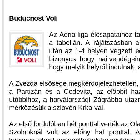
Buducnost Voli
Az Adria-liga élcsapataihoz ta
a tabellán. A rájátszásban 
után az 1-4 helyen végzett e
bizonyos, hogy mai vendégeink
hogy melyik helyről indulnak, 
A Zvezda elsősége megkérdőjelezhetetlen, 
a Partizán és a Cedevita, az előbbit ha
utóbbihoz, a horvátországi Zágrábba utaz
mérkőzésük a szlovén Krka-val.
Az első fordulóban hét ponttal verték az Ol
Szolnoknál volt az előny hat ponttal. 