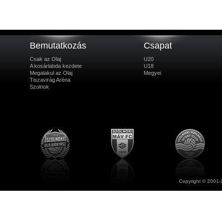
Bemutatkozás
Csapat
Csak az Olaj
U20
A kosárlabda kezdete
U18
Megalakul az Olaj
Megyei
Tiszavirág Aréna
Szolnok
Copyright © 2001-2