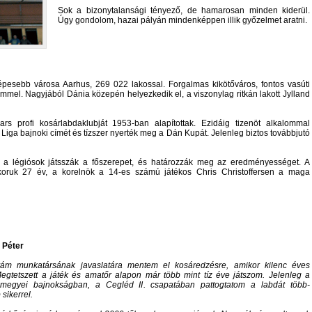
Sok a bizonytalansági tényező, de hamarosan minden kiderül.
Úgy gondolom, hazai pályán mindenképpen illik győzelmet aratni.
pesebb városa Aarhus, 269 022 lakossal. Forgalmas kikötőváros, fontos vasúti
mmel. Nagyjából Dánia közepén helyezkedik el, a viszonylag ritkán lakott Jylland
s profi kosárlabdaklubját 1953-ban alapítottak. Ezidáig tizenöt alkalommal
iga bajnoki címét és tízszer nyerték meg a Dán Kupát. Jelenleg biztos továbbjutó
 a légiósok játsszák a főszerepet, és határozzák meg az eredményességet. A
koruk 27 év, a korelnök a 14-es számú játékos Chris Christoffersen a maga
 Péter
ám munkatársának javaslatára mentem el kosáredzésre, amikor kilenc éves
Megtetszett a játék és amatőr alapon már több mint tíz éve játszom. Jelenleg a
megyei bajnokságban, a Cegléd II. csapatában pattogtatom a labdát több-
sikerrel.