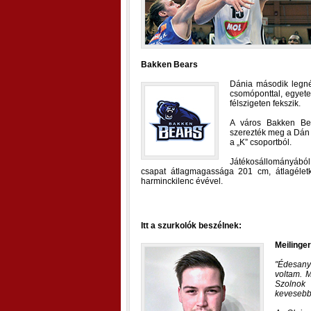
Bakken Bears
Dánia második legné
csomóponttal, egyete
félszigeten fekszik.
A város Bakken Bear
szerezték meg a Dán L
a „K” csoportból.
Játékosállományából
csapat átlagmagassága 201 cm, átlagélet
harminckilenc évével.
Itt a szurkolók beszélnek:
Meilinger
Édesany
voltam. 
Szolnok 
kevesebb 