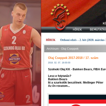
HÍREK
Otthoni edzés – 2. hét (2020. március 
Archívum - Olaj Cseppek
Olaj Cseppek 2017-2018 / 17. szám
2018. 02. 07. 18:00:00
Szolnoki Olaj KK - Bakken Bears, FIBA E
Lesz-e folytatás?
Bakken Bears
Itt a szurkolók beszélnek: Meilinger Péter
Az én rovatom...