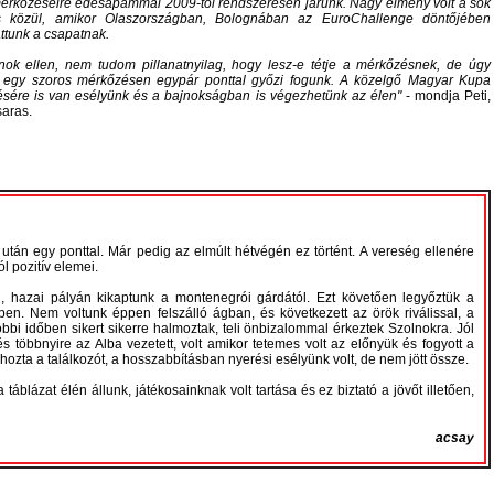
mérkőzéseire édesapámmal 2009-től rendszeresen járunk. Nagy élmény volt a sok
 közül, amikor Olaszországban, Bolognában az EuroChallenge döntőjében
ttunk a csapatnak.
ok ellen, nem tudom pillanatnyilag, hogy lesz-e tétje a mérkőzésnek, de úgy
, egy szoros mérkőzésen egypár ponttal győzi fogunk. A közelgő Magyar Kupa
sére is van esélyünk és a bajnokságban is végezhetünk az élen
- mondja Peti,
saras.
után egy ponttal. Már pedig az elmúlt hétvégén ez történt. A vereség ellenére
l pozitív elemei.
hazai pályán kikaptunk a montenegrói gárdától. Ezt követően legyőztük a
en. Nem voltunk éppen felszálló ágban, és következett az örök riválissal, a
bi időben sikert sikerre halmoztak, teli önbizalommal érkeztek Szolnokra. Jól
 és többnyire az Alba vezetett, volt amikor tetemes volt az előnyük és fogyott a
 hozta a találkozót, a hosszabbításban nyerési esélyünk volt, de nem jött össze.
táblázat élén állunk, játékosainknak volt tartása és ez biztató a jövőt illetően,
acsay