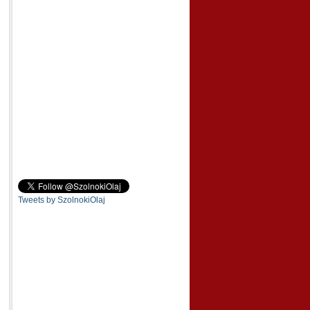
Tweets by SzolnokiOlaj