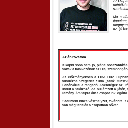
Az Olaj 
mérkőzés
szurkolha
Ma a dán
tippelem
megnyeré
az ifjú ko
Az én rovatom...
Kikapni soha sem jó, pláne hosszabbítás 
voltak a találkozónak az Olaj szempontjábó
Az előzményekben a FIBA Euro Cupban, 
tartalékos Szegedet. Sima „zakó” Minszkb
Fehérvárral a rangadó. A vendégek az utób
indult a találkozó, de hullámzott a játék,
remény. Ám talpra állt a csapatunk, egálra
Szerintem nincs vészhelyzet, továbbra is a 
van még tartalék a csapatban bőven.