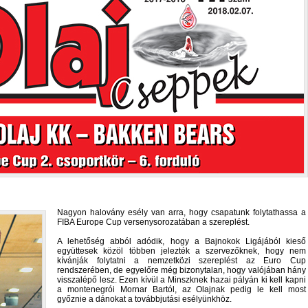
Nagyon halovány esély van arra, hogy csapatunk folytathassa a
FIBA Europe Cup versenysorozatában a szereplést.
A lehetőség abból adódik, hogy a Bajnokok Ligájából kieső
együttesek közöl többen jelezték a szervezőknek, hogy nem
kívánják folytatni a nemzetközi szereplést az Euro Cup
rendszerében, de egyelőre még bizonytalan, hogy valójában hány
visszalépő lesz. Ezen kívül a Minszknek hazai pályán ki kell kapni
a montenegrói Mornar Bartól, az Olajnak pedig le kell most
győznie a dánokat a továbbjutási esélyünkhöz.