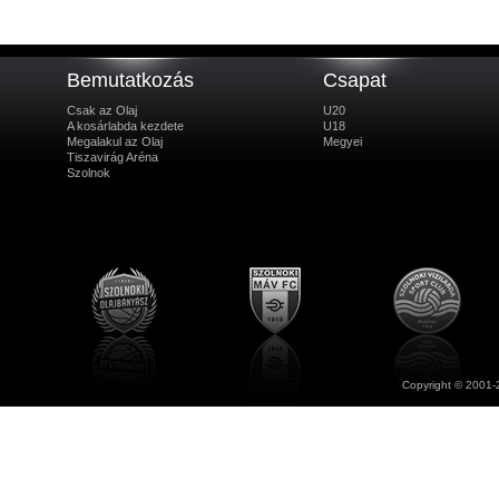
Bemutatkozás
Csapat
Csak az Olaj
U20
A kosárlabda kezdete
U18
Megalakul az Olaj
Megyei
Tiszavirág Aréna
Szolnok
Copyright © 2001-2