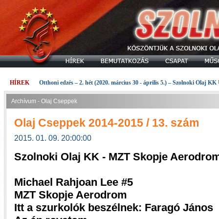
HÍREK
Otthoni edzés – 2. hét (2020. március 30 - április 5.) – Szolnoki Olaj KK
Archívum - Olaj Cseppek
Olaj Cseppek 2014-2015 / 13. szám
2015. 01. 09. 20:00:00
Szolnoki Olaj KK - MZT Skopje Aerodrom
Michael Rahjoan Lee #5
MZT Skopje Aerodrom
Itt a szurkolók beszélnek: Faragó János