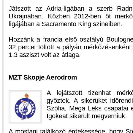
Játszott az Adria-ligában a szerb Radnic
Ukrajnában. Közben 2012-ben öt mérkőz
ligájában a Sacramento King színeiben.
Hozzánk a francia első osztályú Boulogne 
32 percet töltött a pályán mérkőzésenként,
1.3 asziszt volt az átlaga.
MZT Skopje Aerodrom
A lejátszott tizenhat mér
győztek. A sikerüket időrend
Szófia, Mega Leks csapatai e
Igokeat sikerült megverniük.
A mostani találkozó érdekessége, hogy St