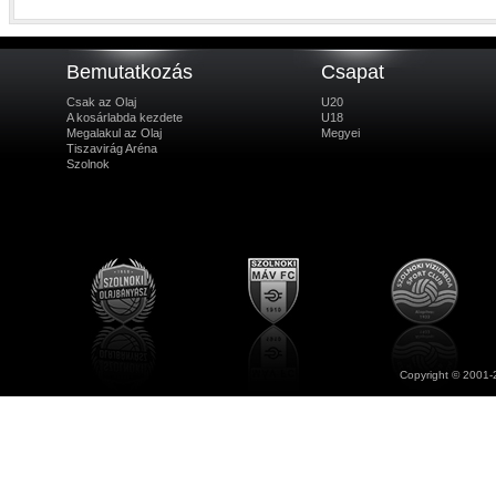
Bemutatkozás
Csapat
Csak az Olaj
U20
A kosárlabda kezdete
U18
Megalakul az Olaj
Megyei
Tiszavirág Aréna
Szolnok
Copyright © 2001-2