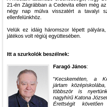
21-én Zágrábban a Cedevita ellen még az O
négy nap múlva visszatért a tavalyi s
ellenfelünkhöz.
Velük ez idáig háromszor lépett pályár
játékos volt régiúj együttesében.
Itt a szurkolók beszélnek:
Faragó János
:
Kecskeméten, a Kö
jártam középiskolába
többször is nyertü
nagyhírű Katona József
Érettségit követőe