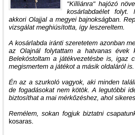
"Killiánra" hajózó növ
kosárlabdaélet folyt
akkori Olajjal a megyei bajnokságban. Re
vizsgálat meghiúsította, így leszereltem.
A kosárlabda iránti szeretetem azonban me
az Olajnál folytattam a hatvanas évek 
Belekóstoltam a játékvezetésbe is, igaz 
megismertem a játékot a másik oldaláról is.
Én az a szurkoló vagyok, aki minden találk
de fogadásokat nem kötök. A legutóbbi id
biztosíthat a mai mérkőzéshez, ahol sikeres
Remélem, sokan fogjuk biztatni csapatun
kosaras.