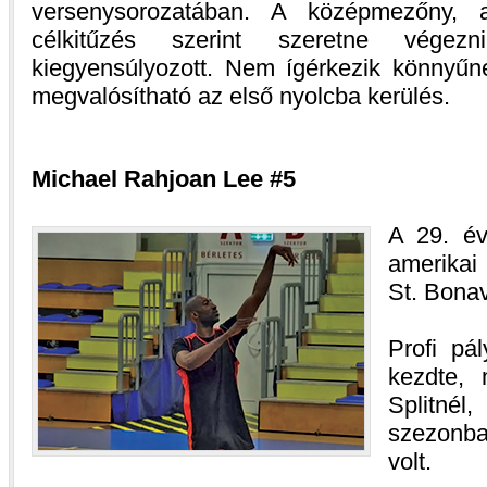
versenysorozatában. A középmezőny,
célkitűzés szerint szeretne végez
kiegyensúlyozott. Nem ígérkezik könnyűn
megvalósítható az első nyolcba kerülés.
Michael Rahjoan Lee #5
A 29. é
amerikai
St. Bonav
Profi pá
kezdte, 
Splitné
szezonb
volt.