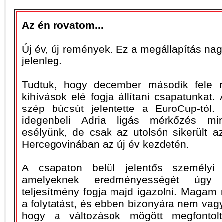
Az én rovatom...
Új év, új remények. Ez a megállapítás nagy
jelenleg.
Tudtuk, hogy december második fele 
kihívások elé fogja állítani csapatunkat.
szép búcsút jelentette a EuroCup-tól
idegenbeli Adria ligás mérkőzés mi
esélyünk, de csak az utolsón sikerült a
Hercegovinában az új év kezdetén.
A csapaton belül jelentős személyi v
amelyeknek eredményességét úgy 
teljesítmény fogja majd igazolni. Magam
a folytatást, és ebben bizonyára nem va
hogy a változások mögött megfontol