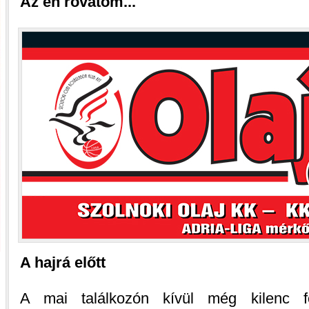
Az én rovatom...
A hajrá előtt
A mai találkozón kívül még kilenc fo