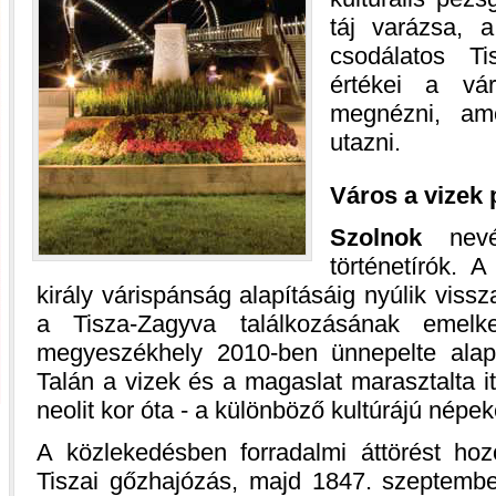
táj varázsa, a
csodálatos Ti
értékei a vá
megnézni, am
utazni.
Város a vizek 
Szolnok
nevé
történetírók. 
király várispánság alapításáig nyúlik vissz
a Tisza-Zagyva találkozásának emelke
megyeszékhely 2010-ben ünnepelte alapí
Talán a vizek és a magaslat marasztalta i
neolit kor óta - a különböző kultúrájú népek
A közlekedésben forradalmi áttörést ho
Tiszai gőzhajózás, majd 1847. szeptemb