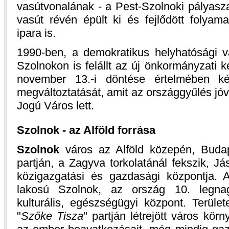
vasútvonalának - a Pest-Szolnoki pályasz
vasút révén épült ki és fejlődött folyam
ipara is.
1990-ben, a demokratikus helyhatósági 
Szolnokon is felállt az új önkormányzati k
november 13.-i döntése értelmében ké
megváltoztatását, amit az országgyűlés jó
Jogú Város lett.
Szolnok - az Alföld forrása
Szolnok
város az Alföld közepén, Budap
partján, a Zagyva torkolatánál fekszik, 
közigazgatási és gazdasági központja.
lakosú Szolnok, az ország 10. legna
kulturális, egészségügyi központ. Terül
Szőke Tisza
partján létrejött város kör