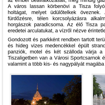
az ember beavatkozásait, még mindig gaz
A város lassan körbenövi a Tisza folyó
holtágat, melyet üdülőtelkek öveznek.
fürdőzésre, télen korcsolyázásra alk
horgászok paradicsoma. Az élő Tisza par
eredetei arculatukat, a vízről nézve érinte
Gondozott és parkként rendben tartott terül
és hideg vizes medencékkel épült stran
panziók, motel és két szálloda várja a
Tiszaligetben van a Városi Sportcsarnok é
valamint a több kis- és nagypályát magába 