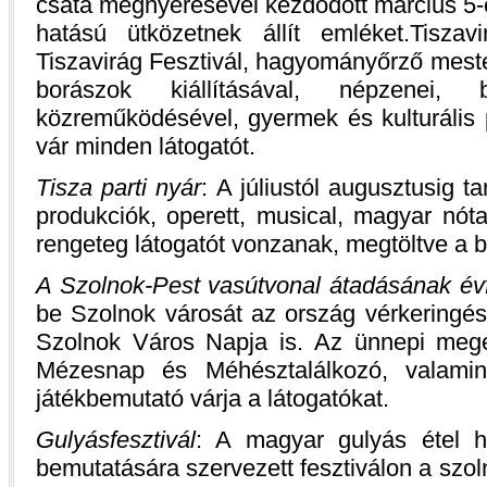
csata megnyerésével kezdődött március 5-é
hatású ütközetnek állít emléket.Tiszav
Tiszavirág Fesztivál, hagyományőrző mest
borászok kiállításával, népzenei, 
közreműködésével, gyermek és kulturális p
vár minden látogatót.
Tisza parti nyár
: A júliustól augusztusig 
produkciók, operett, musical, magyar nót
rengeteg látogatót vonzanak, megtöltve a bel
A Szolnok-Pest vasútvonal átadásának évf
be Szolnok városát az ország vérkeringés
Szolnok Város Napja is. Az ünnepi mege
Mézesnap és Méhésztalálkozó, valamin
játékbemutató várja a látogatókat.
Gulyásfesztivál
: A magyar gulyás étel h
bemutatására szervezett fesztiválon a szol