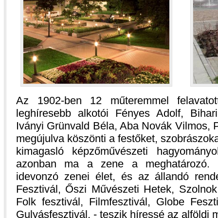
Az 1902-ben 12 műteremmel felavatot
leghíresebb alkotói Fényes Adolf, Bihar
Iványi Grünvald Béla, Aba Novák Vilmos, P
megújulva köszönti a festőket, szobrászoka
kimagasló képzőművészeti hagyományo
azonban ma a zene a meghatározó. Vi
idevonzó zenei élet, és az állandó ren
Fesztivál, Őszi Művészeti Hetek, Szolnok
Folk fesztivál, Filmfesztivál, Globe Feszt
Gulyásfesztivál, - teszik híressé az alföld