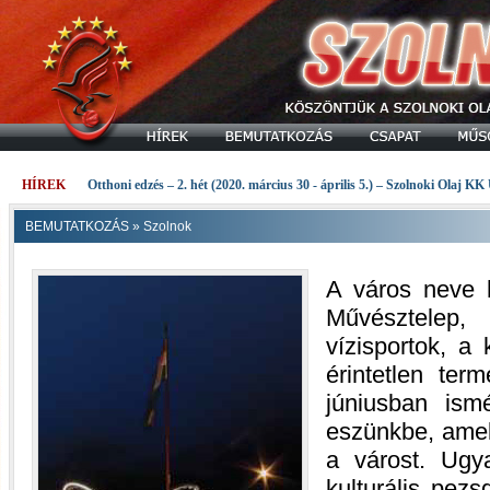
HÍREK
Otthoni edzés – 2. hét (2020. március 30 - április 5.) – Szolnoki Olaj KK
BEMUTATKOZÁS
»
Szolnok
A város neve h
Művésztelep
vízisportok, a
érintetlen ter
júniusban ismé
eszünkbe, amel
a várost. Ugy
kulturális pezs