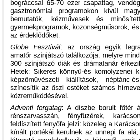
bográccsal 65-70 ezer csapattag, vendég
gasztronómiai programokon kívül mag
bemutatók, kézművesek és minősítet
gyermekprogramok, közönségműsorok, és es
az érdeklődőket.
Globe Fesztivál
: az ország egyik legr
amatőr színjátszó találkozója, melyre min
300 színjátszó diák és drámatanár érkezi
Hetek: Sikeres könnyű-és komolyzenei ko
képzőművészeti kiállítások, néptánc-
színesítik az őszi estéket számos hírnev
közreműködésével.
Adventi forgatag
: A díszbe borult főtér á
rénszarvasszán, fényfüzérek, karács
feldíszített fenyőfa jelzi: közeleg a Kará
kínált portékái kerülnek az ünnepi fa alá