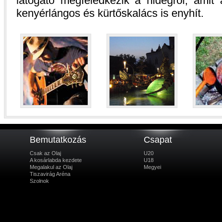
látogató megfeledkezik a hidegről, amit a
kenyérlángos és kürtőskalács is enyhít.
Bemutatkozás
Csapat
Csak az Olaj
U20
A kosárlabda kezdete
U18
Megalakul az Olaj
Megyei
Tiszavirág Aréna
Szolnok