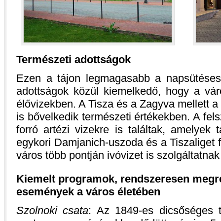
Természeti adottságok
Ezen a tájon legmagasabb a napsütéses
adottságok közül kiemelkedő, hogy a vá
élővizekben. A Tisza és a Zagyva mellett a
is bővelkedik természeti értékekben. A fels
forró artézi vizekre is találtak, amelyek 
egykori Damjanich-uszoda és a Tiszaliget fü
város több pontján ivóvizet is szolgáltatna
Kiemelt programok, rendszeresen megren
események a város életében
Szolnoki csata
: Az 1849-es dicsőséges t