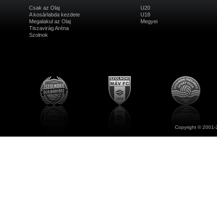
Csak az Olaj
U20
A kosárlabda kezdete
U18
Megalakul az Olaj
Megyei
Tiszavirág Aréna
Szolnok
Copyright © 2001-2