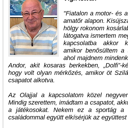
Fiatalon a motor- és a
amatőr alapon. Kisújszá
hölgy rokonom kosárla
látogatva ismertem meg
kapcsolatba akkor k
amikor benősültem a s
ahol majdnem mindenki 
Andor, akit kosaras berkekben, „Dolfi”-k
hogy volt olyan mérkőzés, amikor öt Szilá
csapatot alkotva.
Az Olajjal a kapcsolatom közel negyven
Mindig szerettem, imádtam a csapatot, akko
a játékosokat. Nekem ez a sportág a 
családommal együtt elkísérjük az együttes