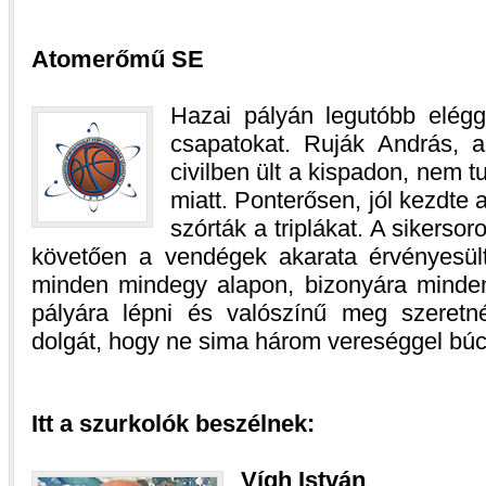
Atomerőmű SE
Hazai pályán legutóbb elégg
csapatokat. Ruják András, a 
civilben ült a kispadon, nem tu
miatt. Ponterősen, jól kezdte 
szórták a triplákat. A sikersor
követően a vendégek akarata érvényesül
minden mindegy alapon, bizonyára minden 
pályára lépni és valószínű meg szeretn
dolgát, hogy ne sima három vereséggel búc
Itt a szurkolók beszélnek:
Vígh István