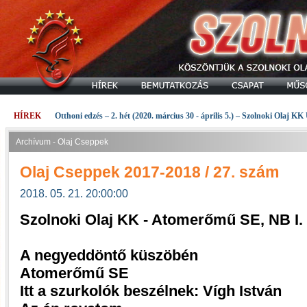
HÍREK
Otthoni edzés – 2. hét (2020. március 30 - április 5.) – Szolnoki Olaj KK
Archívum - Olaj Cseppek
Olaj Cseppek 2017-2018 / 27. szám
2018. 05. 21. 20:00:00
Szolnoki Olaj KK - Atomerőmű SE, NB I.
A negyeddöntő küszöbén
Atomerőmű SE
Itt a szurkolók beszélnek: Vígh István