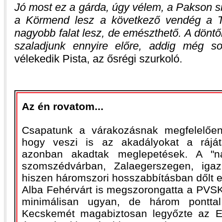
Jó most ez a gárda, úgy vélem, a Pakson s
a Körmend lesz a következő vendég a Ti
nagyobb falat lesz, de emészthető. A dönt
szaladjunk ennyire előre, addig még so
vélekedik Pista, az ősrégi szurkoló.
Az én rovatom...
Csapatunk a várakozásnak megfelelően
hogy veszi is az akadályokat a rájáts
azonban akadtak meglepetések. A "n
szomszédvárban, Zalaegerszegen, iga
hiszen háromszori hosszabbításban dőlt el
Alba Fehérvárt is megszorongatta a PVSK
minimálisan ugyan, de három pontta
Kecskemét magabiztosan legyőzte az E