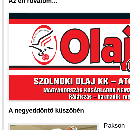
Az én rovatom...
A negyeddöntő küszöbén
Pakson 