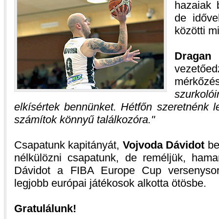
hazaiak b
de időve
közötti m
Dragan
vezetőe
mérkőzé
szurkoló
elkísértek bennünket. Hétfőn szeretnénk l
számítok könnyű találkozóra.
Csapatunk kapitányát,
Vojvoda Dávidot
be
nélkülözni csapatunk, de reméljük, hamar
Dávidot a FIBA Europe Cup versenysoro
legjobb európai játékosok alkotta ötösbe.
Gratulálunk!