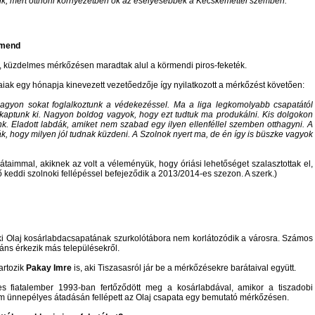
nk, mert otthoni környezetben ők az esélyesebbek a Kecskeméttel szemben.
rmend
, küzdelmes mérkőzésen maradtak alul a körmendi piros-feketék.
aiak egy hónapja kinevezett vezetőedzője így nyilatkozott a mérkőzést követően:
agyon sokat foglalkoztunk a védekezéssel. Ma a liga legkomolyabb csapatától
kaptunk ki. Nagyon boldog vagyok, hogy ezt tudtuk ma produkálni. Kis dolgokon
k. Eladott labdák, amiket nem szabad egy ilyen ellenféllel szemben otthagyni. A
, hogy milyen jól tudnak küzdeni. A Szolnok nyert ma, de én így is büszke vagyok
taimmal, akiknek az volt a véleményük, hogy óriási lehetőséget szalasztottak el,
ő keddi szolnoki fellépéssel befejeződik a 2013/2014-es szezon. A szerk.)
ki Olaj kosárlabdacsapatának szurkolótábora nem korlátozódik a városra. Számos
áns érkezik más településekről.
artozik
Pakay Imre
is, aki Tiszasasról jár be a mérkőzésekre barátaival együtt.
s fiatalember 1993-ban fertőződött meg a kosárlabdával, amikor a tiszadobi
m ünnepélyes átadásán fellépett az Olaj csapata egy bemutató mérkőzésen.