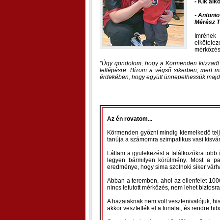
- Kik alk
-
Antonio
Mérész 
Imrének 
elköteleze
mérkőzés 
Úgy gondolom, hogy a Körmenden kiizzadt si
fellépésre. Bízom a végső sikerben, mert 
érdekében, hogy együtt ünnepelhessük majd 
Az én rovatom...
Körmenden győzni mindig kiemelkedő telje
tanúja a számomra szimpatikus vasi kisv
Láttam a gyülekezést a találkozókra több í
legyen bármilyen körülmény. Most a pap
eredménye, hogy sima szolnoki siker várh
Abban a teremben, ahol az ellenfelet 1000
nincs lefutott mérkőzés, nem lehet biztosr
A hazaiaknak nem volt vesztenivalójuk, hi
akkor vesztették el a fonalat, és rendre hib