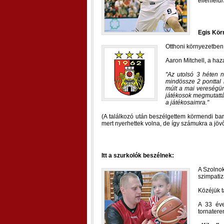
ellenfelü
Egis Kö
Otthoni környezetben
Aaron Mitchell, a haz
Az utolsó 3 héten n
mindössze 2 ponttal 
múlt a mai vereségün
játékosok megmutatták
a játékosaimra.
(A találkozó után beszélgettem körmendi bará
mert nyerhettek volna, de így számukra a jöv
Itt a szurkolók beszélnek:
A Szolno
szimpatiz
Közéjük t
A 33 éve
tornatere