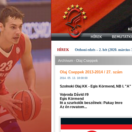
HÍREK
Otthoni edzés – 2. hét (2020. március 
Archívum - Olaj Cseppek
Olaj Cseppek 2013-2014 / 27. szám
2014. 05. 13. 18:00:00
Szolnoki Olaj KK - Egis Körmend, NB I. "A
Vojvoda Dávid #9
Egis Körmend
Itt a szurkolók beszélnek: Pakay Imre
Az én rovatom...