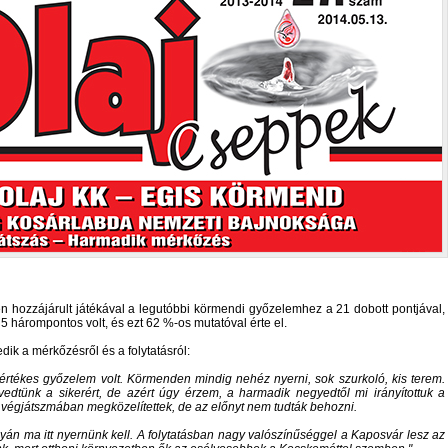
n hozzájárult játékával a legutóbbi körmendi győzelemhez a 21 dobott pontjával,
5 hárompontos volt, és ezt 62 %-os mutatóval érte el.
edik a mérkőzésről és a folytatásról:
rtékes győzelem volt. Körmenden mindig nehéz nyerni, sok szurkoló, kis terem.
edtünk a sikerért, de azért úgy érzem, a harmadik negyedtől mi irányítottuk a
A végjátszmában megközelítettek, de az előnyt nem tudták behozni.
yán ma itt nyernünk kell. A folytatásban nagy valószínűséggel a Kaposvár lesz az