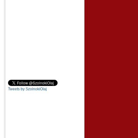
Tweets by SzolnokiOlaj