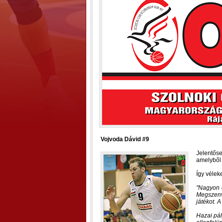
Vojvoda Dávid #9
Jelentőse
amelyből 
Így vélek
Nagyon é
Megszenv
játékot. 
Hazai pál