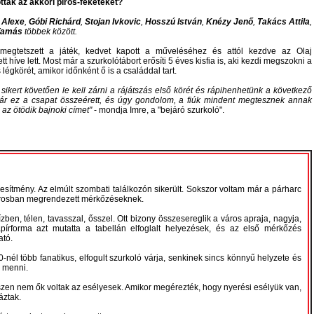
ották az akkori piros-feketéket?
 Alexe
,
Góbi Richárd
,
Stojan Ivkovic
,
Hosszú István
,
Knézy Jenő
,
Takács Attila
,
Tamás
többek között.
megtetszett a játék, kedvet kapott a műveléséhez és attól kezdve az Olaj
tt híve lett. Most már a szurkolótábort erősíti 5 éves kisfia is, aki kezdi megszokni a
légkörét, amikor időnként ő is a családdal tart.
kert követően le kell zárni a rájátszás első körét és rápihenhetünk a következő
már ez a csapat összeérett, és úgy gondolom, a fiúk mindent megtesznek annak
az ötödik bajnoki címet
- mondja Imre, a "bejáró szurkoló".
sítmény. Az elmúlt szombati találkozón sikerült. Sokszor voltam már a párharc
árosban megrendezett mérkőzéseknek.
zben, télen, tavasszal, ősszel. Ott bizony összesereglik a város apraja, nagyja,
írforma azt mutatta a tabellán elfoglalt helyezések, és az első mérkőzés
ató.
-nél több fanatikus, elfogult szurkoló várja, senkinek sincs könnyű helyzete és
a menni.
szen nem ők voltak az esélyesek. Amikor megérezték, hogy nyerési esélyük van,
áztak.