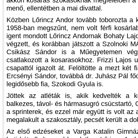
akkori kosaras szokásoknak megfelelően a r
menő, ellentétben a mai divattal.
Közben Lőrincz Andor tovább toborozta a
1958-ban megszűnt, nem volt férfi kosárl
igent mondott Lőrincz Andornak Bohaty Laj
végzett, és korábban játszott a Szolnoki 
Csikász Sándor is a Műegyetemen végzet
csatlakozott a kosarasokhoz. Frizzi Lajo
csapattól igazolt át. Felöltötte a mezt két 
Ercsényi Sándor, továbbá dr. Juhász Pál fő
legidősebb fia, Szokodi Gyula is.
Jöttek az atléták is, akik kedvelték a k
balkezes, távol- és hármasugró csúcstartó,
a sprinterek, és ezzel már együtt is volt az 
megalakult a szakosztály, pecsét került a 
Az első edzéseket a Varga Katalin Gimnáz