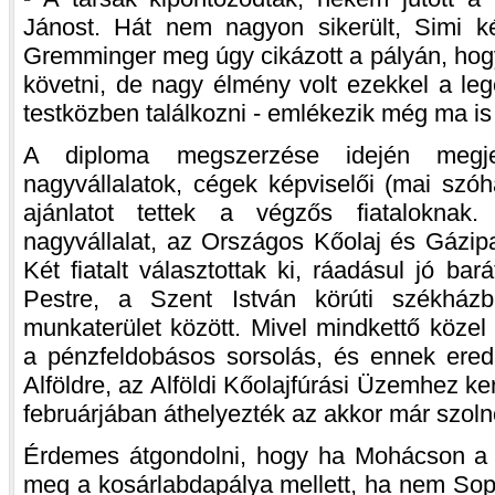
Jánost. Hát nem nagyon sikerült, Simi ké
Gremminger meg úgy cikázott a pályán, hog
követni, de nagy élmény volt ezekkel a le
testközben találkozni - emlékezik még ma i
A diploma megszerzése idején megj
nagyvállalatok, cégek képviselői (mai szóh
ajánlatot tettek a végzős fiatalokna
nagyvállalat, az Országos Kőolaj és Gázipa
Két fiatalt választottak ki, ráadásul jó bar
Pestre, a Szent István körúti székházba
munkaterület között. Mivel mindkettő közel
a pénzfeldobásos sorsolás, és ennek er
Alföldre, az Alföldi Kőolajfúrási Üzemhez ker
februárjában áthelyezték az akkor már szol
Érdemes átgondolni, hogy ha Mohácson a fi
meg a kosárlabdapálya mellett, ha nem Sop