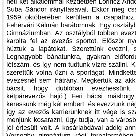
heti két alkalommal kezdetben Lőrincz And
Suba Sándor irányításával. Ekkor még cs
1959 októberében kerültem a csapathoz
Fehérvári Kálmán barátomnak. Egy osztályb
Gimnáziumban. Az osztályból többen evezte
karolta fel az evezős sportot. Először 
húztuk a lapátokat. Szerettünk evezni, s
Legnagyobb bánatunkra, gyakran előfor
létszám, és így nem tudtunk vízre szállni
szerettük volna űzni a sportágat. Mindket
evezésnél sem hátrány. Megkértük az akko
bácsit, hogy dublóban evezhessünk.
kétpárevezős hajó.) Feri bácsi máshogy 
keressünk még két embert, és evezzünk négy
így az evezős karrierünknek itt vége is sz
menjünk kosarazni, úgy tudja, van a város
jól értesült volt. A kosárlabdával addig an
Verseghy gimnázium régi tornatermében l