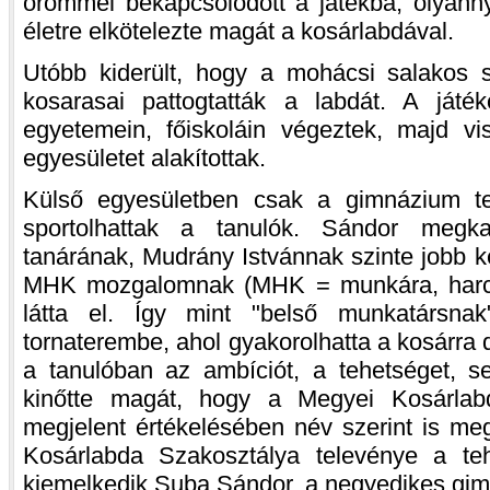
örömmel bekapcsolódott a játékba, olyanny
életre elkötelezte magát a kosárlabdával.
Utóbb kiderült, hogy a mohácsi salakos
kosarasai pattogtatták a labdát. A ját
egyetemein, főiskoláin végeztek, majd vi
egyesületet alakítottak.
Külső egyesületben csak a gimnázium te
sportolhattak a tanulók. Sándor megk
tanárának, Mudrány Istvánnak szinte jobb ke
MHK mozgalomnak (MHK = munkára, harcra
látta el. Így mint "belső munkatársna
tornaterembe, ahol gyakorolhatta a kosárra 
a tanulóban az ambíciót, a tehetséget, se
kinőtte magát, hogy a Megyei Kosárlab
megjelent értékelésében név szerint is me
Kosárlabda Szakosztálya televénye a te
kiemelkedik Suba Sándor, a negyedikes gim