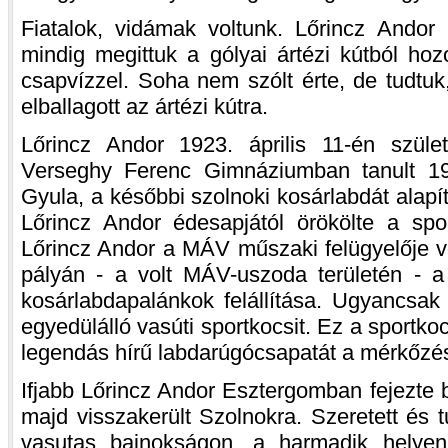
Fiatalok, vidámak voltunk. Lőrincz Andor 
mindig megittuk a gólyai ártézi kútból hozot
csapvízzel. Soha nem szólt érte, de tudtu
elballagott az ártézi kútra.
Lőrincz Andor 1923. április 11-én szül
Verseghy Ferenc Gimnáziumban tanult 1933
Gyula, a későbbi szolnoki kosárlabdát alapít
Lőrincz Andor édesapjától örökölte a spor
Lőrincz Andor a MÁV műszaki felügyelője v
pályán - a volt MÁV-uszoda területén - 
kosárlabdapalánkok felállítása. Ugyancsak
egyedülálló vasúti sportkocsit. Ez a sportko
legendás hírű labdarúgócsapatát a mérkőzé
Ifjabb Lőrincz Andor Esztergomban fejezte 
majd visszakerült Szolnokra. Szeretett és t
vasutas bajnokságon, a harmadik helyen