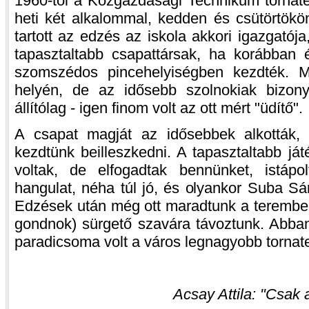
1960-tól a Közgazdasági Technikum tornat
heti két alkalommal, kedden és csütörtökö
tartott az edzés az iskola akkori igazgatója
tapasztaltabb csapattársak, ha korábban é
szomszédos pincehelyiségben kezdték. 
helyén, de az idősebb szolnokiak bizon
állítólag - igen finom volt az ott mért "üdítő".
A csapat magját az idősebbek alkották, 
kezdtünk beilleszkedni. A tapasztaltabb já
voltak, de elfogadtak bennünket, istápol
hangulat, néha túl jó, és olyankor Suba Sá
Edzések után még ott maradtunk a teremben
gondnok) sürgető szavára távoztunk. Abba
paradicsoma volt a város legnagyobb tornat
Acsay Attila: "Csak 