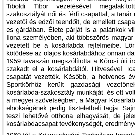
Tiboldi Tibor vezetésével megalakít
szakosztályát női és férfi csapattal, a tanár
vezetői és edzői teendőit, de emellett csapat
es gárdában. Élete párját is a palánkok v
Ilona személyében, aki többszörös magyar vá
vezetett be a kosárlabda rejtelmeibe. Lő
kötődése az olajos kosárlabdához onnan da
1959 tavaszán megszólította a Kőrösi úti 
szakadt el a kosárlabdától. Hitvesével, I
csapatát vezették. Később, a hetvenes é
Sportkörhöz került gazdasági vezetőn
kosárlabda-szakosztály munkáját, és ott vo
a megyei szövetségben, a Magyar Kosárla
elnökségének pedig tiszteletbeli tagja. S
teszi lehetővé otthona elhagyását, de jele
kosárlabdacsapat tevékenységét, eredménye