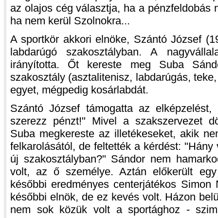
az olajos cég választja, ha a pénzfeldobás
ha nem kerül Szolnokra...
A sportkör akkori elnöke, Szántó József (1
labdarúgó szakosztályban. A nagyvállala
irányította. Őt kereste meg Suba Sán
szakosztály (asztalitenisz, labdarúgás, teke
egyet, mégpedig kosárlabdát.
Szántó József támogatta az elképzelést, é
szerezz pénzt!" Mivel a szakszervezet d
Suba megkereste az illetékeseket, akik ne
felkarolásától, de feltették a kérdést: "Hány
új szakosztályban?" Sándor nem hamarkod
volt, az ő személye. Aztán előkerült egy
későbbi eredményes centerjátékos Simon No
későbbi elnök, de ez kevés volt. Házon bel
nem sok közük volt a sportághoz - szimp