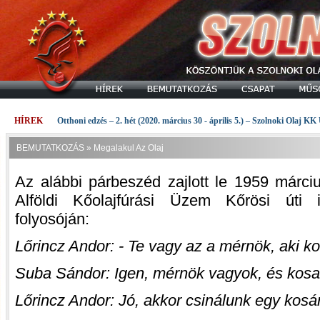
HÍREK
Otthoni edzés – 2. hét (2020. március 30 - április 5.) – Szolnoki Olaj KK
BEMUTATKOZÁS
»
Megalakul Az Olaj
Az alábbi párbeszéd zajlott le 1959 márci
Alföldi Kőolajfúrási Üzem Kőrösi úti 
folyosóján:
Lőrincz Andor: - Te vagy az a mérnök, aki k
Suba Sándor: Igen, mérnök vagyok, és kosa
Lőrincz Andor: Jó, akkor csinálunk egy kosá