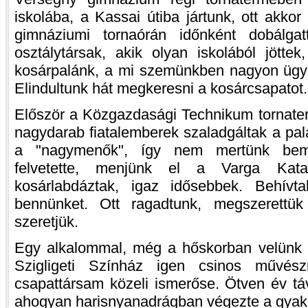
iskolába, a Kassai útiba jártunk, ott akko
gimnáziumi tornaórán időnként dobálg
osztálytársak, akik olyan iskolából jötte
kosárpalánk, a mi szemünkben nagyon ügyes
Elindultunk hát megkeresni a kosárcsapatot.
Először a Közgazdasági Technikum tornater
nagydarab fiatalemberek szaladgáltak a palá
a "nagymenők", így nem mertünk beme
felvetette, menjünk el a Varga Kata
kosárlabdáztak, igaz idősebbek. Behívtak
bennünket. Ott ragadtunk, megszerettük
szeretjük.
Egy alkalommal, még a hőskorban velünk e
Szigligeti Színház igen csinos művészn
csapattársam közeli ismerőse. Ötven év tá
ahogyan harisnyanadrágban végezte a gyako