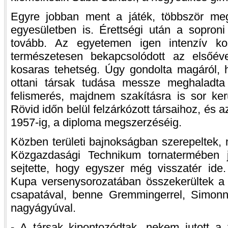
Egyre jobban ment a játék, többször meg
egyesületben is. Érettségi után a sopron
tovább. Az egyetemen igen intenzív kos
természetesen bekapcsolódott az elsőév
kosaras tehetség. Úgy gondolta magáról, 
ottani társak tudása messze meghaladta
felismerés, majdnem szakításra is sor ker
Rövid időn belül felzárkózott társaihoz, és 
1957-ig, a diploma megszerzéséig.
Közben területi bajnokságban szerepeltek, 
Közgazdasági Technikum tornatermében 
sejtette, hogy egyszer még visszatér id
Kupa versenysorozatában összekerültek a
csapatával, benne Gremmingerrel, Simonn
nagyágyúval.
- A társak kipontozódtak, nekem jutott a