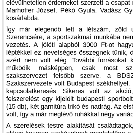
elévülhetetlen érdemeket szerzett a csapat
Marhoffer József, Pékó Gyula, Vadász Gyö
kosárlabda.
Így már elegendő lett a létszám, zöld u
Szerencsére, a sportszakmai munkába nem 
vezetés. A jóléti alapból 3000 Ft-ot hagy
léptékkel ez nevetséges összegnek tűnik, 
azért nem volt elég. További forrásokat 
működik másképpen, csak most szpo
szakszervezet felsőbb szerve, a BDS
Szakszervezete volt Budapest székhellyel.
kapcsolatkeresés. Sikeres volt az akc
felszerelést egy kijelölt budapesti sportbo
(15 db), két garnitúra trikó és nadrág. Az el
volt, így a már meglévő ruhákkal négy variáci
A szerelések testre alakítását családtago