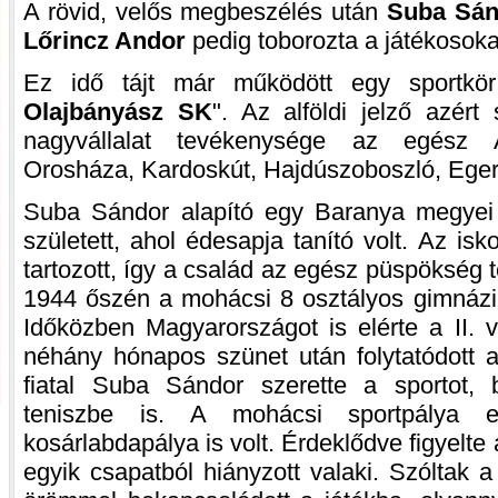
A rövid, velős megbeszélés után
Suba Sán
Lőrincz Andor
pedig toborozta a játékosoka
Ez idő tájt már működött egy sportkör 
Olajbányász SK
". Az alföldi jelző azér
nagyvállalat tevékenysége az egész Al
Orosháza, Kardoskút, Hajdúszoboszló, Eger.
Suba Sándor alapító egy Baranya megyei
született, ahol édesapja tanító volt. Az i
tartozott, így a család az egész püspökség te
1944 őszén a mohácsi 8 osztályos gimnáziu
Időközben Magyarországot is elérte a II. v
néhány hónapos szünet után folytatódott 
fiatal Suba Sándor szerette a sportot, b
teniszbe is. A mohácsi sportpálya e
kosárlabdapálya is volt. Érdeklődve figyelte
egyik csapatból hiányzott valaki. Szóltak