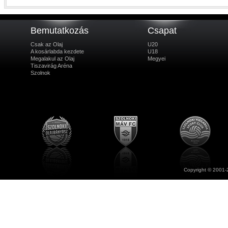
Bemutatkozás
Csapat
Csak az Olaj
U20
A kosárlabda kezdete
U18
Megalakul az Olaj
Megyei
Tiszavirág Aréna
Szolnok
Copyright © 2001-2