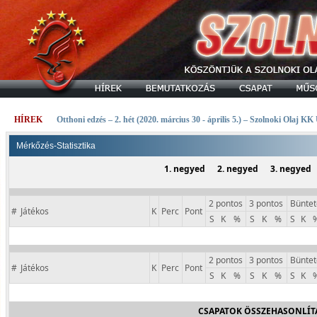
HÍREK
Otthoni edzés – 2. hét (2020. március 30 - április 5.) – Szolnoki Olaj KK
Mérkőzés-Statisztika
1. negyed
2. negyed
3. negyed
2 pontos
3 pontos
Büntet
#
Játékos
K
Perc
Pont
S
K
%
S
K
%
S
K
2 pontos
3 pontos
Büntet
#
Játékos
K
Perc
Pont
S
K
%
S
K
%
S
K
CSAPATOK ÖSSZEHASONLÍT