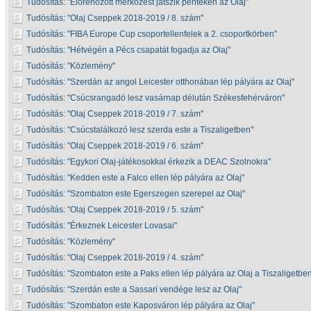
Tudósítás:
Előrehozott mérkőzést játszik pénteken az Olaj
Tudósítás:
Olaj Cseppek 2018-2019 / 8. szám
Tudósítás:
FIBA Europe Cup csoportellenfelek a 2. csoportkörben
Tudósítás:
Hétvégén a Pécs csapatát fogadja az Olaj
Tudósítás:
Közlemény
Tudósítás:
Szerdán az angol Leicester otthonában lép pályára az Olaj
Tudósítás:
Csúcsrangadó lesz vasárnap délután Székesfehérváron
Tudósítás:
Olaj Cseppek 2018-2019 / 7. szám
Tudósítás:
Csúcstalálkozó lesz szerda este a Tiszaligetben
Tudósítás:
Olaj Cseppek 2018-2019 / 6. szám
Tudósítás:
Egykori Olaj-játékosokkal érkezik a DEAC Szolnokra
Tudósítás:
Kedden este a Falco ellen lép pályára az Olaj
Tudósítás:
Szombaton este Egerszegen szerepel az Olaj
Tudósítás:
Olaj Cseppek 2018-2019 / 5. szám
Tudósítás:
Érkeznek Leicester Lovasai
Tudósítás:
Közlemény
Tudósítás:
Olaj Cseppek 2018-2019 / 4. szám
Tudósítás:
Szombaton este a Paks ellen lép pályára az Olaj a Tiszaligetbe
Tudósítás:
Szerdán este a Sassari vendége lesz az Olaj
Tudósítás:
Szombaton este Kaposváron lép pályára az Olaj