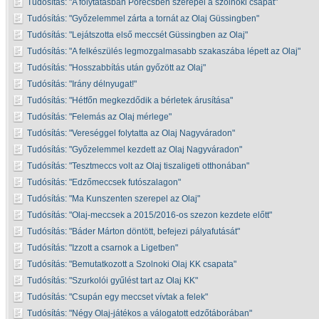
Tudósítás:
A folytatásban Porecsben szerepel a szolnoki csapat
Tudósítás:
Győzelemmel zárta a tornát az Olaj Güssingben
Tudósítás:
Lejátszotta első meccsét Güssingben az Olaj
Tudósítás:
A felkészülés legmozgalmasabb szakaszába lépett az Olaj
Tudósítás:
Hosszabbítás után győzött az Olaj
Tudósítás:
Irány délnyugat!
Tudósítás:
Hétfőn megkezdődik a bérletek árusítása
Tudósítás:
Felemás az Olaj mérlege
Tudósítás:
Vereséggel folytatta az Olaj Nagyváradon
Tudósítás:
Győzelemmel kezdett az Olaj Nagyváradon
Tudósítás:
Tesztmeccs volt az Olaj tiszaligeti otthonában
Tudósítás:
Edzőmeccsek futószalagon
Tudósítás:
Ma Kunszenten szerepel az Olaj
Tudósítás:
Olaj-meccsek a 2015/2016-os szezon kezdete előtt
Tudósítás:
Báder Márton döntött, befejezi pályafutását
Tudósítás:
Izzott a csarnok a Ligetben
Tudósítás:
Bemutatkozott a Szolnoki Olaj KK csapata
Tudósítás:
Szurkolói gyűlést tart az Olaj KK
Tudósítás:
Csupán egy meccset vívtak a felek
Tudósítás:
Négy Olaj-játékos a válogatott edzőtáborában