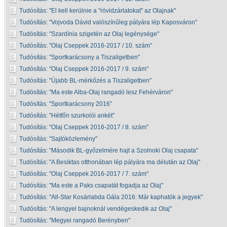
Tudósítás:
El kell kerülnie a "rövidzárlatokat" az Olajnak
Tudósítás:
Vojvoda Dávid valószínűleg pályára lép Kaposváron
Tudósítás:
Szardínia szigetén az Olaj legénysége
Tudósítás:
Olaj Cseppek 2016-2017 / 10. szám
Tudósítás:
Sportkarácsony a Tiszaligetben
Tudósítás:
Olaj Cseppek 2016-2017 / 9. szám
Tudósítás:
Újabb BL-mérkőzés a Tiszaligetben
Tudósítás:
Ma este Alba-Olaj rangadó lesz Fehérváron
Tudósítás:
Sportkarácsony 2016
Tudósítás:
Hétfőn szurkolói ankét
Tudósítás:
Olaj Cseppek 2016-2017 / 8. szám
Tudósítás:
Sajtóközlemény
Tudósítás:
Második BL-győzelmére hajt a Szolnoki Olaj csapata
Tudósítás:
A Besiktas otthonában lép pályára ma délután az Olaj
Tudósítás:
Olaj Cseppek 2016-2017 / 7. szám
Tudósítás:
Ma este a Paks csapatát fogadja az Olaj
Tudósítás:
All-Star Kosárlabda Gála 2016: Már kaphatók a jegyek
Tudósítás:
A lengyel bajnoknál vendégeskedik az Olaj
Tudósítás:
Megyei rangadó Berényben