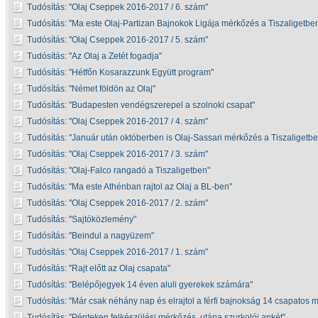
Tudósítás:
Olaj Cseppek 2016-2017 / 6. szám
Tudósítás:
Ma este Olaj-Partizan Bajnokok Ligája mérkőzés a Tiszaligetbe
Tudósítás:
Olaj Cseppek 2016-2017 / 5. szám
Tudósítás:
Az Olaj a Zetét fogadja
Tudósítás:
Hétfőn Kosarazzunk Együtt program
Tudósítás:
Német földön az Olaj
Tudósítás:
Budapesten vendégszerepel a szolnoki csapat
Tudósítás:
Olaj Cseppek 2016-2017 / 4. szám
Tudósítás:
Január után októberben is Olaj-Sassari mérkőzés a Tiszaligetb
Tudósítás:
Olaj Cseppek 2016-2017 / 3. szám
Tudósítás:
Olaj-Falco rangadó a Tiszaligetben
Tudósítás:
Ma este Athénban rajtol az Olaj a BL-ben
Tudósítás:
Olaj Cseppek 2016-2017 / 2. szám
Tudósítás:
Sajtóközlemény
Tudósítás:
Beindul a nagyüzem
Tudósítás:
Olaj Cseppek 2016-2017 / 1. szám
Tudósítás:
Rajt előtt az Olaj csapata
Tudósítás:
Belépőjegyek 14 éven aluli gyerekek számára
Tudósítás:
Már csak néhány nap és elrajtol a férfi bajnokság 14 csapatos
Tudósítás:
Pénteken felkészülési mérkőzés, utána szurkolói ankét