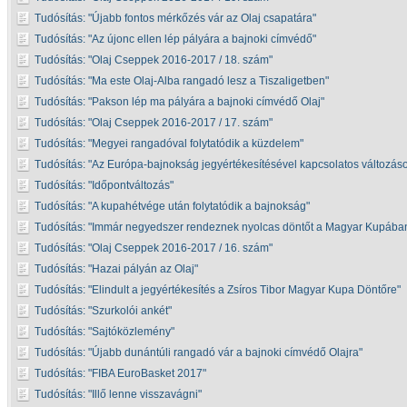
Tudósítás:
Újabb fontos mérkőzés vár az Olaj csapatára
Tudósítás:
Az újonc ellen lép pályára a bajnoki címvédő
Tudósítás:
Olaj Cseppek 2016-2017 / 18. szám
Tudósítás:
Ma este Olaj-Alba rangadó lesz a Tiszaligetben
Tudósítás:
Pakson lép ma pályára a bajnoki címvédő Olaj
Tudósítás:
Olaj Cseppek 2016-2017 / 17. szám
Tudósítás:
Megyei rangadóval folytatódik a küzdelem
Tudósítás:
Az Európa-bajnokság jegyértékesítésével kapcsolatos változás
Tudósítás:
Időpontváltozás
Tudósítás:
A kupahétvége után folytatódik a bajnokság
Tudósítás:
Immár negyedszer rendeznek nyolcas döntőt a Magyar Kupába
Tudósítás:
Olaj Cseppek 2016-2017 / 16. szám
Tudósítás:
Hazai pályán az Olaj
Tudósítás:
Elindult a jegyértékesítés a Zsíros Tibor Magyar Kupa Döntőre
Tudósítás:
Szurkolói ankét
Tudósítás:
Sajtóközlemény
Tudósítás:
Újabb dunántúli rangadó vár a bajnoki címvédő Olajra
Tudósítás:
FIBA EuroBasket 2017
Tudósítás:
Illő lenne visszavágni