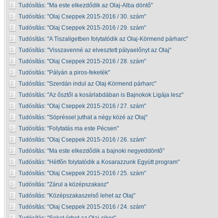
Tudósítás:
Ma este elkezdődik az Olaj-Alba döntő
Tudósítás:
Olaj Cseppek 2015-2016 / 30. szám
Tudósítás:
Olaj Cseppek 2015-2016 / 29. szám
Tudósítás:
A Tiszaligetben folytatódik az Olaj-Körmend párharc
Tudósítás:
Visszavenné az elvesztett pályaelőnyt az Olaj
Tudósítás:
Olaj Cseppek 2015-2016 / 28. szám
Tudósítás:
Pályán a piros-feketék
Tudósítás:
Szerdán indul az Olaj-Körmend párharc
Tudósítás:
Az ősztől a kosárlabdában is Bajnokok Ligája lesz
Tudósítás:
Olaj Cseppek 2015-2016 / 27. szám
Tudósítás:
Söpréssel juthat a négy közé az Olaj
Tudósítás:
Folytatás ma este Pécsen
Tudósítás:
Olaj Cseppek 2015-2016 / 26. szám
Tudósítás:
Ma este elkezdődik a bajnoki negyeddöntő
Tudósítás:
Hétfőn folytatódik a Kosarazzunk Együtt program
Tudósítás:
Olaj Cseppek 2015-2016 / 25. szám
Tudósítás:
Zárul a középszakasz
Tudósítás:
Középszakaszelső lehet az Olaj
Tudósítás:
Olaj Cseppek 2015-2016 / 24. szám