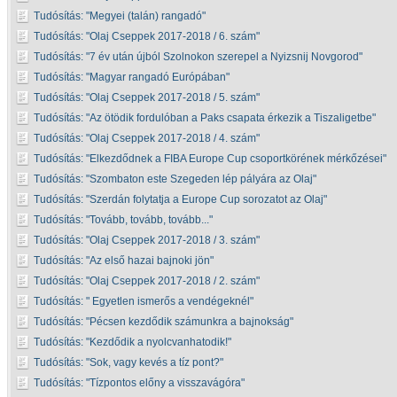
Tudósítás:
Megyei (talán) rangadó
Tudósítás:
Olaj Cseppek 2017-2018 / 6. szám
Tudósítás:
7 év után újból Szolnokon szerepel a Nyizsnij Novgorod
Tudósítás:
Magyar rangadó Európában
Tudósítás:
Olaj Cseppek 2017-2018 / 5. szám
Tudósítás:
Az ötödik fordulóban a Paks csapata érkezik a Tiszaligetbe
Tudósítás:
Olaj Cseppek 2017-2018 / 4. szám
Tudósítás:
Elkezdődnek a FIBA Europe Cup csoportkörének mérkőzései
Tudósítás:
Szombaton este Szegeden lép pályára az Olaj
Tudósítás:
Szerdán folytatja a Europe Cup sorozatot az Olaj
Tudósítás:
Tovább, tovább, tovább...
Tudósítás:
Olaj Cseppek 2017-2018 / 3. szám
Tudósítás:
Az első hazai bajnoki jön
Tudósítás:
Olaj Cseppek 2017-2018 / 2. szám
Tudósítás:
Egyetlen ismerős a vendégeknél
Tudósítás:
Pécsen kezdődik számunkra a bajnokság
Tudósítás:
Kezdődik a nyolcvanhatodik!
Tudósítás:
Sok, vagy kevés a tíz pont?
Tudósítás:
Tízpontos előny a visszavágóra