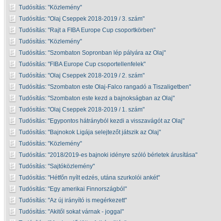
Tudósítás:
Közlemény
Tudósítás:
Olaj Cseppek 2018-2019 / 3. szám
Tudósítás:
Rajt a FIBA Europe Cup csoportkörben
Tudósítás:
Közlemény
Tudósítás:
Szombaton Sopronban lép pályára az Olaj
Tudósítás:
FIBA Europe Cup csoportellenfelek
Tudósítás:
Olaj Cseppek 2018-2019 / 2. szám
Tudósítás:
Szombaton este Olaj-Falco rangadó a Tiszaligetben
Tudósítás:
Szombaton este kezd a bajnokságban az Olaj
Tudósítás:
Olaj Cseppek 2018-2019 / 1. szám
Tudósítás:
Egypontos hátrányból kezdi a visszavágót az Olaj
Tudósítás:
Bajnokok Ligája selejtezőt játszik az Olaj
Tudósítás:
Közlemény
Tudósítás:
2018/2019-es bajnoki idényre szóló bérletek árusítása
Tudósítás:
Sajtóközlemény
Tudósítás:
Hétfőn nyílt edzés, utána szurkolói ankét
Tudósítás:
Egy amerikai Finnországból
Tudósítás:
Az új irányító is megérkezett
Tudósítás:
Akitől sokat várnak - joggal