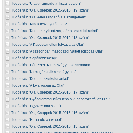
Tudósítás:
Újabb rangadó a Tiszaligetben
Tudósítás:
Olaj Cseppek 2015-2016 / 19. szám
Tudósítás:
Olaj-Alba rangadó a Tiszaligetben
Tudósítás:
Kinek lesz nyerő a 21?
Tudósítás:
Kedden nyílt edzés, utána szurkolói ankét
Tudósítás:
Olaj Cseppek 2015-2016 / 18. szám
Tudósítás:
A Kaposvár ellen folytatja az Olaj
Tudósítás:
A szezonban másodszor váltott edzőt az Olaj
Tudósítás:
Sajtóközlemény
Tudósítás:
Pór Péter: Nincs szégyenkeznivalónk
Tudósítás:
Nem ígérkezik sima ügynek
Tudósítás:
Kedden szurkolói ankét
Tudósítás:
A fővárosban az Olaj
Tudósítás:
Olaj Cseppek 2015-2016 / 17. szám
Tudósítás:
Győzelemmel búcsúzna a kupasorozattól az Olaj
Tudósítás:
Egyszer már sikerült
Tudósítás:
Olaj Cseppek 2015-2016 / 16. szám
Tudósítás:
Rangadó a javából
Tudósítás:
Olaj Cseppek 2015-2016 / 15. szám