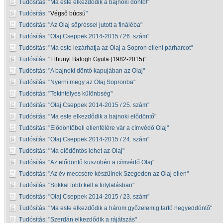
Tudósítás:
Ma este elkezdődik a bajnoki döntő!
Tudósítás:
Végső búcsú
Tudósítás:
Az Olaj söpréssel jutott a fináléba
Tudósítás:
Olaj Cseppek 2014-2015 / 26. szám
Tudósítás:
Ma este lezárhatja az Olaj a Sopron elleni párharcot
Tudósítás:
Elhunyt Balogh Gyula (1982-2015)
Tudósítás:
A bajnoki döntő kapujában az Olaj
Tudósítás:
Nyerni megy az Olaj Sopronba
Tudósítás:
Tekintélyes különbség
Tudósítás:
Olaj Cseppek 2014-2015 / 25. szám
Tudósítás:
Ma este elkezdődik a bajnoki elődöntő
Tudósítás:
Elődöntőbeli ellenfélére vár a címvédő Olaj
Tudósítás:
Olaj Cseppek 2014-2015 / 24. szám
Tudósítás:
Ma elődöntős lehet az Olaj
Tudósítás:
Az elődöntő küszöbén a címvédő Olaj
Tudósítás:
Az év meccsére készülnek Szegeden az Olaj ellen
Tudósítás:
Sokkal több kell a folytatásban
Tudósítás:
Olaj Cseppek 2014-2015 / 23. szám
Tudósítás:
Ma este elkezdődik a három győzelemig tartó negyeddöntő
Tudósítás:
Szerdán elkezdődik a rájátszás