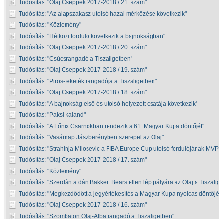
Tudósítás:
Olaj Cseppek 2017-2018 / 21. szám
Tudósítás:
Az alapszakasz utolsó hazai mérkőzése következik
Tudósítás:
Közlemény
Tudósítás:
Hétközi forduló következik a bajnokságban
Tudósítás:
Olaj Cseppek 2017-2018 / 20. szám
Tudósítás:
Csúcsrangadó a Tiszaligetben
Tudósítás:
Olaj Cseppek 2017-2018 / 19. szám
Tudósítás:
Piros-feketék rangadója a Tiszaligetben
Tudósítás:
Olaj Cseppek 2017-2018 / 18. szám
Tudósítás:
A bajnokság első és utolsó helyezett csatája következik
Tudósítás:
Paksi kaland
Tudósítás:
A Főnix Csarnokban rendezik a 61. Magyar Kupa döntőjét
Tudósítás:
Vasárnap Jászberényben szerepel az Olaj
Tudósítás:
Strahinja Milosevic a FIBA Europe Cup utolsó fordulójának MVP
Tudósítás:
Olaj Cseppek 2017-2018 / 17. szám
Tudósítás:
Közlemény
Tudósítás:
Szerdán a dán Bakken Bears ellen lép pályára az Olaj a Tiszali
Tudósítás:
Megkezdődött a jegyértékesítés a Magyar Kupa nyolcas döntőjé
Tudósítás:
Olaj Cseppek 2017-2018 / 16. szám
Tudósítás:
Szombaton Olaj-Alba rangadó a Tiszaligetben