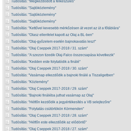
Tudósítás:
Megkezdődött a felkészülés
Tudósítás:
Sajtóközlemény
Tudósítás:
Sajtóközlemény
Tudósítás:
Sajtóközlemény
Tudósítás:
Kettővel kevesebb mérkőzésen át vezet az út a főtáblára
Tudósítás:
Olasz ellenfelet kapott az Olaj a BL-ben
Tudósítás:
Olaj-győzelem esetén bajnokavatás lesz!
Tudósítás:
Olaj Cseppek 2017-2018 / 31. szám
Tudósítás:
A szezon tizedik Olaj-Falco összecsapása következik
Tudósítás:
Kedden este folytatódik a finálé
Tudósítás:
Olaj Cseppek 2017-2018 / 30. szám
Tudósítás:
Vasárnap elkezdődik a bajnoki finálé a Tiszaligetben
Tudósítás:
Közlemény
Tudósítás:
Olaj Cseppek 2017-2018 / 29. szám
Tudósítás:
Bajnoki fináléba juthat vasárnap az Olaj
Tudósítás:
Hétfőn kezdődik a jegyértékesítés a VB selejtezőre
Tudósítás:
Folytatás csütörtökön Körmenden
Tudósítás:
Olaj Cseppek 2017-2018 / 28. szám
Tudósítás:
Hétfőn este elkezdődik az elődöntő
Tudósítás:
Olaj Cseppek 2017-2018 / 27. szám