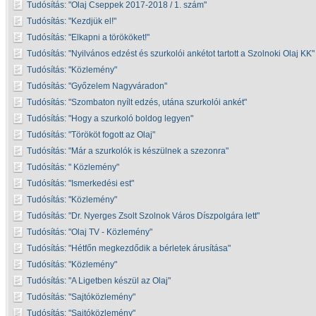
Tudósítás:
Olaj Cseppek 2017-2018 / 1. szám
Tudósítás:
Kezdjük el!
Tudósítás:
Elkapni a törököket!
Tudósítás:
Nyilvános edzést és szurkolói ankétot tartott a Szolnoki Olaj KK
Tudósítás:
Közlemény
Tudósítás:
Győzelem Nagyváradon
Tudósítás:
Szombaton nyílt edzés, utána szurkolói ankét
Tudósítás:
Hogy a szurkoló boldog legyen
Tudósítás:
Törököt fogott az Olaj
Tudósítás:
Már a szurkolók is készülnek a szezonra
Tudósítás:
Közlemény
Tudósítás:
Ismerkedési est
Tudósítás:
Közlemény
Tudósítás:
Dr. Nyerges Zsolt Szolnok Város Díszpolgára lett
Tudósítás:
Olaj TV - Közlemény
Tudósítás:
Hétfőn megkezdődik a bérletek árusítása
Tudósítás:
Közlemény
Tudósítás:
A Ligetben készül az Olaj
Tudósítás:
Sajtóközlemény
Tudósítás:
Sajtóközlemény