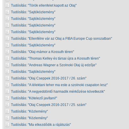
Tudósítás:
Török ellenfelet kapott az Olaj
Tudósítás:
Sajtóközlemény
Tudósítás:
Sajtóközlemény
Tudósítás:
Sajtóközlemény
Tudósítás:
Sajtóközlemény
Tudósítás:
Ellenfélre vár az Olaj a FIBA Europe Cup sorozatban
Tudósítás:
Sajtóközlemény
Tudósítás:
Olaj-mámor a Kossuth téren
Tudósítás:
Thomas Kelley és társai újra a Kossuth téren
Tudósítás:
Andreas Wagner a Szolnoki Olaj új edzője
Tudósítás:
Sajtóközlemény
Tudósítás:
Olaj Cseppek 2016-2017 / 26. szám
Tudósítás:
A lélektani teher ma este a szolnoki csapaton lesz
Tudósítás:
A negyeddöntő harmadik mérkőzése következik
Tudósítás:
Kötelező javítani!
Tudósítás:
Olaj Cseppek 2016-2017 / 25. szám
Tudósítás:
Közlemény
Tudósítás:
Közlemény
Tudósítás:
Ma elkezdődik a rájátszás