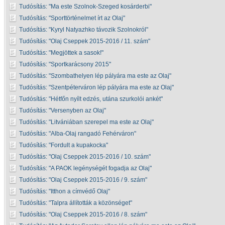
Tudósítás:
Ma este Szolnok-Szeged kosárderbi
Tudósítás:
Sporttörténelmet írt az Olaj
Tudósítás:
Kyryl Natyazhko távozik Szolnokról
Tudósítás:
Olaj Cseppek 2015-2016 / 11. szám
Tudósítás:
Megjöttek a sasok!
Tudósítás:
Sportkarácsony 2015
Tudósítás:
Szombathelyen lép pályára ma este az Olaj
Tudósítás:
Szentpéterváron lép pályára ma este az Olaj
Tudósítás:
Hétfőn nyílt edzés, utána szurkolói ankét
Tudósítás:
Versenyben az Olaj
Tudósítás:
Litvániában szerepel ma este az Olaj
Tudósítás:
Alba-Olaj rangadó Fehérváron
Tudósítás:
Fordult a kupakocka
Tudósítás:
Olaj Cseppek 2015-2016 / 10. szám
Tudósítás:
A PAOK legénységét fogadja az Olaj
Tudósítás:
Olaj Cseppek 2015-2016 / 9. szám
Tudósítás:
Itthon a címvédő Olaj
Tudósítás:
Talpra állították a közönséget
Tudósítás:
Olaj Cseppek 2015-2016 / 8. szám