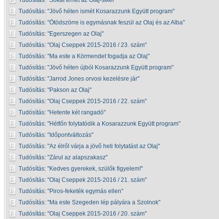
Tudósítás:
Sokat érhet az Olaj-siker
Tudósítás:
Jövő héten ismét Kosarazzunk Együtt program
Tudósítás:
Ötödszörre is egymásnak feszül az Olaj és az Alba
Tudósítás:
Egerszegen az Olaj
Tudósítás:
Olaj Cseppek 2015-2016 / 23. szám
Tudósítás:
Ma este a Körmendet fogadja az Olaj
Tudósítás:
Jövő héten újból Kosarazzunk Együtt program
Tudósítás:
Jarrod Jones orvosi kezelésre jár
Tudósítás:
Pakson az Olaj
Tudósítás:
Olaj Cseppek 2015-2016 / 22. szám
Tudósítás:
Hetente két rangadó
Tudósítás:
Hétfőn folytatódik a Kosarazzunk Együtt program
Tudósítás:
Időpontváltozás
Tudósítás:
Az élről várja a jövő heti folytatást az Olaj
Tudósítás:
Zárul az alapszakasz
Tudósítás:
Kedves gyerekek, szülők figyelem!
Tudósítás:
Olaj Cseppek 2015-2016 / 21. szám
Tudósítás:
Piros-feketék egymás ellen
Tudósítás:
Ma este Szegeden lép pályára a Szolnok
Tudósítás:
Olaj Cseppek 2015-2016 / 20. szám