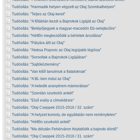
Tudósítás:
Harmadik helyen végzett az Olaj Szombathelyen
Tudósítás:
Teljes az Olaj-keret
Tudósítás:
A főtáblán kezdi a Bajnokok Ligáját az Olaj
Tudósítás:
Belépőjegyek a magyar-macedón Eb-selejtezőre
Tudósítás:
Hétfőn megkezdődik a bérletek árusítása
Tudósítás:
Pályára állt az Olaj
Tudósítás:
Aleksa Popovic az Olaj legújabb légiósa
Tudósítás:
Sorsoltak a Bajnokok Ligájában
Tudósítás:
Sajtóközlemény
Tudósítás:
Van kitől tanulniuk a fiataloknak
Tudósítás:
A BL-ben indul az Olaj
Tudósítás:
A hetedik aranyérem mámorában
Tudósítás:
Szerdán szurkolói ankét
Tudósítás:
Első esély a címvédésre
Tudósítás:
Olaj Cseppek 2015-2016 / 32. szám
Tudósítás:
A helyzet komoly, de egyáltalán nem reménytelen
Tudósítás:
Hétfőn szurkolói ankét
Tudósítás:
Ma délután Fehérváron folytatódik a bajnoki döntő
Tudósítás:
Olaj Cseppek 2015-2016 / 31. szám