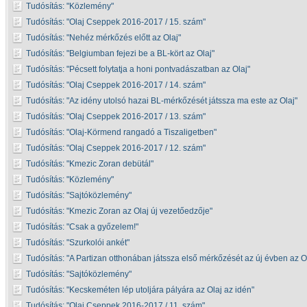
Tudósítás:
Közlemény
Tudósítás:
Olaj Cseppek 2016-2017 / 15. szám
Tudósítás:
Nehéz mérkőzés előtt az Olaj
Tudósítás:
Belgiumban fejezi be a BL-kört az Olaj
Tudósítás:
Pécsett folytatja a honi pontvadászatban az Olaj
Tudósítás:
Olaj Cseppek 2016-2017 / 14. szám
Tudósítás:
Az idény utolsó hazai BL-mérkőzését játssza ma este az Olaj
Tudósítás:
Olaj Cseppek 2016-2017 / 13. szám
Tudósítás:
Olaj-Körmend rangadó a Tiszaligetben
Tudósítás:
Olaj Cseppek 2016-2017 / 12. szám
Tudósítás:
Kmezic Zoran debütál
Tudósítás:
Közlemény
Tudósítás:
Sajtóközlemény
Tudósítás:
Kmezic Zoran az Olaj új vezetőedzője
Tudósítás:
Csak a győzelem!
Tudósítás:
Szurkolói ankét
Tudósítás:
A Partizan otthonában játssza első mérkőzését az új évben az O
Tudósítás:
Sajtóközlemény
Tudósítás:
Kecskeméten lép utoljára pályára az Olaj az idén
Tudósítás:
Olaj Cseppek 2016-2017 / 11. szám