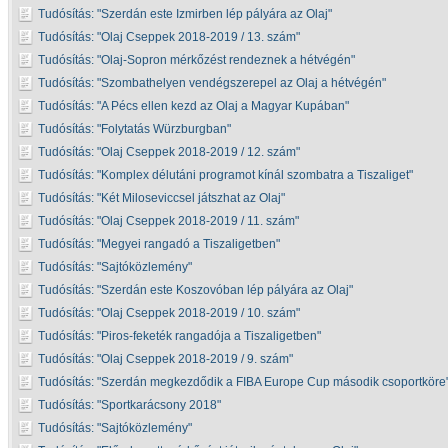
Tudósítás:
Szerdán este Izmirben lép pályára az Olaj
Tudósítás:
Olaj Cseppek 2018-2019 / 13. szám
Tudósítás:
Olaj-Sopron mérkőzést rendeznek a hétvégén
Tudósítás:
Szombathelyen vendégszerepel az Olaj a hétvégén
Tudósítás:
A Pécs ellen kezd az Olaj a Magyar Kupában
Tudósítás:
Folytatás Würzburgban
Tudósítás:
Olaj Cseppek 2018-2019 / 12. szám
Tudósítás:
Komplex délutáni programot kínál szombatra a Tiszaliget
Tudósítás:
Két Miloseviccsel játszhat az Olaj
Tudósítás:
Olaj Cseppek 2018-2019 / 11. szám
Tudósítás:
Megyei rangadó a Tiszaligetben
Tudósítás:
Sajtóközlemény
Tudósítás:
Szerdán este Koszovóban lép pályára az Olaj
Tudósítás:
Olaj Cseppek 2018-2019 / 10. szám
Tudósítás:
Piros-feketék rangadója a Tiszaligetben
Tudósítás:
Olaj Cseppek 2018-2019 / 9. szám
Tudósítás:
Szerdán megkezdődik a FIBA Europe Cup második csoportköre
Tudósítás:
Sportkarácsony 2018
Tudósítás:
Sajtóközlemény