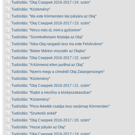
Tudósítás:
Olaj Cseppek 2016-2017 / 24. szám
Tudósítás:
Közlemény
Tudósítás:
Ma este Körmenden lép pályára az Olaj
Tudósítás:
Olaj Cseppek 2016-2017 / 23. szám
Tudósítás:
Nincs más út, mint a győzelem
Tudósítás:
Szombathelyen folytatja az Olaj
Tudósítás:
Alba-Olaj rangadó lesz ma este Fehérváron
Tudósítás:
Báder Márton visszatér az Olajba
Tudósítás:
Olaj Cseppek 2016-2017 / 22. szám
Tudósítás:
A Körmend ellen javíthat az Olaj
Tudósítás:
Nyerni megy a címvédő Olaj Zalaegerszegre
Tudósítás:
Közlemény
Tudósítás:
Olaj Cseppek 2016-2017 / 21. szám
Tudósítás:
Rajtol a mezőny a középszakaszban
Tudósítás:
Közlemény
Tudósítás:
Piros-feketék csatája lesz vasárnap Körmenden
Tudósítás:
Szurkolói ankét
Tudósítás:
Olaj Cseppek 2016-2017 / 20. szám
Tudósítás:
Hazai pályán az Olaj
Tudósítás:
Olaj Cseppek 2016-2017 / 19. szám