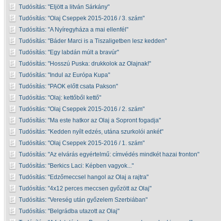
Tudósítás:
Eljött a litván Sárkány
Tudósítás:
Olaj Cseppek 2015-2016 / 3. szám
Tudósítás:
A Nyíregyháza a mai ellenfél
Tudósítás:
Báder Marci is a Tiszaligetben lesz kedden
Tudósítás:
Egy labdán múlt a bravúr
Tudósítás:
Hosszú Puska: drukkolok az Olajnak!
Tudósítás:
Indul az Európa Kupa
Tudósítás:
PAOK előtt csata Pakson
Tudósítás:
Olaj: kettőből kettő
Tudósítás:
Olaj Cseppek 2015-2016 / 2. szám
Tudósítás:
Ma este hatkor az Olaj a Sopront fogadja
Tudósítás:
Kedden nyílt edzés, utána szurkolói ankét
Tudósítás:
Olaj Cseppek 2015-2016 / 1. szám
Tudósítás:
Az elvárás egyértelmű: címvédés mindkét hazai fronton
Tudósítás:
Berkics Laci: Képben vagyok...
Tudósítás:
Edzőmeccsel hangol az Olaj a rajtra
Tudósítás:
4x12 perces meccsen győzött az Olaj
Tudósítás:
Vereség után győzelem Szerbiában
Tudósítás:
Belgrádba utazott az Olaj