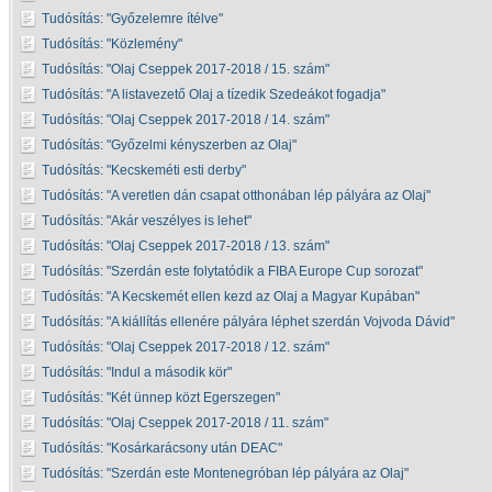
Tudósítás:
Győzelemre ítélve
Tudósítás:
Közlemény
Tudósítás:
Olaj Cseppek 2017-2018 / 15. szám
Tudósítás:
A listavezető Olaj a tízedik Szedeákot fogadja
Tudósítás:
Olaj Cseppek 2017-2018 / 14. szám
Tudósítás:
Győzelmi kényszerben az Olaj
Tudósítás:
Kecskeméti esti derby
Tudósítás:
A veretlen dán csapat otthonában lép pályára az Olaj
Tudósítás:
Akár veszélyes is lehet
Tudósítás:
Olaj Cseppek 2017-2018 / 13. szám
Tudósítás:
Szerdán este folytatódik a FIBA Europe Cup sorozat
Tudósítás:
A Kecskemét ellen kezd az Olaj a Magyar Kupában
Tudósítás:
A kiállítás ellenére pályára léphet szerdán Vojvoda Dávid
Tudósítás:
Olaj Cseppek 2017-2018 / 12. szám
Tudósítás:
Indul a második kör
Tudósítás:
Két ünnep közt Egerszegen
Tudósítás:
Olaj Cseppek 2017-2018 / 11. szám
Tudósítás:
Kosárkarácsony után DEAC
Tudósítás:
Szerdán este Montenegróban lép pályára az Olaj