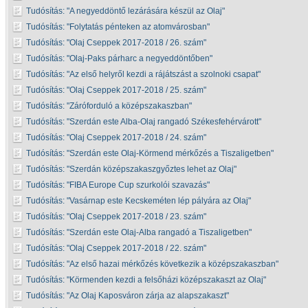
Tudósítás:
A negyeddöntő lezárására készül az Olaj
Tudósítás:
Folytatás pénteken az atomvárosban
Tudósítás:
Olaj Cseppek 2017-2018 / 26. szám
Tudósítás:
Olaj-Paks párharc a negyeddöntőben
Tudósítás:
Az első helyről kezdi a rájátszást a szolnoki csapat
Tudósítás:
Olaj Cseppek 2017-2018 / 25. szám
Tudósítás:
Záróforduló a középszakaszban
Tudósítás:
Szerdán este Alba-Olaj rangadó Székesfehérvárott
Tudósítás:
Olaj Cseppek 2017-2018 / 24. szám
Tudósítás:
Szerdán este Olaj-Körmend mérkőzés a Tiszaligetben
Tudósítás:
Szerdán középszakaszgyőztes lehet az Olaj
Tudósítás:
FIBA Europe Cup szurkolói szavazás
Tudósítás:
Vasárnap este Kecskeméten lép pályára az Olaj
Tudósítás:
Olaj Cseppek 2017-2018 / 23. szám
Tudósítás:
Szerdán este Olaj-Alba rangadó a Tiszaligetben
Tudósítás:
Olaj Cseppek 2017-2018 / 22. szám
Tudósítás:
Az első hazai mérkőzés következik a középszakaszban
Tudósítás:
Körmenden kezdi a felsőházi középszakaszt az Olaj
Tudósítás:
Az Olaj Kaposváron zárja az alapszakaszt