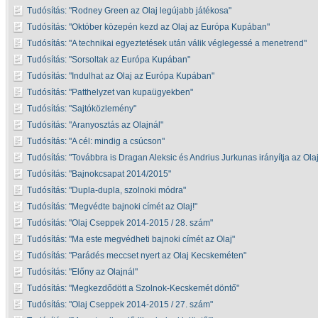
Tudósítás:
Rodney Green az Olaj legújabb játékosa
Tudósítás:
Október közepén kezd az Olaj az Európa Kupában
Tudósítás:
A technikai egyeztetések után válik véglegessé a menetrend
Tudósítás:
Sorsoltak az Európa Kupában
Tudósítás:
Indulhat az Olaj az Európa Kupában
Tudósítás:
Patthelyzet van kupaügyekben
Tudósítás:
Sajtóközlemény
Tudósítás:
Aranyosztás az Olajnál
Tudósítás:
A cél: mindig a csúcson
Tudósítás:
Továbbra is Dragan Aleksic és Andrius Jurkunas irányítja az Ola
Tudósítás:
Bajnokcsapat 2014/2015
Tudósítás:
Dupla-dupla, szolnoki módra
Tudósítás:
Megvédte bajnoki címét az Olaj!
Tudósítás:
Olaj Cseppek 2014-2015 / 28. szám
Tudósítás:
Ma este megvédheti bajnoki címét az Olaj
Tudósítás:
Parádés meccset nyert az Olaj Kecskeméten
Tudósítás:
Előny az Olajnál
Tudósítás:
Megkezdődött a Szolnok-Kecskemét döntő
Tudósítás:
Olaj Cseppek 2014-2015 / 27. szám