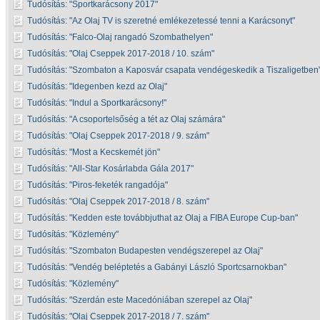
Tudósítás:
Sportkarácsony 2017
Tudósítás:
Az Olaj TV is szeretné emlékezetessé tenni a Karácsonyt
Tudósítás:
Falco-Olaj rangadó Szombathelyen
Tudósítás:
Olaj Cseppek 2017-2018 / 10. szám
Tudósítás:
Szombaton a Kaposvár csapata vendégeskedik a Tiszaligetben
Tudósítás:
Idegenben kezd az Olaj
Tudósítás:
Indul a Sportkarácsony!
Tudósítás:
A csoportelsőség a tét az Olaj számára
Tudósítás:
Olaj Cseppek 2017-2018 / 9. szám
Tudósítás:
Most a Kecskemét jön
Tudósítás:
All-Star Kosárlabda Gála 2017
Tudósítás:
Piros-feketék rangadója
Tudósítás:
Olaj Cseppek 2017-2018 / 8. szám
Tudósítás:
Kedden este továbbjuthat az Olaj a FIBA Europe Cup-ban
Tudósítás:
Közlemény
Tudósítás:
Szombaton Budapesten vendégszerepel az Olaj
Tudósítás:
Vendég beléptetés a Gabányi László Sportcsarnokban
Tudósítás:
Közlemény
Tudósítás:
Szerdán este Macedóniában szerepel az Olaj
Tudósítás:
Olaj Cseppek 2017-2018 / 7. szám