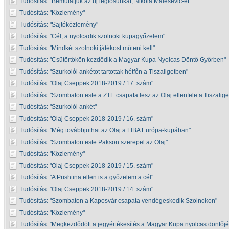
Tudósítás:
Bemutatjuk az új légiósunkat, Nikola Malesevic-et
Tudósítás:
Közlemény
Tudósítás:
Sajtóközlemény
Tudósítás:
Cél, a nyolcadik szolnoki kupagyőzelem
Tudósítás:
Mindkét szolnoki játékost műteni kell
Tudósítás:
Csütörtökön kezdődik a Magyar Kupa Nyolcas Döntő Győrben
Tudósítás:
Szurkolói ankétot tartottak hétfőn a Tiszaligetben
Tudósítás:
Olaj Cseppek 2018-2019 / 17. szám
Tudósítás:
Szombaton este a ZTE csapata lesz az Olaj ellenfele a Tiszalig
Tudósítás:
Szurkolói ankét
Tudósítás:
Olaj Cseppek 2018-2019 / 16. szám
Tudósítás:
Még továbbjuthat az Olaj a FIBA Európa-kupában
Tudósítás:
Szombaton este Pakson szerepel az Olaj
Tudósítás:
Közlemény
Tudósítás:
Olaj Cseppek 2018-2019 / 15. szám
Tudósítás:
A Prishtina ellen is a győzelem a cél
Tudósítás:
Olaj Cseppek 2018-2019 / 14. szám
Tudósítás:
Szombaton a Kaposvár csapata vendégeskedik Szolnokon
Tudósítás:
Közlemény
Tudósítás:
Megkezdődött a jegyértékesítés a Magyar Kupa nyolcas döntőjé