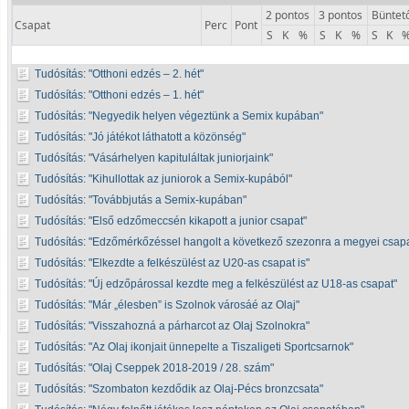
2 pontos
3 pontos
Büntet
Csapat
Perc
Pont
S
K
%
S
K
%
S
K
Tudósítás:
Otthoni edzés – 2. hét
Tudósítás:
Otthoni edzés – 1. hét
Tudósítás:
Negyedik helyen végeztünk a Semix kupában
Tudósítás:
Jó játékot láthatott a közönség
Tudósítás:
Vásárhelyen kapituláltak juniorjaink
Tudósítás:
Kihullottak az juniorok a Semix-kupából
Tudósítás:
Továbbjutás a Semix-kupában
Tudósítás:
Első edzőmeccsén kikapott a junior csapat
Tudósítás:
Edzőmérkőzéssel hangolt a következő szezonra a megyei csap
Tudósítás:
Elkezdte a felkészülést az U20-as csapat is
Tudósítás:
Új edzőpárossal kezdte meg a felkészülést az U18-as csapat
Tudósítás:
Már „élesben” is Szolnok városáé az Olaj
Tudósítás:
Visszahozná a párharcot az Olaj Szolnokra
Tudósítás:
Az Olaj ikonjait ünnepelte a Tiszaligeti Sportcsarnok
Tudósítás:
Olaj Cseppek 2018-2019 / 28. szám
Tudósítás:
Szombaton kezdődik az Olaj-Pécs bronzcsata