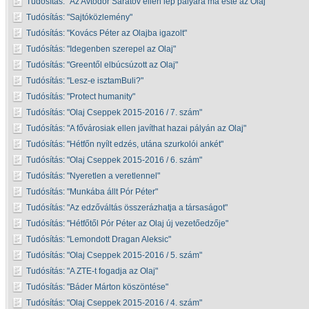
Tudósítás:
Az Avtodor Saratov ellen lép pályára ma este az Olaj
Tudósítás:
Sajtóközlemény
Tudósítás:
Kovács Péter az Olajba igazolt
Tudósítás:
Idegenben szerepel az Olaj
Tudósítás:
Greentől elbúcsúzott az Olaj
Tudósítás:
Lesz-e isztamBuli?
Tudósítás:
Protect humanity
Tudósítás:
Olaj Cseppek 2015-2016 / 7. szám
Tudósítás:
A fővárosiak ellen javíthat hazai pályán az Olaj
Tudósítás:
Hétfőn nyílt edzés, utána szurkolói ankét
Tudósítás:
Olaj Cseppek 2015-2016 / 6. szám
Tudósítás:
Nyeretlen a veretlennel
Tudósítás:
Munkába állt Pór Péter
Tudósítás:
Az edzőváltás összerázhatja a társaságot
Tudósítás:
Hétfőtől Pór Péter az Olaj új vezetőedzője
Tudósítás:
Lemondott Dragan Aleksic
Tudósítás:
Olaj Cseppek 2015-2016 / 5. szám
Tudósítás:
A ZTE-t fogadja az Olaj
Tudósítás:
Báder Márton köszöntése
Tudósítás:
Olaj Cseppek 2015-2016 / 4. szám