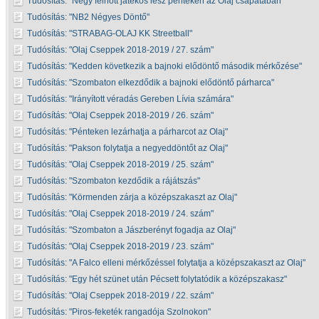
Tudósítás:
Négy felnőtt játékos lesz pénteken az Olaj csapatában
Tudósítás:
NB2 Négyes Döntő
Tudósítás:
STRABAG-OLAJ KK Streetball
Tudósítás:
Olaj Cseppek 2018-2019 / 27. szám
Tudósítás:
Kedden következik a bajnoki elődöntő második mérkőzése
Tudósítás:
Szombaton elkezdődik a bajnoki elődöntő párharca
Tudósítás:
Irányított véradás Gereben Lívia számára
Tudósítás:
Olaj Cseppek 2018-2019 / 26. szám
Tudósítás:
Pénteken lezárhatja a párharcot az Olaj
Tudósítás:
Pakson folytatja a negyeddöntőt az Olaj
Tudósítás:
Olaj Cseppek 2018-2019 / 25. szám
Tudósítás:
Szombaton kezdődik a rájátszás
Tudósítás:
Körmenden zárja a középszakaszt az Olaj
Tudósítás:
Olaj Cseppek 2018-2019 / 24. szám
Tudósítás:
Szombaton a Jászberényt fogadja az Olaj
Tudósítás:
Olaj Cseppek 2018-2019 / 23. szám
Tudósítás:
A Falco elleni mérkőzéssel folytatja a középszakaszt az Olaj
Tudósítás:
Egy hét szünet után Pécsett folytatódik a középszakasz
Tudósítás:
Olaj Cseppek 2018-2019 / 22. szám
Tudósítás:
Piros-feketék rangadója Szolnokon