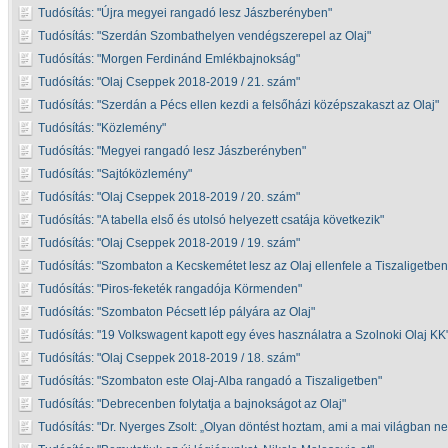
Tudósítás:
Újra megyei rangadó lesz Jászberényben
Tudósítás:
Szerdán Szombathelyen vendégszerepel az Olaj
Tudósítás:
Morgen Ferdinánd Emlékbajnokság
Tudósítás:
Olaj Cseppek 2018-2019 / 21. szám
Tudósítás:
Szerdán a Pécs ellen kezdi a felsőházi középszakaszt az Olaj
Tudósítás:
Közlemény
Tudósítás:
Megyei rangadó lesz Jászberényben
Tudósítás:
Sajtóközlemény
Tudósítás:
Olaj Cseppek 2018-2019 / 20. szám
Tudósítás:
A tabella első és utolsó helyezett csatája következik
Tudósítás:
Olaj Cseppek 2018-2019 / 19. szám
Tudósítás:
Szombaton a Kecskemétet lesz az Olaj ellenfele a Tiszaligetben
Tudósítás:
Piros-feketék rangadója Körmenden
Tudósítás:
Szombaton Pécsett lép pályára az Olaj
Tudósítás:
19 Volkswagent kapott egy éves használatra a Szolnoki Olaj KK
Tudósítás:
Olaj Cseppek 2018-2019 / 18. szám
Tudósítás:
Szombaton este Olaj-Alba rangadó a Tiszaligetben
Tudósítás:
Debrecenben folytatja a bajnokságot az Olaj
Tudósítás:
Dr. Nyerges Zsolt: „Olyan döntést hoztam, ami a mai világban n