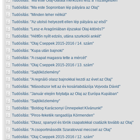
Tudósítás:
Ma este Olaj-Galata mérkőzés lesz a Tiszaligetben
Tudósítás:
Ma este Sopronban lép pályára az Olaj
Tudósítás:
Minden teher nélkül
Tudósítás:
Az utolsó helyezett ellen lép pályára az első
Tudósítás:
Lesz-e Aragóniában éjszakai Olaj-kitörés?
Tudósítás:
Hétfőn nyílt edzés, utána szurkolói ankét
Tudósítás:
Olaj Cseppek 2015-2016 / 14. szám
Tudósítás:
Kupa után bajnoki
Tudósítás:
A csapat magasra tette a mércét
Tudósítás:
Olaj Cseppek 2015-2016 / 13. szám
Tudósítás:
Sajtóközlemény
Tudósítás:
A regnáló olasz bajnokkal kezdi az évet az Olaj
Tudósítás:
Másodszor lett az év kosárlabdázója Vojvoda Dávid
Tudósítás:
Január elején folytatja az Olaj az Európa Kupában
Tudósítás:
Sajtóközlemény
Tudósítás:
Boldog Karácsonyi Ünnepeket Kívánunk!
Tudósítás:
Piros-feketék rangadója Körmenden
Tudósítás:
Olasz, spanyol és török csapatokkal csatázik tovább az Olaj
Tudósítás:
A csoportmásodik Szaratovval meccsel az Olaj
Tudósítás:
Olaj Cseppek 2015-2016 / 12. szám