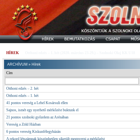
HÍREK
Otthoni edzés – 1. hét (2020. március 23-29.) – Szolnoki Olaj KK U18
ARCHÍVUM
»
Hírek
Cím
Otthoni edzés – 2. hét
Otthoni edzés – 1. hét
41 pontos vereség a Lehel Kosársuli ellen
Sajnos, ismét egy nyerhető mérkőzést buktunk el
21 pontos szolnoki győzelem az Arénában
Vereség a Zöld Házban
6 pontos vereség Kiskunfélegyházán
A rekord létszámnak köszönhetően sikerült megnyerni a mérkőzést