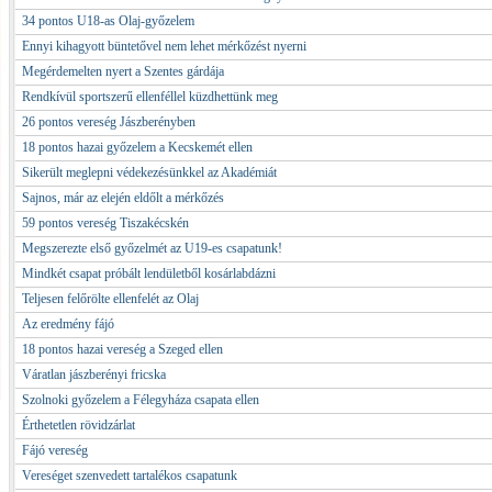
34 pontos U18-as Olaj-győzelem
Ennyi kihagyott büntetővel nem lehet mérkőzést nyerni
Megérdemelten nyert a Szentes gárdája
Rendkívül sportszerű ellenféllel küzdhettünk meg
26 pontos vereség Jászberényben
18 pontos hazai győzelem a Kecskemét ellen
Sikerült meglepni védekezésünkkel az Akadémiát
Sajnos, már az elején eldőlt a mérkőzés
59 pontos vereség Tiszakécskén
Megszerezte első győzelmét az U19-es csapatunk!
Mindkét csapat próbált lendületből kosárlabdázni
Teljesen felőrölte ellenfelét az Olaj
Az eredmény fájó
18 pontos hazai vereség a Szeged ellen
Váratlan jászberényi fricska
Szolnoki győzelem a Félegyháza csapata ellen
Érthetetlen rövidzárlat
Fájó vereség
Vereséget szenvedett tartalékos csapatunk