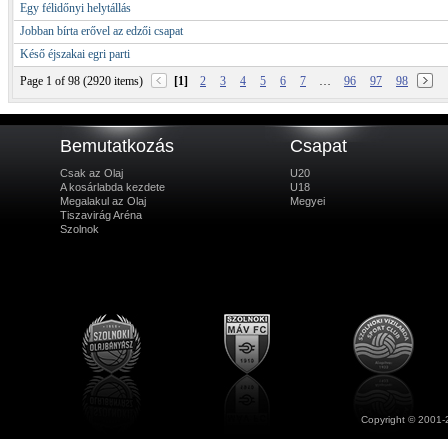
Egy félidőnyi helytállás
Jobban bírta erővel az edzői csapat
Késő éjszakai egri parti
Page 1 of 98 (2920 items)
[1]
2
3
4
5
6
7
…
96
97
98
Bemutatkozás
Csapat
Csak az Olaj
U20
A kosárlabda kezdete
U18
Megalakul az Olaj
Megyei
Tiszavirág Aréna
Szolnok
Copyright © 2001-2