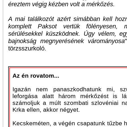
éreztem végig kézben volt a mérkőzés.
A mai találkozót azért simábban kell h
komplett Paksot vertük fölényesen, 
sérülésekkel küszködnek. Úgy vélem, eg
bajnokság megnyerésének várományosa
törzsszurkoló.
Az én rovatom...
Igazán nem panaszkodhatunk mi, szu
leforgása alatt három mérkőzést is l
számoljuk a múlt szombati szlovéniai na
Krka ellen, akkor négyet.
Kecskeméten, a végén csapatunk tűzbe ho