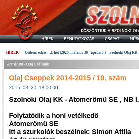
HÍREK
Otthoni edzés – 2. hét (2020. március 30 - április 5.) – Szolnoki Olaj KK
Archívum - Olaj Cseppek
Olaj Cseppek 2014-2015 / 19. szám
2015. 03. 20. 18:00:00
Szolnoki Olaj KK - Atomerőmű SE , NB I
Folytatódik a honi vetélkedő
Atomerőmű SE
Itt a szurkolók beszélnek: Simon Attila