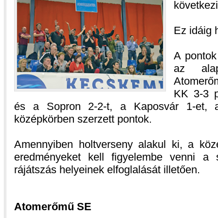
következi
Ez idáig 
A pontok
az ala
Atomerő
KK 3-3 p
és a Sopron 2-2-t, a Kaposvár 1-et,
középkörben szerzett pontok.
Amennyiben holtverseny alakul ki, a kö
eredményeket kell figyelembe venni a s
rájátszás helyeinek elfoglalását illetően.
Atomerőmű SE