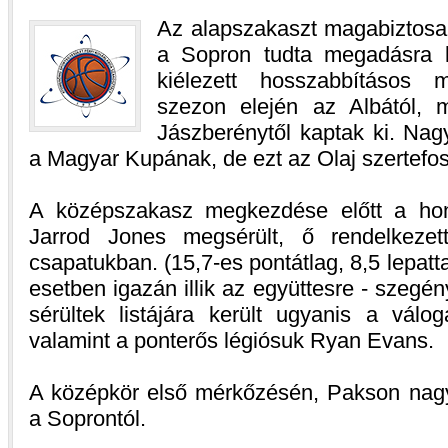
Az alapszakaszt magabiztosa
a Sopron tudta megadásra k
kiélezett hosszabbításos
szezon elején az Albától,
Jászberénytől kaptak ki. Nag
a Magyar Kupának, de ezt az Olaj szertefos
A középszakasz megkezdése előtt a hono
Jarrod Jones megsérült, ő rendelkezet
csapatukban. (15,7-es pontátlag, 8,5 lepat
esetben igazán illik az együttesre - szegén
sérültek listájára került ugyanis a válo
valamint a ponterős légiósuk Ryan Evans.
A középkör első mérkőzésén, Pakson nag
a Soprontól.