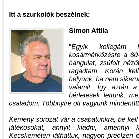
Itt a szurkolók beszélnek:
Simon Attila
Egyik kollégám i
kosármérkőzésre a 80
hangulat, zsúfolt nézőt
ragadtam. Korán kell
helyünk, ha nem sikerült
valamit. Így aztán a
bérletesek lettünk, m
családom. Többnyire ott vagyunk mindenütt
Kemény sorozat vár a csapatunkra, be kell o
játékosokat, annyit kiadni, amennyi
Kecskeméten láthattuk, nagyon precízen é