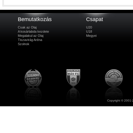
Bemutatkozás
Csapat
Csak az Olaj
U20
A kosárlabda kezdete
U18
Megalakul az Olaj
Megyei
Tiszavirág Aréna
Szolnok
Copyright © 2001-2