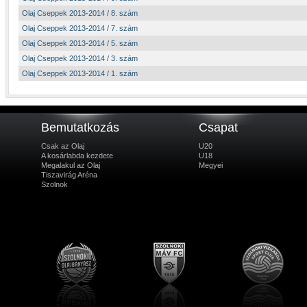
Olaj Cseppek 2013-2014 / 8. szám
Olaj Cseppek 2013-2014 / 7. szám
Olaj Cseppek 2013-2014 / 5. szám
Olaj Cseppek 2013-2014 / 3. szám
Olaj Cseppek 2013-2014 / 1. szám
Bemutatkozás
Csapat
Csak az Olaj
U20
A kosárlabda kezdete
U18
Megalakul az Olaj
Megyei
Tiszavirág Aréna
Szolnok