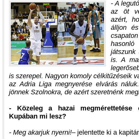
- A legut
az öt ve
azért, h
álljon é
csapaton 
hasonló 
játszunk
is. A ma
legerőse
is szerepel. Nagyon komoly célkitűzéseik 
az Adria Liga megnyerése elvárás náluk.
jönnek Szolnokra, de azért szeretnénk meg
- Közeleg a hazai megmérettetése 
Kupában mi lesz?
- Meg akarjuk nyerni!
– jelentette ki a kapitá