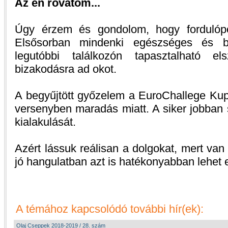
Az én rovatom...
Úgy érzem és gondolom, hogy fordulópo
Elsősorban mindenki egészséges és b
legutóbbi találkozón tapasztalható els
bizakodásra ad okot.
A begyűjtött győzelem a EuroChallege Kup
versenyben maradás miatt. A siker jobban 
kialakulását.
Azért lássuk reálisan a dolgokat, mert van
jó hangulatban azt is hatékonyabban lehet 
A témához kapcsolódó további hír(ek):
Olaj Cseppek 2018-2019 / 28. szám