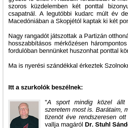
szoros küzdelemben két ponttal bizonyu
csapatnál. A legutóbbi kudarc múlt év d
Macedóniában a Skopjétól kaptak ki két pon
Nagy rangadót játszottak a Partizán otthon
hosszabbításos mérkőzésen hárompontos 
fordulóban bennünket huszonhat ponttal kö
Ma is nyerési szándékkal érkeztek Szolnok
Itt a szurkolók beszélnek:
A sport mindig közel áll
szeretem most is. Barátaim, 
tizenöt éve rendszeresen ot
vallja magáról
Dr. Stuhl Sánd