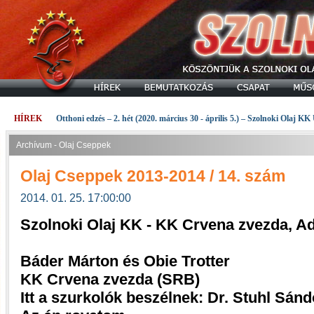
HÍREK
Otthoni edzés – 2. hét (2020. március 30 - április 5.) – Szolnoki Olaj KK
Archívum - Olaj Cseppek
Olaj Cseppek 2013-2014 / 14. szám
2014. 01. 25. 17:00:00
Szolnoki Olaj KK - KK Crvena zvezda, A
Báder Márton és Obie Trotter
KK Crvena zvezda (SRB)
Itt a szurkolók beszélnek: Dr. Stuhl Sánd