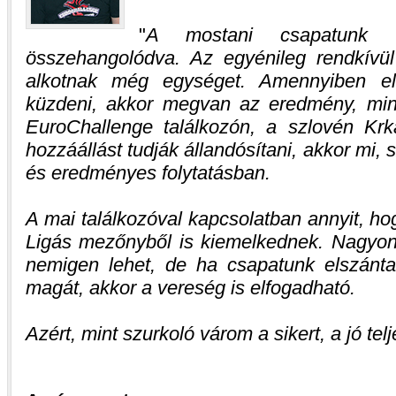
A mostani csapatunk 
összehangolódva. Az egyénileg rendkívül
alkotnak még egységet. Amennyiben el
küzdeni, akkor megvan az eredmény, mint
EuroChallenge találkozón, a szlovén Kr
hozzáállást tudják állandósítani, akkor mi,
és eredményes folytatásban.
A mai találkozóval kapcsolatban annyit, h
Ligás mezőnyből is kiemelkednek. Nagyon 
nemigen lehet, de ha csapatunk elszánta
magát, akkor a vereség is elfogadható.
Azért, mint szurkoló várom a sikert, a jó tel