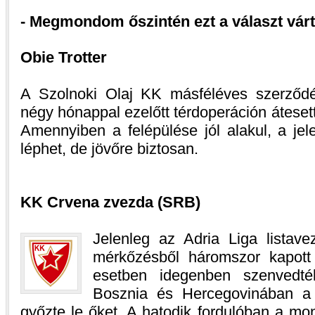
- Megmondom őszintén ezt a választ vár
Obie Trotter
A Szolnoki Olaj KK másféléves szerződést
négy hónappal ezelőtt térdoperáción átesett
Amennyiben a felépülése jól alakul, a jel
léphet, de jövőre biztosan.
KK Crvena zvezda (SRB)
Jelenleg az Adria Liga listavez
mérkőzésből háromszor kapott
esetben idegenben szenvedté
Bosznia és Hercegovinában a 
győzte le őket. A hatodik fordulóban a mo