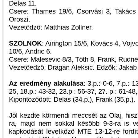
Delas 11.
Csere: Thames 19/6, Csorvási 3, Takács 3
Oroszi.
Vezetődző: Matthias Zollner.
SZOLNOK
: Airington 15/6, Kovács 4, Voj
10/6, Andric 6.
Csere: Malesevic 8/3, Tóth 8, Frank, Rudne
Vezetőedző: Dragan Aleksic. Edzők: Jakab
Az eredmény alakulása
: 3.p.: 0-6, 7.p.: 
25, 18.p.: 43-32, 23.p.: 56-37, 27. p.: 61-48,
Kipontozódott: Delas (34.p.), Frank (35.p.).
Jól kezdte körmendi meccsét az Olaj, his
ra, majd nem sokkal később 9-3-ra is ve
kapkodását levetkőző MTE 13-12-re fordíto