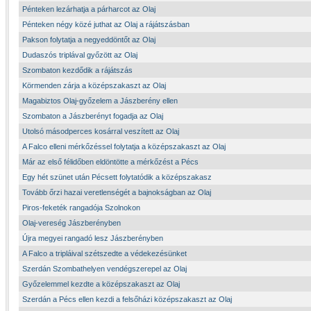
Pénteken lezárhatja a párharcot az Olaj
Pénteken négy közé juthat az Olaj a rájátszásban
Pakson folytatja a negyeddöntőt az Olaj
Dudaszós triplával győzött az Olaj
Szombaton kezdődik a rájátszás
Körmenden zárja a középszakaszt az Olaj
Magabiztos Olaj-győzelem a Jászberény ellen
Szombaton a Jászberényt fogadja az Olaj
Utolsó másodperces kosárral veszített az Olaj
A Falco elleni mérkőzéssel folytatja a középszakaszt az Olaj
Már az első félidőben eldöntötte a mérkőzést a Pécs
Egy hét szünet után Pécsett folytatódik a középszakasz
Tovább őrzi hazai veretlenségét a bajnokságban az Olaj
Piros-feketék rangadója Szolnokon
Olaj-vereség Jászberényben
Újra megyei rangadó lesz Jászberényben
A Falco a tripláival szétszedte a védekezésünket
Szerdán Szombathelyen vendégszerepel az Olaj
Győzelemmel kezdte a középszakaszt az Olaj
Szerdán a Pécs ellen kezdi a felsőházi középszakaszt az Olaj