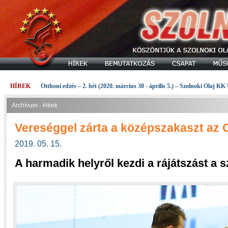
HÍREK
Otthoni edzés – 2. hét (2020. március 30 - április 5.) – Szolnoki Olaj KK
Archívum - Hírek
Vereséggel zárta a középszakaszt az O
2019. 05. 15.
A harmadik helyről kezdi a rájátszást a 