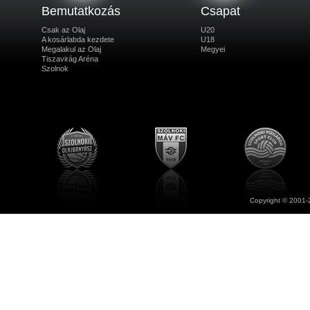
Bemutatkozás
Csapat
Csak az Olaj
U20
A kosárlabda kezdete
U18
Megalakul az Olaj
Megyei
Tiszavirág Aréna
Szolnok
Copyright © 2001-2