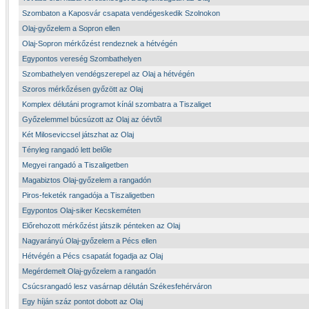
Szombaton a Kaposvár csapata vendégeskedik Szolnokon
Olaj-győzelem a Sopron ellen
Olaj-Sopron mérkőzést rendeznek a hétvégén
Egypontos vereség Szombathelyen
Szombathelyen vendégszerepel az Olaj a hétvégén
Szoros mérkőzésen győzött az Olaj
Komplex délutáni programot kínál szombatra a Tiszaliget
Győzelemmel búcsúzott az Olaj az óévtől
Két Miloseviccsel játszhat az Olaj
Tényleg rangadó lett belőle
Megyei rangadó a Tiszaligetben
Magabiztos Olaj-győzelem a rangadón
Piros-feketék rangadója a Tiszaligetben
Egypontos Olaj-siker Kecskeméten
Előrehozott mérkőzést játszik pénteken az Olaj
Nagyarányú Olaj-győzelem a Pécs ellen
Hétvégén a Pécs csapatát fogadja az Olaj
Megérdemelt Olaj-győzelem a rangadón
Csúcsrangadó lesz vasárnap délután Székesfehérváron
Egy híján száz pontot dobott az Olaj