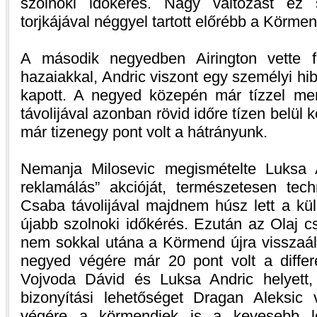
szolnoki időkérés. Nagy változást ez 
torjkájával néggyel tartott előrébb a Körmen
A második negyedben Airington vette fe
hazaiakkal, Andric viszont egy személyi hib
kapott. A negyed közepén már tízzel me
távolijával azonban rövid időre tízen belül
már tizenegy pont volt a hátrányunk.
Nemanja Milosevic megismételte Luksa An
reklamálás” akcióját, természetesen tech
Csaba távolijával majdnem húsz lett a kül
újabb szolnoki időkérés. Ezután az Olaj c
nem sokkal utána a Körmend újra visszaáll
negyed végére már 20 pont volt a differ
Vojvoda Dávid és Luksa Andric helyett, 
bizonyítási lehetőséget Dragan Aleksic
végére a körmendiek is a kevesebb leh