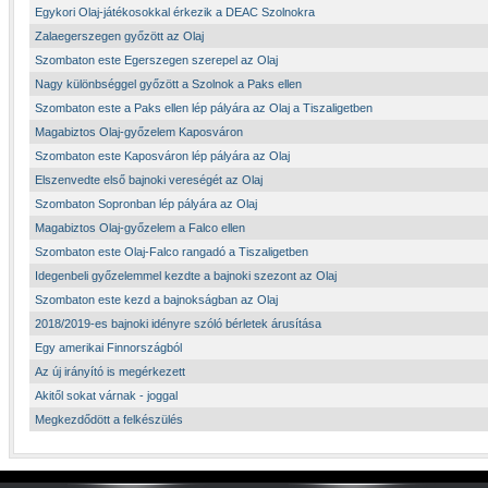
Egykori Olaj-játékosokkal érkezik a DEAC Szolnokra
Zalaegerszegen győzött az Olaj
Szombaton este Egerszegen szerepel az Olaj
Nagy különbséggel győzött a Szolnok a Paks ellen
Szombaton este a Paks ellen lép pályára az Olaj a Tiszaligetben
Magabiztos Olaj-győzelem Kaposváron
Szombaton este Kaposváron lép pályára az Olaj
Elszenvedte első bajnoki vereségét az Olaj
Szombaton Sopronban lép pályára az Olaj
Magabiztos Olaj-győzelem a Falco ellen
Szombaton este Olaj-Falco rangadó a Tiszaligetben
Idegenbeli győzelemmel kezdte a bajnoki szezont az Olaj
Szombaton este kezd a bajnokságban az Olaj
2018/2019-es bajnoki idényre szóló bérletek árusítása
Egy amerikai Finnországból
Az új irányító is megérkezett
Akitől sokat várnak - joggal
Megkezdődött a felkészülés