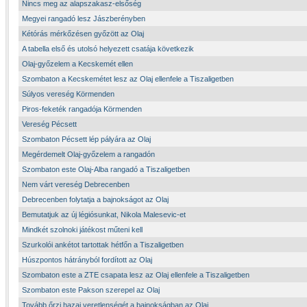
Nincs meg az alapszakasz-elsőség
Megyei rangadó lesz Jászberényben
Kétórás mérkőzésen győzött az Olaj
A tabella első és utolsó helyezett csatája következik
Olaj-győzelem a Kecskemét ellen
Szombaton a Kecskemétet lesz az Olaj ellenfele a Tiszaligetben
Súlyos vereség Körmenden
Piros-feketék rangadója Körmenden
Vereség Pécsett
Szombaton Pécsett lép pályára az Olaj
Megérdemelt Olaj-győzelem a rangadón
Szombaton este Olaj-Alba rangadó a Tiszaligetben
Nem várt vereség Debrecenben
Debrecenben folytatja a bajnokságot az Olaj
Bemutatjuk az új légiósunkat, Nikola Malesevic-et
Mindkét szolnoki játékost műteni kell
Szurkolói ankétot tartottak hétfőn a Tiszaligetben
Húszpontos hátrányból fordított az Olaj
Szombaton este a ZTE csapata lesz az Olaj ellenfele a Tiszaligetben
Szombaton este Pakson szerepel az Olaj
Tovább őrzi hazai veretlenségét a bajnokságban az Olaj