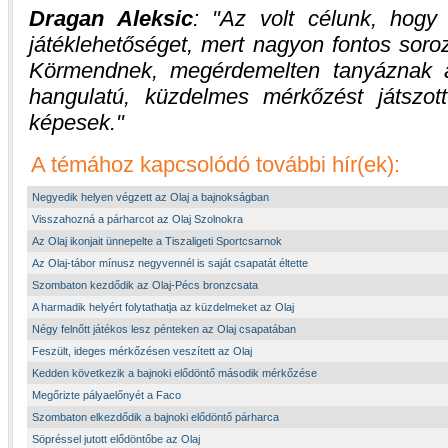
Dragan Aleksic
:
Az volt célunk, hogy 
játéklehetőséget, mert nagyon fontos soroza
Körmendnek, megérdemelten tanyáznak a
hangulatú, küzdelmes mérkőzést játszot
képesek.
A témához kapcsolódó további hír(ek):
Negyedik helyen végzett az Olaj a bajnokságban
Visszahozná a párharcot az Olaj Szolnokra
Az Olaj ikonjait ünnepelte a Tiszaligeti Sportcsarnok
Az Olaj-tábor mínusz negyvennél is saját csapatát éltette
Szombaton kezdődik az Olaj-Pécs bronzcsata
A harmadik helyért folytathatja az küzdelmeket az Olaj
Négy felnőtt játékos lesz pénteken az Olaj csapatában
Feszült, ideges mérkőzésen veszített az Olaj
Kedden következik a bajnoki elődöntő második mérkőzése
Megőrizte pályaelőnyét a Faco
Szombaton elkezdődik a bajnoki elődöntő párharca
Söpréssel jutott elődöntőbe az Olaj