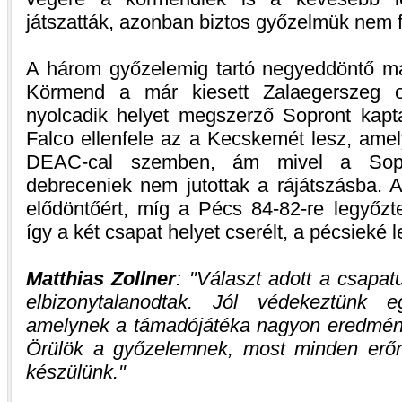
játszatták, azonban biztos győzelmük nem f
A három győzelemig tartó negyeddöntő m
Körmend a már kiesett Zalaegerszeg o
nyolcadik helyet megszerző Sopront kap
Falco ellenfele az a Kecskemét lesz, amel
DEAC-cal szemben, ám mivel a Sopro
debreceniek nem jutottak a rájátszásba. A
elődöntőért, míg a Pécs 84-82-re legyőzt
így a két csapat helyet cserélt, a pécsieké 
Matthias Zollner
:
Választ adott a csapat
elbizonytalanodtak. Jól védekeztünk e
amelynek a támadójátéka nagyon eredmény
Örülök a győzelemnek, most minden erőn
készülünk.