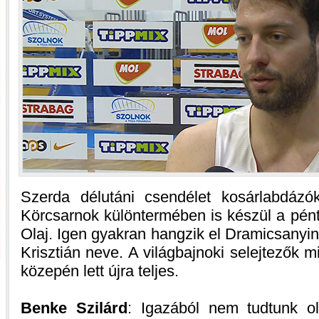
Szerda délutáni csendélet kosárlabdázó
Körcsarnok különtermében is készül a pén
Olaj. Igen gyakran hangzik el Dramicsanyi
Krisztián neve. A világbajnoki selejtezők m
közepén lett újra teljes.
Benke Szilárd
: Igazából nem tudtunk o