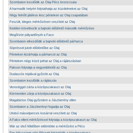
Szombaton kezdődik az Olaj-Pécs bronzcsata
A harmadik helyért folytathatja az küzdelmeket az Olaj
Négy felnőtt játékos lesz pénteken az Olaj csapatában
Feszült, ideges mérkőzésen veszített az Olaj
Kedden következik a bajnoki elődöntő második mérkőzése
Megőrizte pályaelőnyét a Faco
Szombaton elkezdődik a bajnoki elődöntő párharca
Söpréssel jutott elődöntőbe az Olaj
Pénteken lezárhatja a párharcot az Olaj
Pénteken négy közé juthat az Olaj a rájátszásban
Pakson folytatja a negyeddöntőt az Olaj
Dudaszós triplával győzött az Olaj
Szombaton kezdődik a rájátszás
Vereséggel zárta a középszakaszt az Olaj
Körmenden zárja a középszakaszt az Olaj
Magabiztos Olaj-győzelem a Jászberény ellen
Szombaton a Jászberényt fogadja az Olaj
Utolsó másodperces kosárral veszített az Olaj
A Falco elleni mérkőzéssel folytatja a középszakaszt az Olaj
Már az első félidőben eldöntötte a mérkőzést a Pécs
Egy hét szünet után Pécsett folytatódik a középszakasz