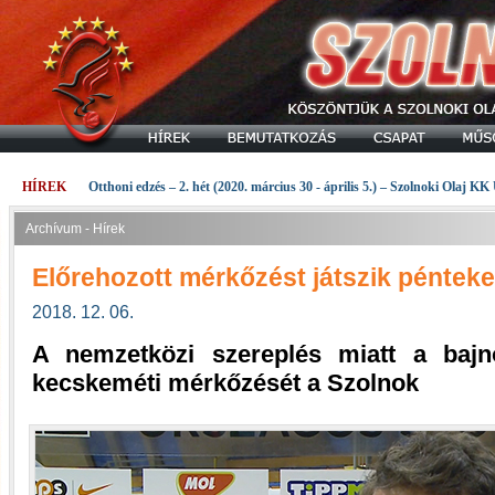
HÍREK
Otthoni edzés – 2. hét (2020. március 30 - április 5.) – Szolnoki Olaj KK
Archívum - Hírek
Előrehozott mérkőzést játszik pénteke
2018. 12. 06.
A nemzetközi szereplés miatt a bajn
kecskeméti mérkőzését a Szolnok