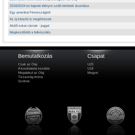
2018/2019-es bajnoki idényre szóló bérletek árusítása
Egy amerikai Finnországból
Az új irányító is megérkezett
Akitől sokat várnak - joggal
Megkezdődött a felkészülés
Bemutatkozás
Csapat
Csak az Olaj
U20
A kosárlabda kezdete
U18
Megalakul az Olaj
Megyei
Tiszavirág Aréna
Szolnok