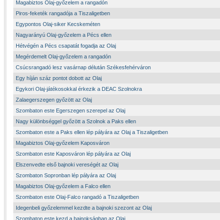
Magabiztos Olaj-győzelem a rangadón
Piros-feketék rangadója a Tiszaligetben
Egypontos Olaj-siker Kecskeméten
Nagyarányú Olaj-győzelem a Pécs ellen
Hétvégén a Pécs csapatát fogadja az Olaj
Megérdemelt Olaj-győzelem a rangadón
Csúcsrangadó lesz vasárnap délután Székesfehérváron
Egy híján száz pontot dobott az Olaj
Egykori Olaj-játékosokkal érkezik a DEAC Szolnokra
Zalaegerszegen győzött az Olaj
Szombaton este Egerszegen szerepel az Olaj
Nagy különbséggel győzött a Szolnok a Paks ellen
Szombaton este a Paks ellen lép pályára az Olaj a Tiszaligetben
Magabiztos Olaj-győzelem Kaposváron
Szombaton este Kaposváron lép pályára az Olaj
Elszenvedte első bajnoki vereségét az Olaj
Szombaton Sopronban lép pályára az Olaj
Magabiztos Olaj-győzelem a Falco ellen
Szombaton este Olaj-Falco rangadó a Tiszaligetben
Idegenbeli győzelemmel kezdte a bajnoki szezont az Olaj
Szombaton este kezd a bajnokságban az Olaj