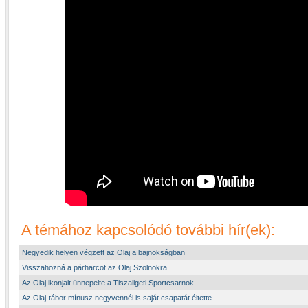
A témához kapcsolódó további hír(ek):
Negyedik helyen végzett az Olaj a bajnokságban
Visszahozná a párharcot az Olaj Szolnokra
Az Olaj ikonjait ünnepelte a Tiszaligeti Sportcsarnok
Az Olaj-tábor mínusz negyvennél is saját csapatát éltette