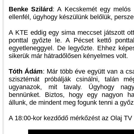
Benke Szilárd
: A Kecskemét egy melós c
ellenfél, úgyhogy készülünk belőlük, pers
A KTE eddig egy sima meccset játszott ot
ponttal győzte le. A Pécset kettő pontt
egyetleneggyel. De legyőzte. Ehhez képes
sikerük már hátradőlősen kényelmes volt.
Tóth Ádám
: Már több éve együtt van a cs
szisztémát próbálják csinálni, talán m
ugyanazok, mit tavaly. Úgyhogy nag
bennünket. Biztos, hogy egy nagyon ha
állunk, de mindent meg fogunk tenni a győ
A 18:00-kor kezdődő mérkőzést az Olaj TV é