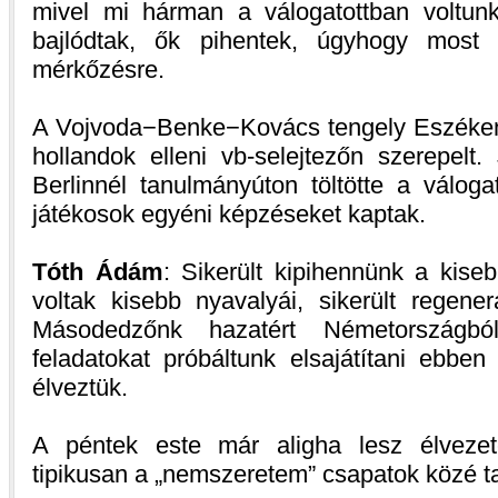
mivel mi hárman a válogatottban voltunk
bajlódtak, ők pihentek, úgyhogy most 
mérkőzésre.
A Vojvoda−Benke−Kovács tengely Eszéken
hollandok elleni vb-selejtezőn szerepel
Berlinnél tanulmányúton töltötte a váloga
játékosok egyéni képzéseket kaptak.
Tóth Ádám
: Sikerült kipihennünk a kise
voltak kisebb nyavalyái, sikerült regene
Másodedzőnk hazatért Németországból
feladatokat próbáltunk elsajátítani ebb
élveztük.
A péntek este már aligha lesz élveze
tipikusan a „nemszeretem” csapatok közé ta