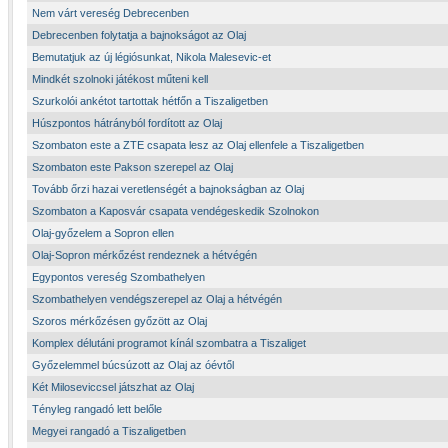
Nem várt vereség Debrecenben
Debrecenben folytatja a bajnokságot az Olaj
Bemutatjuk az új légiósunkat, Nikola Malesevic-et
Mindkét szolnoki játékost műteni kell
Szurkolói ankétot tartottak hétfőn a Tiszaligetben
Húszpontos hátrányból fordított az Olaj
Szombaton este a ZTE csapata lesz az Olaj ellenfele a Tiszaligetben
Szombaton este Pakson szerepel az Olaj
Tovább őrzi hazai veretlenségét a bajnokságban az Olaj
Szombaton a Kaposvár csapata vendégeskedik Szolnokon
Olaj-győzelem a Sopron ellen
Olaj-Sopron mérkőzést rendeznek a hétvégén
Egypontos vereség Szombathelyen
Szombathelyen vendégszerepel az Olaj a hétvégén
Szoros mérkőzésen győzött az Olaj
Komplex délutáni programot kínál szombatra a Tiszaliget
Győzelemmel búcsúzott az Olaj az óévtől
Két Miloseviccsel játszhat az Olaj
Tényleg rangadó lett belőle
Megyei rangadó a Tiszaligetben