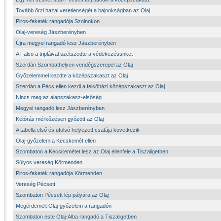
Tovább őrzi hazai veretlenségét a bajnokságban az Olaj
Piros-feketék rangadója Szolnokon
Olaj-vereség Jászberényben
Újra megyei rangadó lesz Jászberényben
A Falco a tripláival szétszedte a védekezésünket
Szerdán Szombathelyen vendégszerepel az Olaj
Győzelemmel kezdte a középszakaszt az Olaj
Szerdán a Pécs ellen kezdi a felsőházi középszakaszt az Olaj
Nincs meg az alapszakasz-elsőség
Megyei rangadó lesz Jászberényben
Kétórás mérkőzésen győzött az Olaj
A tabella első és utolsó helyezett csatája következik
Olaj-győzelem a Kecskemét ellen
Szombaton a Kecskemétet lesz az Olaj ellenfele a Tiszaligetben
Súlyos vereség Körmenden
Piros-feketék rangadója Körmenden
Vereség Pécsett
Szombaton Pécsett lép pályára az Olaj
Megérdemelt Olaj-győzelem a rangadón
Szombaton este Olaj-Alba rangadó a Tiszaligetben