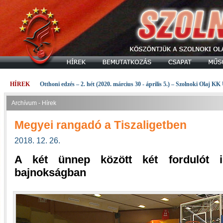
HÍREK
Otthoni edzés – 2. hét (2020. március 30 - április 5.) – Szolnoki Olaj KK
Archívum - Hírek
Megyei rangadó a Tiszaligetben
2018. 12. 26.
A két ünnep között két fordulót 
bajnokságban