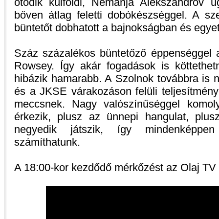
ötödik külföldi, Nemanja Alekszandrov u
bőven átlag feletti dobókészséggel. A 
büntetőt dobhatott a bajnokságban és egyet
Száz százalékos büntetőző éppenséggel 
Rowsey. Így akár fogadások is köttethetn
hibázik hamarabb. A Szolnok továbbra is né
és a JKSE várakozáson felüli teljesítmény
meccsnek. Nagy valószínűséggel komoly
érkezik, plusz az ünnepi hangulat, plu
negyedik játszik, így mindenképpe
számíthatunk.
A 18:00-kor kezdődő mérkőzést az Olaj TV é