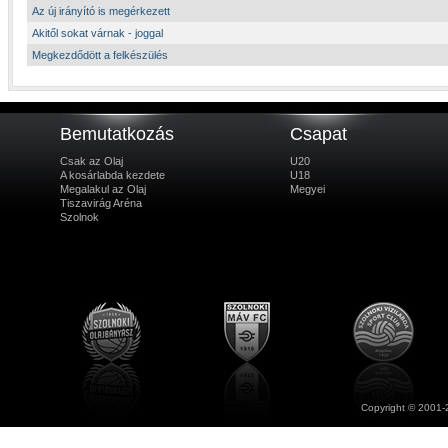
Az új irányító is megérkezett
Akitől sokat várnak - joggal
Megkezdődött a felkészülés
Bemutatkozás
Csapat
Csak az Olaj
U20
A kosárlabda kezdete
U18
Megalakul az Olaj
Megyei
Tiszavirág Aréna
Szolnok
Copyright © 2001-2