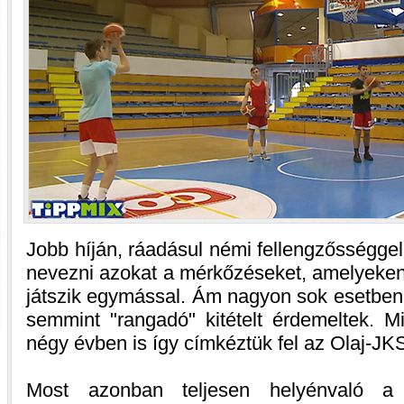
Jobb híján, ráadásul némi fellengzősségg
nevezni azokat a mérkőzéseket, amelyeken 
játszik egymással. Ám nagyon sok esetben
semmint "rangadó" kitételt érdemeltek. M
négy évben is így címkéztük fel az Olaj-J
Most azonban teljesen helyénvaló a