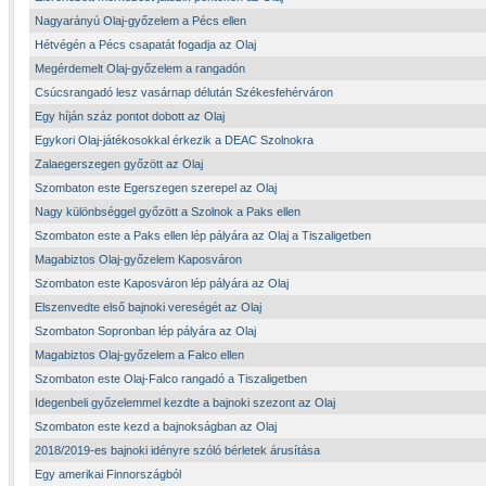
Nagyarányú Olaj-győzelem a Pécs ellen
Hétvégén a Pécs csapatát fogadja az Olaj
Megérdemelt Olaj-győzelem a rangadón
Csúcsrangadó lesz vasárnap délután Székesfehérváron
Egy híján száz pontot dobott az Olaj
Egykori Olaj-játékosokkal érkezik a DEAC Szolnokra
Zalaegerszegen győzött az Olaj
Szombaton este Egerszegen szerepel az Olaj
Nagy különbséggel győzött a Szolnok a Paks ellen
Szombaton este a Paks ellen lép pályára az Olaj a Tiszaligetben
Magabiztos Olaj-győzelem Kaposváron
Szombaton este Kaposváron lép pályára az Olaj
Elszenvedte első bajnoki vereségét az Olaj
Szombaton Sopronban lép pályára az Olaj
Magabiztos Olaj-győzelem a Falco ellen
Szombaton este Olaj-Falco rangadó a Tiszaligetben
Idegenbeli győzelemmel kezdte a bajnoki szezont az Olaj
Szombaton este kezd a bajnokságban az Olaj
2018/2019-es bajnoki idényre szóló bérletek árusítása
Egy amerikai Finnországból