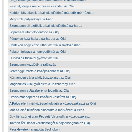
Feszült, ideges mérkőzésen veszített az Olaj
Kedden következik a bajnoki elődöntő második mérkőzése
Megőrizte pályaelőnyét a Faco
Szombaton elkezdődik a bajnoki elődöntő párharca
Söpréssel jutott elődöntőbe az Olaj
Pénteken lezárhatja a párharcot az Olaj
Pénteken négy közé juthat az Olaj a rájátszásban
Pakson folytatja a negyeddöntőt az Olaj
Dudaszós triplával győzött az Olaj
Szombaton kezdődik a rájátszás
Vereséggel zárta a középszakaszt az Olaj
Körmenden zárja a középszakaszt az Olaj
Magabiztos Olaj-győzelem a Jászberény ellen
Szombaton a Jászberényt fogadja az Olaj
Utolsó másodperces kosárral veszített az Olaj
A Falco elleni mérkőzéssel folytatja a középszakaszt az Olaj
Már az első félidőben eldöntötte a mérkőzést a Pécs
Egy hét szünet után Pécsett folytatódik a középszakasz
Tovább őrzi hazai veretlenségét a bajnokságban az Olaj
Piros-feketék rangadója Szolnokon