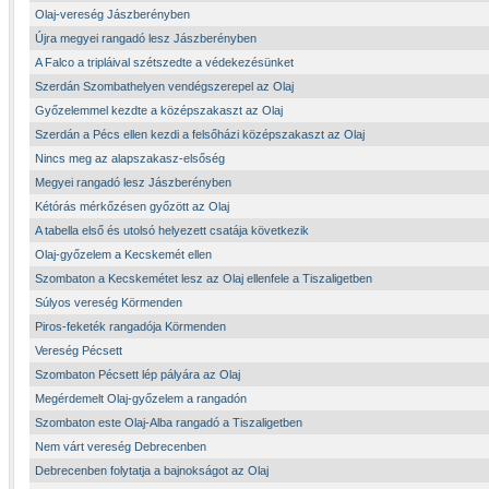
Olaj-vereség Jászberényben
Újra megyei rangadó lesz Jászberényben
A Falco a tripláival szétszedte a védekezésünket
Szerdán Szombathelyen vendégszerepel az Olaj
Győzelemmel kezdte a középszakaszt az Olaj
Szerdán a Pécs ellen kezdi a felsőházi középszakaszt az Olaj
Nincs meg az alapszakasz-elsőség
Megyei rangadó lesz Jászberényben
Kétórás mérkőzésen győzött az Olaj
A tabella első és utolsó helyezett csatája következik
Olaj-győzelem a Kecskemét ellen
Szombaton a Kecskemétet lesz az Olaj ellenfele a Tiszaligetben
Súlyos vereség Körmenden
Piros-feketék rangadója Körmenden
Vereség Pécsett
Szombaton Pécsett lép pályára az Olaj
Megérdemelt Olaj-győzelem a rangadón
Szombaton este Olaj-Alba rangadó a Tiszaligetben
Nem várt vereség Debrecenben
Debrecenben folytatja a bajnokságot az Olaj