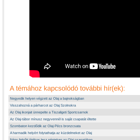
A témához kapcsolódó további hír(ek):
Negyedik helyen végzett az Olaj a bajnokságban
Visszahozná a párharcot az Olaj Szolnokra
Az Olaj ikonjait ünnepelte a Tiszaligeti Sportcsarnok
Az Olaj-tábor mínusz negyvennél is saját csapatát éltette
Szombaton kezdődik az Olaj-Pécs bronzcsata
A harmadik helyért folytathatja az küzdelmeket az Olaj
Négy felnőtt játékos lesz pénteken az Olaj csapatában