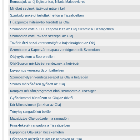
Bemutatjuk az új légiósunkat, Nikola Malesevic-et
Mindkét szolnoki játékost műteni kell
Szurkolói ankétot tartottak hétfőn a Tiszaligetben
Húszpontos hátrányból fordított az Olaj
Szombaton este a ZTE csapata lesz az Olaj ellenfele a Tiszaligetben
Szombaton este Pakson szerepel az Olaj
Tovább őrzi hazai veretlenségét a bajnokságban az Olaj
Szombaton a Kaposvár csapata vendégeskedik Szolnokon
Olaj-győzelem a Sopron ellen
Olaj-Sopron mérkőzést rendeznek a hétvégén
Egypontos vereség Szombathelyen
Szombathelyen vendégszerepel az Olaj a hétvégén
Szoros mérkőzésen győzött az Olaj
Komplex délutáni programot kínál szombatra a Tiszaliget
Győzelemmel búcsúzott az Olaj az óévtől
Két Miloseviccsel játszhat az Olaj
Tényleg rangadó lett belőle
Magabiztos Olaj-győzelem a rangadón
Piros-feketék rangadója a Tiszaligetben
Egypontos Olaj-siker Kecskeméten
Előrehozott mérkőzést játszik pénteken az Olaj