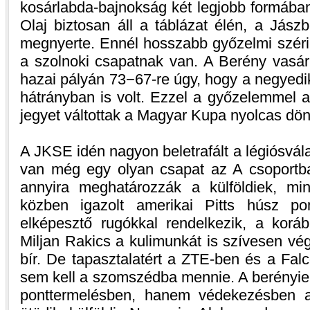
kosárlabda-bajnokság két legjobb formában
Olaj biztosan áll a táblázat élén, a Jász
megnyerte. Ennél hosszabb győzelmi széri
a szolnoki csapatnak van. A Berény vasár
hazai pályán 73−67-re úgy, hogy a negyedi
hátrányban is volt. Ezzel a győzelemmel a
jegyet váltottak a Magyar Kupa nyolcas dön
A JKSE idén nagyon beletrafált a légiósvá
van még egy olyan csapat az A csoportba
annyira meghatározzák a külföldiek, mi
közben igazolt amerikai Pitts húsz pon
elképesztő rugókkal rendelkezik, a korá
Miljan Rakics a kulimunkát is szívesen vég
bír. De tapasztalatért a ZTE-ben és a Fal
sem kell a szomszédba mennie. A berényie
ponttermelésben, hanem védekezésben a