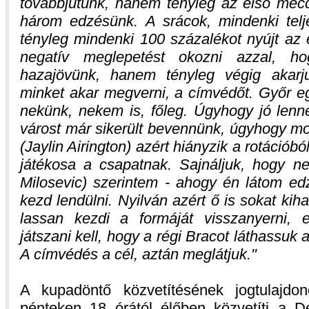
továbbjutunk, hanem tényleg az első mecc
három edzésünk. A srácok, mindenki tel
tényleg mindenki 100 százalékot nyújt az
negatív meglepetést okozni azzal, 
hazajövünk, hanem tényleg végig akarju
minket akar megverni, a címvédőt. Győr eg
nekünk, nekem is, főleg. Úgyhogy jó lenn
várost már sikerült bevennünk, úgyhogy mo
(Jaylin Airington) azért hiányzik a rotációbó
játékosa a csapatnak. Sajnáljuk, hogy ne
Milosevic) szerintem - ahogy én látom ed
kezd lendülni. Nyilván azért ő is sokat kih
lassan kezdi a formáját visszanyerni, er
játszani kell, hogy a régi Bracot láthassu
A címvédés a cél, aztán meglátjuk.
A kupadöntő közvetítésének jogtulajd
pénteken 18 órától élőben közvetíti a 