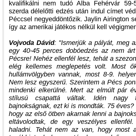
kvalifikálni nem tudó Alba Fehérvár 59-
szerda délelőtti edzés után indul címet véd
Péccsel negyeddöntőzik. Jaylin Airington s
így az amerikai játékos nélkül kell végigm
Vojvoda Dávid
:
Ismerjük a pályát, meg a
egy 40-45 perces dobóedzés az nem árt
Pécsre! Nehéz ellenfél lesz, tehát a szezo
elég kellemes meglepetés volt. Most ő
hullámvölgyben vannak, most 8-9. hely
Nem lesz egyszerű. Szerintem a Pécs pont
mindenki elkerülné. Mert az elmúlt pár é
stílusú csapattá váltak. Idén nagy 
bajnokságnak, ezt ki is mondták. 75 éves? 
hogy az első ötben akarnak lenni a bajnoks
eltávolodtak, de egy veszélyes ellenfé
haladni. Tehát nem az van, hogy most a