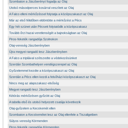
Szombaton a Jászberényt fogadja az Olaj
Utolsó másodperces kosárral veszített az Olaj
A Falco elleni mérkőzéssel folytatja a középszakaszt az Olaj
Már az első félidőben eldöntötte a mérkőzést a Pécs
Egy hét szünet után Pécsett folytatódik a középszakasz
Tovább őrzi hazai veretlenségét a bajnokságban az Olaj
Piros-feketék rangadója Szolnokon
Olaj-vereség Jászberényben
Újra megyei rangadó lesz Jászberényben
A Falco a tripláival szétszedte a védekezésünket
Szerdán Szombathelyen vendégszerepel az Olaj
Győzelemmel kezdte a középszakaszt az Olaj
Szerdán a Pécs ellen kezdi a felsőházi középszakaszt az Olaj
Nincs meg az alapszakasz-elsőség
Megyei rangadó lesz Jászberényben
Kétórás mérkőzésen győzött az Olaj
A tabella első és utolsó helyezett csatája következik
Olaj-győzelem a Kecskemét ellen
Szombaton a Kecskemétet lesz az Olaj ellenfele a Tiszaligetben
Súlyos vereség Körmenden
Piros-feketék rangadója Körmenden