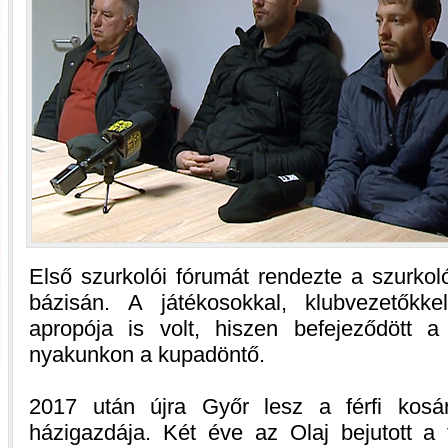
Első szurkolói fórumát rendezte a szurkolói
bázisán. A játékosokkal, klubvezetőkke
apropója is volt, hiszen befejeződött 
nyakunkon a kupadöntő.
2017 után újra Győr lesz a férfi kosá
házigazdája. Két éve az Olaj bejutott a