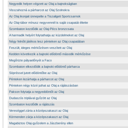
Negyedik helyen végzett az Olaj a bajnokságban
Visszahozná a párharcot az Olaj Szolnokra
Az Olaj ikonjait ünnepelte a Tiszaligeti Sportcsarnok
Az Olaj-tábor mínusz negyvennél is saját csapatát éltette
Szombaton kezdődik az Olaj-Pécs bronzcsata
A harmadik helyért folytathatja az küzdelmeket az Olaj
Négy felnőtt játékos lesz pénteken az Olaj csapatában
Feszült, ideges mérkőzésen veszített az Olaj
Kedden következik a bajnoki elődöntő második mérkőzése
Megőrizte pályaelőnyét a Faco
Szombaton elkezdődik a bajnoki elődöntő párharca
Söpréssel jutott elődöntőbe az Olaj
Pénteken lezárhatja a párharcot az Olaj
Pénteken négy közé juthat az Olaj a rájátszásban
Pakson folytatja a negyeddöntőt az Olaj
Dudaszós triplával győzött az Olaj
Szombaton kezdődik a rájátszás
Vereséggel zárta a középszakaszt az Olaj
Körmenden zárja a középszakaszt az Olaj
Magabiztos Olaj-győzelem a Jászberény ellen