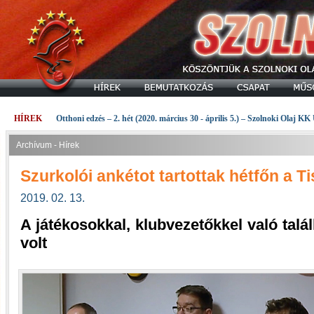
HÍREK
Otthoni edzés – 2. hét (2020. március 30 - április 5.) – Szolnoki Olaj KK
Archívum - Hírek
Szurkolói ankétot tartottak hétfőn a T
2019. 02. 13.
A játékosokkal, klubvezetőkkel való talá
volt