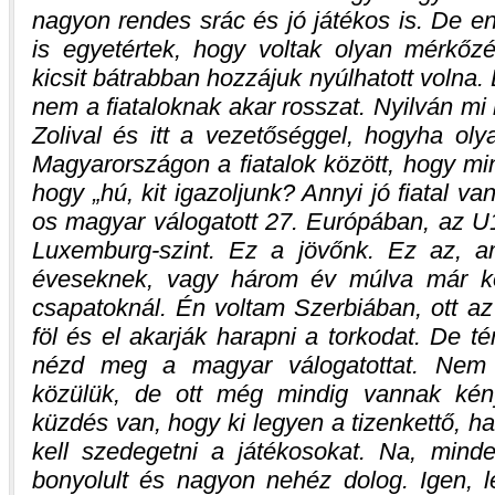
nagyon rendes srác és jó játékos is. De e
is egyetértek, hogy voltak olyan mérkő
kicsit bátrabban hozzájuk nyúlhatott volna.
nem a fiataloknak akar rosszat. Nyilván m
Zolival és itt a vezetőséggel, hogyha oly
Magyarországon a fiatalok között, hogy m
hogy „hú, kit igazoljunk? Annyi jó fiatal va
os magyar válogatott 27. Európában, az U
Luxemburg-szint. Ez a jövőnk. Ez az, a
éveseknek, vagy három év múlva már ko
csapatoknál. Én voltam Szerbiában, ott az
föl és el akarják harapni a torkodat. De té
nézd meg a magyar válogatottat. Nem 
közülük, de ott még mindig vannak kén
küzdés van, hogy ki legyen a tizenkettő, 
kell szedegetni a játékosokat. Na, min
bonyolult és nagyon nehéz dolog. Igen, 