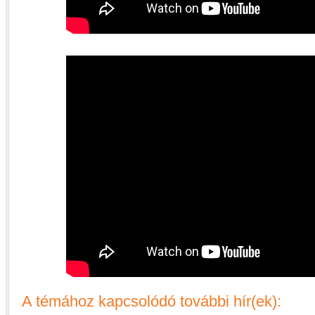
A témához kapcsolódó további hír(ek):