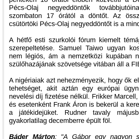
Pécs-Olaj negyeddöntők továbbjutóin
szombaton 17 órától a döntőt. Az össze
csütörtöki Pécs-Olaj negyeddöntőt is a min
A hétfő esti szurkolói fórum kiemelt témáj
szerepeltetése. Samuel Taiwo ugyan ko
nem légiós, ám a nemzetközi kupában nem
szülőhazájának szövetsége vitában áll a FI
A nigériaiak azt nehezményezik, hogy ők e
tehetséget, akit aztán egy európai ügyn
nevelési díj fizetése nélkül. Frikker Marce
és esetenként Frank Áron is bekerül a kere
a játékidejüket. Rudner tavaly május
gyakorlatilag decemberre épült föl.
Báder Márton
:
A Gábor egy nagyon sz