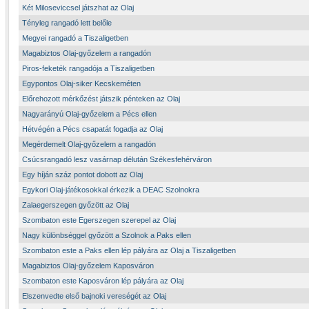
Két Miloseviccsel játszhat az Olaj
Tényleg rangadó lett belőle
Megyei rangadó a Tiszaligetben
Magabiztos Olaj-győzelem a rangadón
Piros-feketék rangadója a Tiszaligetben
Egypontos Olaj-siker Kecskeméten
Előrehozott mérkőzést játszik pénteken az Olaj
Nagyarányú Olaj-győzelem a Pécs ellen
Hétvégén a Pécs csapatát fogadja az Olaj
Megérdemelt Olaj-győzelem a rangadón
Csúcsrangadó lesz vasárnap délután Székesfehérváron
Egy híján száz pontot dobott az Olaj
Egykori Olaj-játékosokkal érkezik a DEAC Szolnokra
Zalaegerszegen győzött az Olaj
Szombaton este Egerszegen szerepel az Olaj
Nagy különbséggel győzött a Szolnok a Paks ellen
Szombaton este a Paks ellen lép pályára az Olaj a Tiszaligetben
Magabiztos Olaj-győzelem Kaposváron
Szombaton este Kaposváron lép pályára az Olaj
Elszenvedte első bajnoki vereségét az Olaj