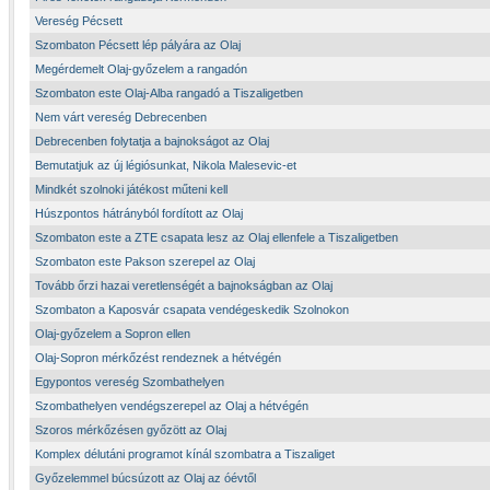
Vereség Pécsett
Szombaton Pécsett lép pályára az Olaj
Megérdemelt Olaj-győzelem a rangadón
Szombaton este Olaj-Alba rangadó a Tiszaligetben
Nem várt vereség Debrecenben
Debrecenben folytatja a bajnokságot az Olaj
Bemutatjuk az új légiósunkat, Nikola Malesevic-et
Mindkét szolnoki játékost műteni kell
Húszpontos hátrányból fordított az Olaj
Szombaton este a ZTE csapata lesz az Olaj ellenfele a Tiszaligetben
Szombaton este Pakson szerepel az Olaj
Tovább őrzi hazai veretlenségét a bajnokságban az Olaj
Szombaton a Kaposvár csapata vendégeskedik Szolnokon
Olaj-győzelem a Sopron ellen
Olaj-Sopron mérkőzést rendeznek a hétvégén
Egypontos vereség Szombathelyen
Szombathelyen vendégszerepel az Olaj a hétvégén
Szoros mérkőzésen győzött az Olaj
Komplex délutáni programot kínál szombatra a Tiszaliget
Győzelemmel búcsúzott az Olaj az óévtől