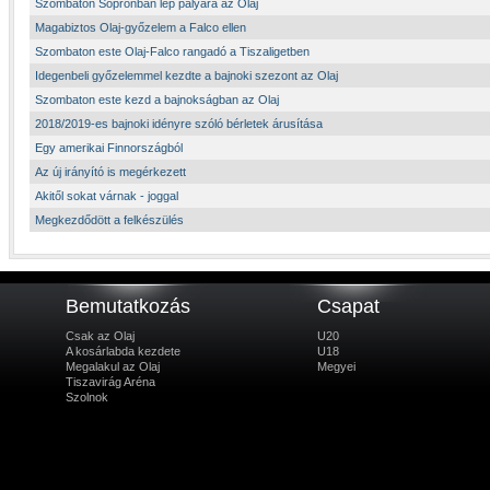
Szombaton Sopronban lép pályára az Olaj
Magabiztos Olaj-győzelem a Falco ellen
Szombaton este Olaj-Falco rangadó a Tiszaligetben
Idegenbeli győzelemmel kezdte a bajnoki szezont az Olaj
Szombaton este kezd a bajnokságban az Olaj
2018/2019-es bajnoki idényre szóló bérletek árusítása
Egy amerikai Finnországból
Az új irányító is megérkezett
Akitől sokat várnak - joggal
Megkezdődött a felkészülés
Bemutatkozás
Csapat
Csak az Olaj
U20
A kosárlabda kezdete
U18
Megalakul az Olaj
Megyei
Tiszavirág Aréna
Szolnok