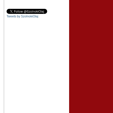
Tweets by SzolnokiOlaj