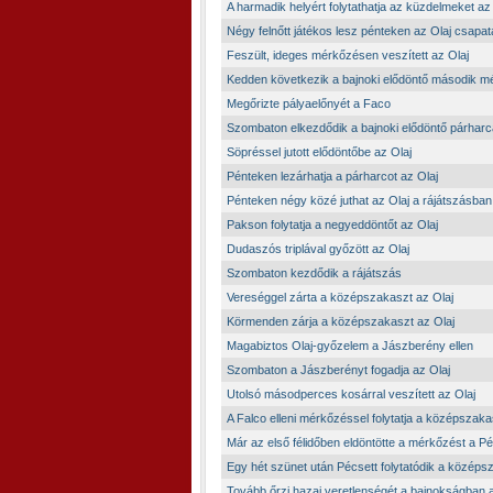
A harmadik helyért folytathatja az küzdelmeket az
Négy felnőtt játékos lesz pénteken az Olaj csapa
Feszült, ideges mérkőzésen veszített az Olaj
Kedden következik a bajnoki elődöntő második 
Megőrizte pályaelőnyét a Faco
Szombaton elkezdődik a bajnoki elődöntő párharc
Söpréssel jutott elődöntőbe az Olaj
Pénteken lezárhatja a párharcot az Olaj
Pénteken négy közé juthat az Olaj a rájátszásban
Pakson folytatja a negyeddöntőt az Olaj
Dudaszós triplával győzött az Olaj
Szombaton kezdődik a rájátszás
Vereséggel zárta a középszakaszt az Olaj
Körmenden zárja a középszakaszt az Olaj
Magabiztos Olaj-győzelem a Jászberény ellen
Szombaton a Jászberényt fogadja az Olaj
Utolsó másodperces kosárral veszített az Olaj
A Falco elleni mérkőzéssel folytatja a középszaka
Már az első félidőben eldöntötte a mérkőzést a P
Egy hét szünet után Pécsett folytatódik a közép
Tovább őrzi hazai veretlenségét a bajnokságban a