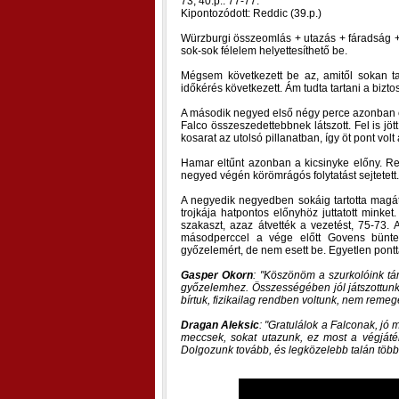
73, 40.p.: 77-77.
Kipontozódott: Reddic (39.p.)
Würzburgi összeomlás + utazás + fáradság + 
sok-sok félelem helyettesíthető be.
Mégsem következett be az, amitől sokan tar
időkérés következett. Ám tudta tartani a bizt
A második negyed első négy perce azonban c
Falco összeszedettebbnek látszott. Fel is jöt
kosarat az utolsó pillanatban, így öt pont vol
Hamar eltűnt azonban a kicsinyke előny. Red
negyed végén körömrágós folytatást sejtetett. O
A negyedik negyedben sokáig tartotta magá
trojkája hatpontos előnyhöz juttatott minket
szakaszt, azaz átvették a vezetést, 75-73
másodperccel a vége előtt Govens büntet
győzelemért, de nem esett be. Egyetlen pontta
Gasper Okorn
:
Köszönöm a szurkolóink tám
győzelemhez. Összességében jól játszottunk, 
bírtuk, fizikailag rendben voltunk, nem reme
Dragan Aleksic
:
Gratulálok a Falconak, jó 
meccsek, sokat utazunk, ez most a végját
Dolgozunk tovább, és legközelebb talán több