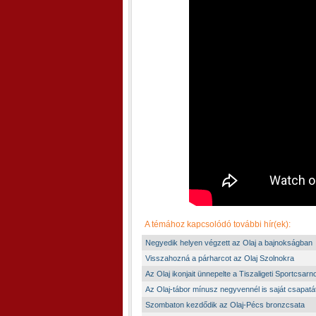
A témához kapcsolódó további hír(ek):
Negyedik helyen végzett az Olaj a bajnokságban
Visszahozná a párharcot az Olaj Szolnokra
Az Olaj ikonjait ünnepelte a Tiszaligeti Sportcsarn
Az Olaj-tábor mínusz negyvennél is saját csapatát
Szombaton kezdődik az Olaj-Pécs bronzcsata