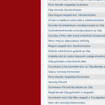
Piros-feketék rangadója Szolnokon
Olaj-vereség Jászberényben
Újra megyei rangadó lesz Jászberényben
A Falco a tripláival szétszedte a védekezésünket
Szerdán Szombathelyen vendégszerepel az Olaj
Győzelemmel kezdte a középszakaszt az Olaj
Szerdán a Pécs ellen kezdi a felsőházi középszak
Nincs meg az alapszakasz-elsőség
Megyei rangadó lesz Jászberényben
Kétórás mérkőzésen győzött az Olaj
A tabella első és utolsó helyezett csatája következ
Olaj-győzelem a Kecskemét ellen
Szombaton a Kecskemétet lesz az Olaj ellenfele a
Súlyos vereség Körmenden
Piros-feketék rangadója Körmenden
Vereség Pécsett
Szombaton Pécsett lép pályára az Olaj
Megérdemelt Olaj-győzelem a rangadón
Szombaton este Olaj-Alba rangadó a Tiszaligetbe
Nem várt vereség Debrecenben