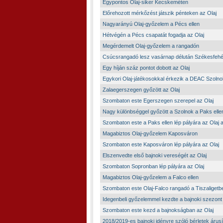
Egypontos Olaj-siker Kecskeméten
Előrehozott mérkőzést játszik pénteken az Olaj
Nagyarányú Olaj-győzelem a Pécs ellen
Hétvégén a Pécs csapatát fogadja az Olaj
Megérdemelt Olaj-győzelem a rangadón
Csúcsrangadó lesz vasárnap délután Székesfeh
Egy híján száz pontot dobott az Olaj
Egykori Olaj-játékosokkal érkezik a DEAC Szolno
Zalaegerszegen győzött az Olaj
Szombaton este Egerszegen szerepel az Olaj
Nagy különbséggel győzött a Szolnok a Paks elle
Szombaton este a Paks ellen lép pályára az Olaj a
Magabiztos Olaj-győzelem Kaposváron
Szombaton este Kaposváron lép pályára az Olaj
Elszenvedte első bajnoki vereségét az Olaj
Szombaton Sopronban lép pályára az Olaj
Magabiztos Olaj-győzelem a Falco ellen
Szombaton este Olaj-Falco rangadó a Tiszaligetb
Idegenbeli győzelemmel kezdte a bajnoki szezont 
Szombaton este kezd a bajnokságban az Olaj
2018/2019-es bajnoki idényre szóló bérletek árus