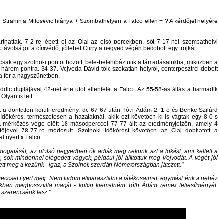
Strahinja Milosevic hiánya + Szombathelyen a Falco ellen = ? A kérdőjel helyére
thattak. 7-2-re lépett el az Olaj az első percekben, sőt 7-17-nél szombathelyi
os távolságot a címvédő, jóllehet Curry a negyed végén bedobott egy trojkát.
sak egy szolnoki pontot hozott, bele-belehibáztunk a támadásainkba, miközben a
t három pontra. 34-37. Vojvoda Dávid tőle szokatlan helyről, centerposztról dobott
t a fór a nagyszünetben.
dic duplájával 42-nél érte utol ellenfelét a Falco. Az 55-58-as állás a harmadik
lyan is lett...
t a döntetlen körüli eredmény, de 67-67 után Tóth Ádám 2+1-e és Benke Szilárd
. Időkérés, természetesen a hazaiaknál, akik ezt követően ki is vágtak egy 8-0-s
. A mérkőzés vége előtt 18 másodperccel 77-77 állt az eredményjelzőn, amely 4
őjével 78-77-re módosult. Szolnoki időkérést követően az Olaj dobhatott a
l nyert a Falco.
ogatását, az utolsó negyedben ők adták meg nekünk azt a lökést, ami kellett a
sok mindennel elégedett vagyok, például jól állítottuk meg Vojvodát. A végét jól
gett meg a kezünk - igaz, a Szolnok szerdán Németországban játszott.
meccset nyert meg. Nem tudom elmarasztalni a játékosaimat, egymást érik a nehéz
ékban megbosszulta magát - külön kiemelném Tóth Ádám remek teljesítményét.
 szerencsénk lesz.