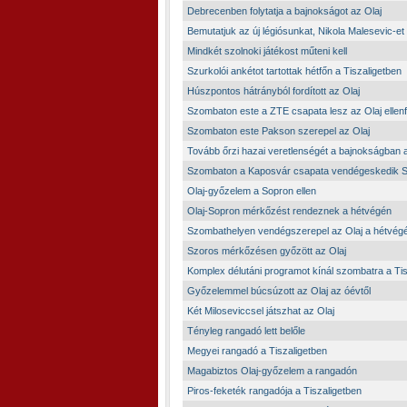
Debrecenben folytatja a bajnokságot az Olaj
Bemutatjuk az új légiósunkat, Nikola Malesevic-et
Mindkét szolnoki játékost műteni kell
Szurkolói ankétot tartottak hétfőn a Tiszaligetben
Húszpontos hátrányból fordított az Olaj
Szombaton este a ZTE csapata lesz az Olaj ellenf
Szombaton este Pakson szerepel az Olaj
Tovább őrzi hazai veretlenségét a bajnokságban a
Szombaton a Kaposvár csapata vendégeskedik 
Olaj-győzelem a Sopron ellen
Olaj-Sopron mérkőzést rendeznek a hétvégén
Szombathelyen vendégszerepel az Olaj a hétvég
Szoros mérkőzésen győzött az Olaj
Komplex délutáni programot kínál szombatra a Tis
Győzelemmel búcsúzott az Olaj az óévtől
Két Miloseviccsel játszhat az Olaj
Tényleg rangadó lett belőle
Megyei rangadó a Tiszaligetben
Magabiztos Olaj-győzelem a rangadón
Piros-feketék rangadója a Tiszaligetben