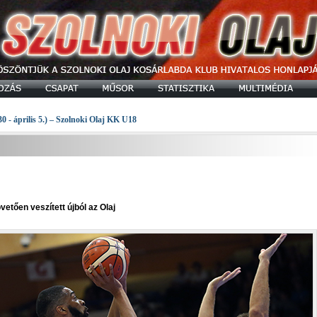
30 - április 5.) – Szolnoki Olaj KK U18
etően veszített újból az Olaj