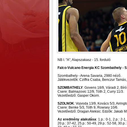
NB I. "A", Alapszakasz - 15. forduló
Falco-Vulcano Energia KC Szombathely - Szo
Szombathely - Arena Savaria, 2980 néző.
Játékvezetők: Cziffra Csaba, Benczur Tamás,
SZOMBATHELY
: Govens 18/9, Váradi 2, Bír
Csere: Balmazovic 12/9, Tóth 2, Curry 11/3.
Vezetőedző: Gasper Okorn.
SZOLNOK
: Vojvoda 13/9, Kovács 5/3, Airing
Csere: Benke 5/3, Tóth 9, Rowsey 10/6.
Vezetőedző: Dragan Aleksic. Edzők: Jakab M
Az eredmény alakulása
: 1.p.: 0-1, 2.p.: 2-1
20.p.: 37-42, 25.p.: 50-49, 29.p.: 52-58, 30.p.: