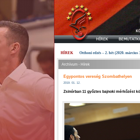
HÍREK
Otthoni edzés – 2. hét (2020. március 
Archívum - Hírek
Egypontos vereség Szombathelyen
2019. 01. 12.
Zsinórban 11 győztes bajnoki mérkőzést köv