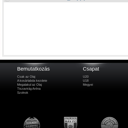
Bemutatkozás
Csapat
Csak az Olaj
U20
A kosárlabda kezdete
U18
Megalakul az Olaj
Megyei
Tiszavirág Aréna
Szolnok