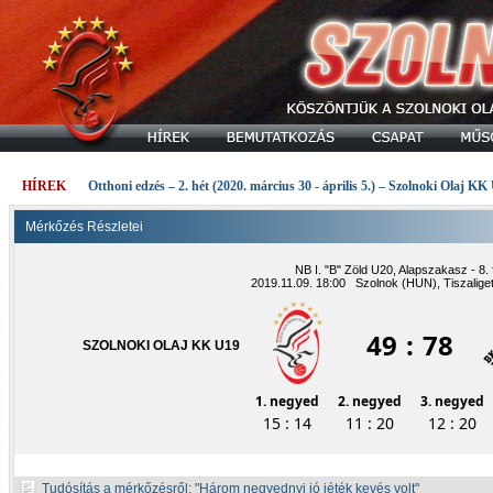
HÍREK
Otthoni edzés – 2. hét (2020. március 30 - április 5.) – Szolnoki Olaj KK
Mérkőzés Részletei
NB I. "B" Zöld U20, Alapszakasz - 8. 
2019.11.09. 18:00 Szolnok (HUN), Tiszalige
49
:
78
SZOLNOKI OLAJ KK U19
1. negyed
2. negyed
3. negyed
15 : 14
11 : 20
12 : 20
Tudósítás a mérkőzésről:
Három negyednyi jó jéték kevés volt