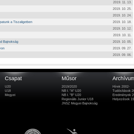
2019. 11. 13.
2019. 10. 25.
2019. 10. 24.
atunk a Tiszaligetben
2019. 10. 18.
2019. 10. 12.
2019. 10. 11.
nd Bajnokság
2019. 10. 05.
yon
2019. 09. 27.
2019. 09. 06.
Csapat
Műsor
Archívu
U20
2019/2020
Hírek 2002-
U18
NB I. "A" U20
Tudósítások 2
Megyei
NB I. "B" U20
Eredmények 2
Regionális Junior U18
Helyezések 1
JNSZ Megyei Bajnokság