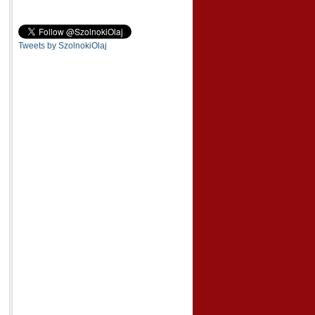
Tweets by SzolnokiOlaj