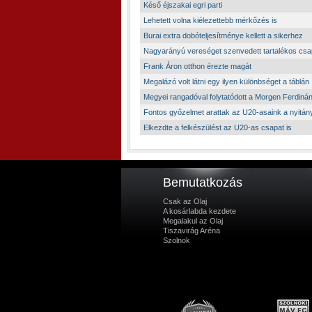
Késő éjszakai egri parti
Lehetett volna kiélezettebb mérkőzés is
Burai extra dobóteljesítménye kellett a sikerhez
Nagyarányú vereséget szenvedett tartalékos csap
Frank Áron otthon érezte magát
Megalázó volt látni egy ilyen különbséget a táblán
Megyei rangadóval folytatódott a Morgen Ferdiná
Fontos győzelmet arattak az U20-asaink a nyitán
Elkezdte a felkészülést az U20-as csapat is
Bemutatkozás
Csak az Olaj
A kosárlabda kezdete
Megalakul az Olaj
Tiszavirág Aréna
Szolnok