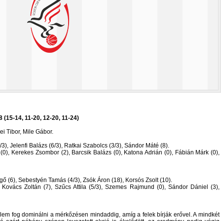
(15-14, 11-20, 12-20, 11-24)
ei Tibor, Mile Gábor.
), Jelenfi Balázs (6/3), Ratkai Szabolcs (3/3), Sándor Máté (8).
0), Kerekes Zsombor (2), Barcsik Balázs (0), Katona Adrián (0), Fábián Márk (0),
gő (6), Sebestyén Tamás (4/3), Zsók Áron (18), Korsós Zsolt (10).
 Kovács Zoltán (7), Szűcs Attila (5/3), Szemes Rajmund (0), Sándor Dániel (3),
elem fog dominálni a mérkőzésen mindaddig, amíg a felek bírják erővel. A mindkét