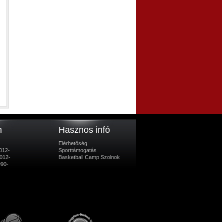
m
Hasznos infó
Elérhetőség
012-
Sporttámogatás
012-
Basketball Camp Szolnok
990-