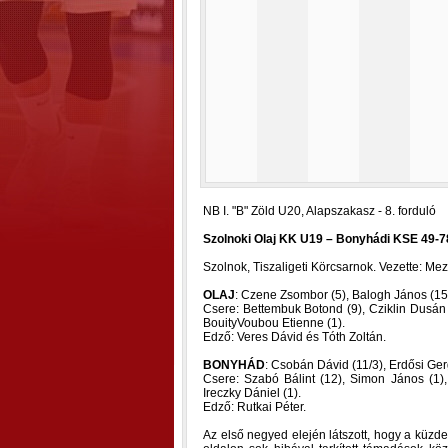
NB I. "B" Zöld U20, Alapszakasz - 8. forduló
Szolnoki Olaj KK U19 – Bonyhádi KSE 49-78 
Szolnok, Tiszaligeti Körcsarnok. Vezette: Mez
OLAJ
: Czene Zsombor (5), Balogh János (15/3
Csere: Bettembuk Botond (9), Cziklin Dusán (
BouityVoubou Etienne (1).
Edző: Veres Dávid és Tóth Zoltán.
BONYHÁD
: Csobán Dávid (11/3), Erdősi Ger
Csere: Szabó Bálint (12), Simon János (1),
Ireczky Dániel (1).
Edző: Rutkai Péter.
Az első negyed elején látszott, hogy a küzd