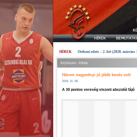
HÍREK
Otthoni edzés – 2. hét (2020. március 
Archívum - Hírek
Három negyednyi jó jéték kevés volt
2019. 11. 09.
A 30 pontos vereség viszont abszolút fájó