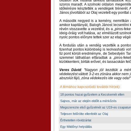
oldalon sok hibával tarkított támadások kö
szoros maradt. A szolnoki oldalon megemlít
időkérésre késztették a vendégek trénerét. 
János jóvoltából az Olaj vezetett egy ponttal 
A második negyed is a kemény, nemritkán a f
amikor kapitányát, Balogh Jánost lecserélni 
révén visszavette a vezetést, és a „piros-fek
ideig-óráig volt hatása, az elmélázott szol
nyolc pontos előnyre tettek szer az etap végé
A fordulás után a vendég vezették a ponto
tizenhat pontos különbség is leolvasható vol
tíz pont körüli eredményre, de Sebestyén Tamá
szemmel láthatóan elfáradtak a „piros-feke
kizökkenteni, bírták erővel, és lassacskán felő
Veres Dávid
:
Nagyon jól kezdtük a mér
védekezést váltott 3-2-es zónára akkor nem jö
abszolút fájó, zóna védekezés ide vagy oda!
A témához kapcsolódó további hír(ek):
18 pontos hazai győzelem a Kecskemét ellen
Sajnos, már az elején eldőlt a mérkőzés
Megszerezte első győzelmét az U19-es csapatun
Teljesen felőrölte ellenfelét az Olaj
Érthetetlen rövidzárlat
Egy félidőnyi helytállás