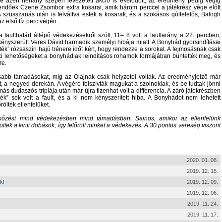
zé azért néhány szépen levezetett akció is ékelődött, az eredmény pedig végig
endőek Czene Zsombor extra kosarai, amik három perccel a játékrész vége előtt
A szusszanás után is felváltva estek a kosarak, és a szokásos gólfelelős, Balogh
az első tíz perc végén.
aulthatárt átlépő védekezésekről szólt, 11– 8 volt a faultarány, a 22. percben,
kényszerült Veres Dávid harmadik személyi hibája miatt. A Bonyhád gyorsindításai
eték” rózsaszín hajú trénere időt kért, hogy rendezze a sorokat. A fejmosásnak csak
noki lehetőségeket a bonyhádiak leindításos rohamok formájában büntették meg, és
re.
sabb támadásokat, míg az Olajnak csak helyzetei voltak. Az eredményjelző már
t, a negyed derekán. A végére felszívták magukat a szolnokiak, és be tudtak jönni
s dudaszós triplája után már újra tizenhat volt a differencia. A záró játékrészben
ték” sok volt a fault, és a ki nem kényszerített hiba. A Bonyhádot nem lehetett
rölték ellenfelüket.
kőzést mind védekezésben mind támadásban. Sajnos, amikor az ellenfelünk
ttek a kinti dobások, így felőrölt minket a védekezés. A 30 pontos vereség viszont
2020. 01. 08.
2019. 12. 15.
k!
2019. 12. 09.
2019. 12. 06.
2019. 11. 24.
2019. 11. 17.