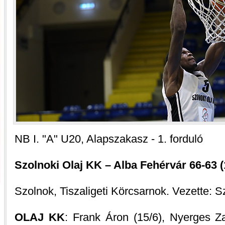
NB I. "A" U20, Alapszakasz - 1. forduló
Szolnoki Olaj KK – Alba Fehérvár 66-63 (1
Szolnok, Tiszaligeti Körcsarnok. Vezette: 
OLAJ KK
: Frank Áron (15/6), Nyerges Zal