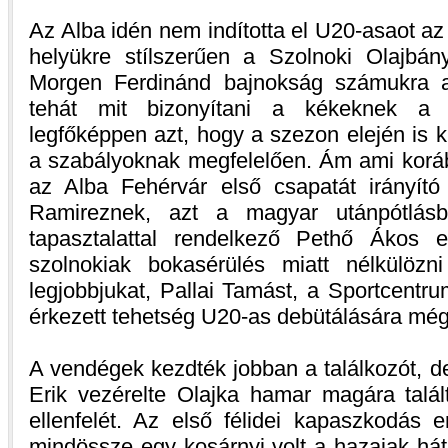
Az Alba idén nem indította el U20-asaot a
helyükre stílszerűen a Szolnoki Olajbá
Morgen Ferdinánd bajnokság számukra a
tehát mit bizonyítani a kékeknek a Ti
legfőképpen azt, hogy a szezon elején is ki
a szabályoknak megfelelően. Ám ami koráb
az Alba Fehérvár első csapatát irányít
Ramireznek, azt a magyar utánpótlásb
tapasztalattal rendelkező Pethő Ákos e
szolnokiak bokasérülés miatt nélkülözn
legjobbjukat, Pallai Tamást, a Sportcentr
érkezett tehetség U20-as debütálására még 
A vendégek kezdték jobban a találkozót, d
Erik vezérelte Olajka hamar magára talá
ellenfelét. Az első félidei kapaszkodás
mindössze egy kosárnyi volt a hazaiak hát