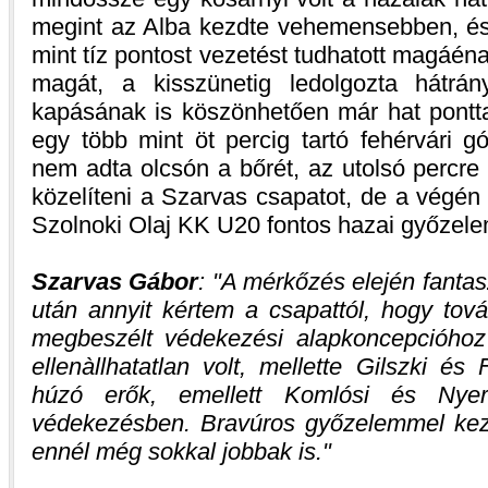
megint az Alba kezdte vehemensebben, és
mint tíz pontost vezetést tudhatott magáéna
magát, a kisszünetig ledolgozta hátrá
kapásának is köszönhetően már hat ponttal
egy több mint öt percig tartó fehérvári g
nem adta olcsón a bőrét, az utolsó percr
közelíteni a Szarvas csapatot, de a végé
Szolnoki Olaj KK U20 fontos hazai győzel
Szarvas Gábor
:
A mérkőzés elején fantas
után annyit kértem a csapattól, hogy tov
megbeszélt védekezési alapkoncepcióhoz
ellenàllhatatlan volt, mellette Gilszki é
húzó erők, emellett Komlósi és Nye
védekezésben. Bravúros győzelemmel kez
ennél még sokkal jobbak is.