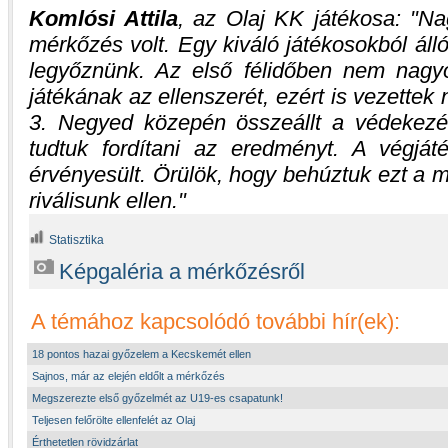
Komlósi Attila
, az Olaj KK játékosa:
Na
mérkőzés volt. Egy kiváló játékosokból álló,
legyőznünk. Az első félidőben nem nagy
játékának az ellenszerét, ezért is vezettek 
3. Negyed közepén összeállt a védekezé
tudtuk fordítani az eredményt. A végjá
érvényesült. Örülök, hogy behúztuk ezt a 
riválisunk ellen.
Statisztika
Képgaléria a mérkőzésről
A témához kapcsolódó további hír(ek):
18 pontos hazai győzelem a Kecskemét ellen
Sajnos, már az elején eldőlt a mérkőzés
Megszerezte első győzelmét az U19-es csapatunk!
Teljesen felőrölte ellenfelét az Olaj
Érthetetlen rövidzárlat