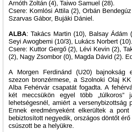
Arnóth Zoltán (4), Taiwo Samuel (28).
Csere: Komlósi Attila (2), Orbán Bendegúz 
Szarvas Gábor, Bujáki Dániel.
ALBA
: Takács Martin (10), Balsay Ádám (1
Seyi Awogbemi (10/3), Lukács Norbert (10)
Csere: Kuttor Gergő (2), Lévi Kevin (2), Ta
(2), Nagy Zsombor (0), Magda Dávid (2). E
A Morgen Ferdinánd (U20) bajnokság el
szezon bronzérmese, a Szolnoki Olaj KK
Alba Fehérvár csapatát fogadta. A fehérvá
két meccsükön egyel több „túlkoros” j
lehetségesnél, amiért a versenybizottság p
Ennek eredményeként elkerültek a pont
bebiztosított negyedik, országos döntőt érő
csúszott be a helyükre.