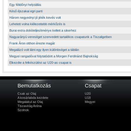
Egy félidőnyi helytállás
Késő éjszakai egri parti
Három negyednyi jó jéték kevés volt
Lehetett volna kiélezettebb mérkőzés is
Burai extra dobóteljesítménye kellett a sikerhez
Nagyarányú vereséget szenvedett tartalékos csapatunk a Tiszaligetben
Frank Áron otthon érezte magát
Megalázó volt látni egy ilyen különbséget a táblán
Megyei rangadóval folytatódott a Morgen Ferdinánd Bajnokság
Elkezdte a felkészülést az U20-as csapat is
Bemutatkozás
Csapat
Csak az Olaj
U20
A kosárlabda kezdete
U18
Megalakul az Olaj
Megyei
Tiszavirág Aréna
Szolnok