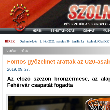
HÍREK
Otthoni edzés – 2. hét (2020. március 30 - április 5.) – Szolnoki Olaj KK
Archívum - Hírek
Fontos győzelmet arattak az U20-asai
2019. 09. 27.
Az előző szezon bronzérmese, az ala
Fehérvár csapatát fogadta