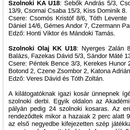
Szolnoki KA U18
: Sebők András 5/3, Cs
13/9, Csornai Csaba 15/3, Kiss Dominik 8.
Csere: Csomós Kristóf 8/6, Tóth Levente 
Dániel 14/6, Gémes Andor 7, Czermann Patr
Edző: Honti Viktor és Mándoki Tamás.
Szolnoki Olaj KK U18
: Nyerges Zalán 8
Balázs, Fazekas Dávid 5/3, Sándor Máté 13
Csere: Péntek Bence 3/3, Kerekes Hunor 2
Botond 2, Czene Zsombor 2, Katona Adrián,
Edző: Veres Dávid és Tóth Zoltán.
A kilátogatóknak igazi kosár ünnepnek ígé
szolnoki derbi. Egyik oldalon az Akadém
pályán pedig 24 szolnoki kosaras. Az er
rendeződtek mikor a hazaiak 2 perc alatt 
az első negyedbe kifejezetten szép játékka