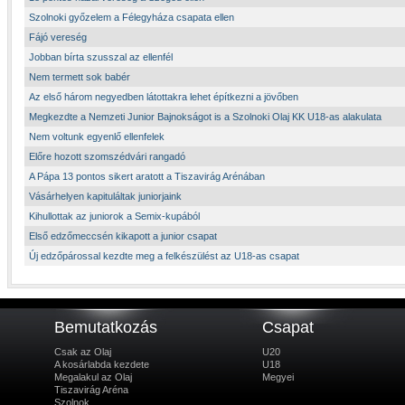
Szolnoki győzelem a Félegyháza csapata ellen
Fájó vereség
Jobban bírta szusszal az ellenfél
Nem termett sok babér
Az első három negyedben látottakra lehet építkezni a jövőben
Megkezdte a Nemzeti Junior Bajnokságot is a Szolnoki Olaj KK U18-as alakulata
Nem voltunk egyenlő ellenfelek
Előre hozott szomszédvári rangadó
A Pápa 13 pontos sikert aratott a Tiszavirág Arénában
Vásárhelyen kapituláltak juniorjaink
Kihullottak az juniorok a Semix-kupából
Első edzőmeccsén kikapott a junior csapat
Új edzőpárossal kezdte meg a felkészülést az U18-as csapat
Bemutatkozás
Csapat
Csak az Olaj
U20
A kosárlabda kezdete
U18
Megalakul az Olaj
Megyei
Tiszavirág Aréna
Szolnok