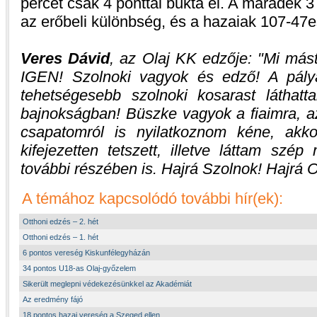
percet csak 4 ponttal bukta el. A maradék 3
az erőbeli különbség, és a hazaiak 107-47es
Veres Dávid
, az Olaj KK edzője:
Mi mást
IGEN! Szolnoki vagyok és edző! A pály
tehetségesebb szolnoki kosarast láthat
bajnokságban! Büszke vagyok a fiaimra, az
csapatomról is nyilatkoznom kéne, akk
kifejezetten tetszett, illetve láttam sz
további részében is. Hajrá Szolnok! Hajrá O
A témához kapcsolódó további hír(ek):
Otthoni edzés – 2. hét
Otthoni edzés – 1. hét
6 pontos vereség Kiskunfélegyházán
34 pontos U18-as Olaj-győzelem
Sikerült meglepni védekezésünkkel az Akadémiát
Az eredmény fájó
18 pontos hazai vereség a Szeged ellen