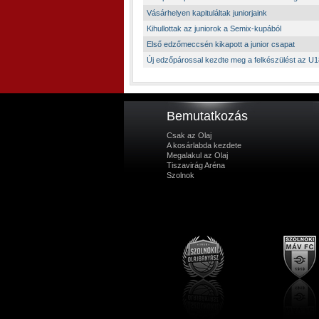
Vásárhelyen kapituláltak juniorjaink
Kihullottak az juniorok a Semix-kupából
Első edzőmeccsén kikapott a junior csapat
Új edzőpárossal kezdte meg a felkészülést az U
Bemutatkozás
Csak az Olaj
A kosárlabda kezdete
Megalakul az Olaj
Tiszavirág Aréna
Szolnok