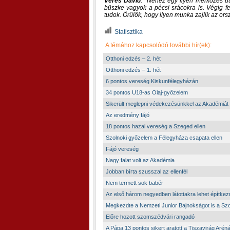
Veres Dávid
:
Nehéz egy ilyen mérkőzés ut
büszke vagyok a pécsi srácokra is. Végig f
tudok. Örülök, hogy ilyen munka zajlik az or
Statisztika
A témához kapcsolódó további hír(ek):
Otthoni edzés – 2. hét
Otthoni edzés – 1. hét
6 pontos vereség Kiskunfélegyházán
34 pontos U18-as Olaj-győzelem
Sikerült meglepni védekezésünkkel az Akadémiát
Az eredmény fájó
18 pontos hazai vereség a Szeged ellen
Szolnoki győzelem a Félegyháza csapata ellen
Fájó vereség
Nagy falat volt az Akadémia
Jobban bírta szusszal az ellenfél
Nem termett sok babér
Az első három negyedben látottakra lehet építkez
Megkezdte a Nemzeti Junior Bajnokságot is a Szo
Előre hozott szomszédvári rangadó
A Pápa 13 pontos sikert aratott a Tiszavirág Arén