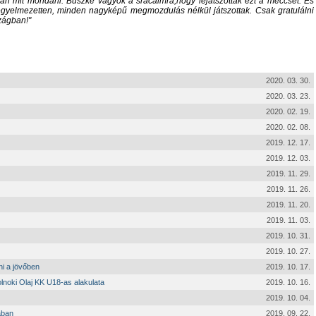
án mit mondani. Büszke vagyok a srácaimra,hogy lejátszották ezt a meccset. És
egyelmezetten, minden nagyképű megmozdulás nélkül játszottak. Csak gratulálni
szágban!
2020. 03. 30.
2020. 03. 23.
2020. 02. 19.
2020. 02. 08.
2019. 12. 17.
2019. 12. 03.
2019. 11. 29.
2019. 11. 26.
2019. 11. 20.
2019. 11. 03.
2019. 10. 31.
2019. 10. 27.
ni a jövőben
2019. 10. 17.
lnoki Olaj KK U18-as alakulata
2019. 10. 16.
2019. 10. 04.
ában
2019. 09. 22.