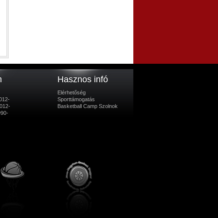
m
Hasznos infó
Elérhetőség
012-
Sporttámogatás
012-
Basketball Camp Szolnok
990-