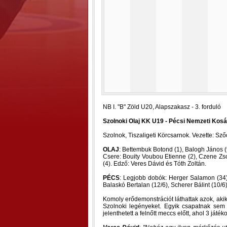
NB I. "B" Zöld U20, Alapszakasz - 3. forduló
Szolnoki Olaj KK U19 - Pécsi Nemzeti Kosár
Szolnok, Tiszaligeti Körcsarnok. Vezette: Sz
OLAJ
: Bettembuk Botond (1), Balogh János (9
Csere: Bouity Voubou Etienne (2), Czene Zso
(4). Edző: Veres Dávid és Tóth Zoltán.
PÉCS
: Legjobb dobók: Herger Salamon (34), 
Balaskó Bertalan (12/6), Scherer Bálint (10/6)
Komoly erődemonstrációt láthattak azok, akik
Szolnoki legényeket. Egyik csapatnak sem e
jelenthetett a felnőtt meccs előtt, ahol 3 ját