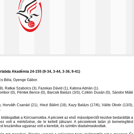
labda Akadémia 24-155 (9-34, 3-44, 3-36, 9-41)
őcs Béla, Gyenge Gábor.
), Ratkai Szabolcs (3), Fazekas Dávid (1), Katona Adrián (1).
mbor (0), Péntek Bence (0), Barcsik Balázs (3/3), Cziklin Dusán (0), Sándor Máté
Horváth Csanád (21), Hiezl Bálint (18), Kazy Balázs (17/6), Válits Olivér (13/3),
.
 kilátogattak a Körcsarnokba. A pécsiek az első másodperctől kezdve bedarálták a
z volt a mérkőzése, de le kellett játszani. A pécsieknek talán jó bemelegítést
ékost leszámítva ugyanaz volt a keretük, és szintén diadalmaskodtak.