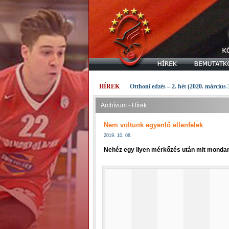
HÍREK
Otthoni edzés – 2. hét (2020. március 
Archívum - Hírek
Nem voltunk egyenlő ellenfelek
2019. 10. 08.
Nehéz egy ilyen mérkőzés után mit mondan