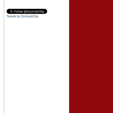
Tweets by SzolnokiOlaj