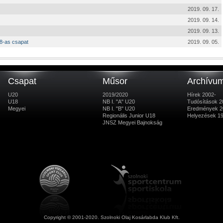
2019. 09. 17.
2019. 09. 14.
2019. 09. 13.
18-as csapat
2019. 09. 05.
Csapat
Műsor
Archívu
U20
2019/2020
Hírek 2002-
U18
NB I. "A" U20
Tudósítások 2
Megyei
NB I. "B" U20
Eredmények 2
Regionális Junior U18
Helyezések 1
JNSZ Megyei Bajnokság
Copyright © 2001-2020. Szolnoki Olaj Kosárlabda Klub Kft.