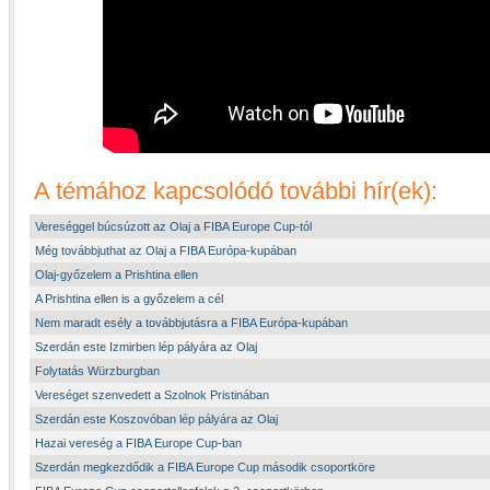
A témához kapcsolódó további hír(ek):
Vereséggel búcsúzott az Olaj a FIBA Europe Cup-tól
Még továbbjuthat az Olaj a FIBA Európa-kupában
Olaj-győzelem a Prishtina ellen
A Prishtina ellen is a győzelem a cél
Nem maradt esély a továbbjutásra a FIBA Európa-kupában
Szerdán este Izmirben lép pályára az Olaj
Folytatás Würzburgban
Vereséget szenvedett a Szolnok Pristinában
Szerdán este Koszovóban lép pályára az Olaj
Hazai vereség a FIBA Europe Cup-ban
Szerdán megkezdődik a FIBA Europe Cup második csoportköre