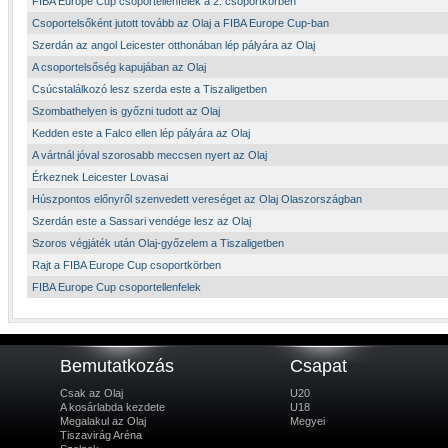
FIBA Europe Cup csoportellenfelek a 2. csoportkörben
Csoportelsőként jutott tovább az Olaj a FIBA Europe Cup-ban
Szerdán az angol Leicester otthonában lép pályára az Olaj
A csoportelsőség kapujában az Olaj
Csúcstalálkozó lesz szerda este a Tiszaligetben
Szombathelyen is győzni tudott az Olaj
Kedden este a Falco ellen lép pályára az Olaj
A vártnál jóval szorosabb meccsen nyert az Olaj
Érkeznek Leicester Lovasai
Húszpontos előnyről szenvedett vereséget az Olaj Olaszországban
Szerdán este a Sassari vendége lesz az Olaj
Szoros végjáték után Olaj-győzelem a Tiszaligetben
Rajt a FIBA Europe Cup csoportkörben
FIBA Europe Cup csoportellenfelek
Bemutatkozás
Csapat
Csak az Olaj
U20
A kosárlabda kezdete
U18
Megalakul az Olaj
Megyei
Tiszavirág Aréna