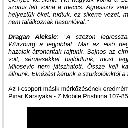
szoros lett volna a meccs. Agresszív vé
helyeztük őket, tudtuk, ez sikerre vezet,
nem találkoznak hasonlóval.
Dragan Aleksic
:
A szezon legrossza
Würzburg a legjobbat. Már az első neg
hazaiak átrohantak rajtunk. Sajnos az el
volt, sérülésekkel bajlódtunk, most leg
Milosevic nem játszhatott. Össze kell 
állnunk. Elnézést kérünk a szurkolóinktól a 
Az I-csoport másik mérkőzésének eredmén
Pinar Karsiyaka - Z Mobile Prishtina 107-85