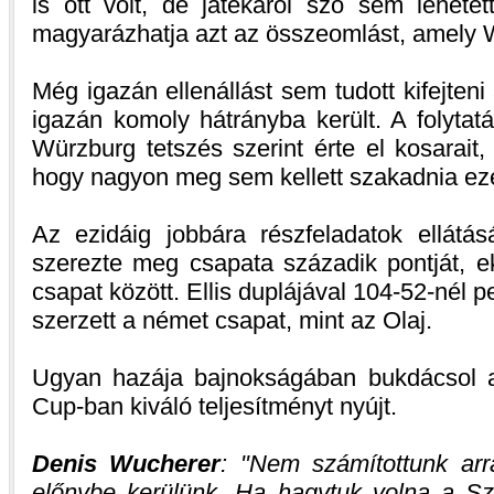
is ott volt, de játékáról szó sem lehe
magyarázhatja azt az összeomlást, amely 
Még igazán ellenállást sem tudott kifejteni
igazán komoly hátrányba került. A folytat
Würzburg tetszés szerint érte el kosarait
hogy nagyon meg sem kellett szakadnia ezé
Az ezidáig jobbára részfeladatok ellátás
szerezte meg csapata századik pontját, e
csapat között. Ellis duplájával 104-52-nél 
szerzett a német csapat, mint az Olaj.
Ugyan hazája bajnokságában bukdácsol 
Cup-ban kiváló teljesítményt nyújt.
Denis Wucherer
:
Nem számítottunk arr
előnybe kerülünk. Ha hagytuk volna a Szo