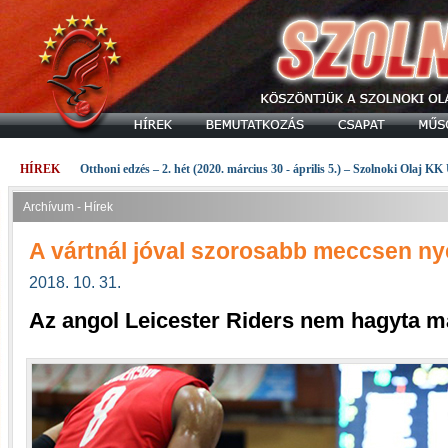
HÍREK
Otthoni edzés – 2. hét (2020. március 30 - április 5.) – Szolnoki Olaj KK
Archívum - Hírek
A vártnál jóval szorosabb meccsen nye
2018. 10. 31.
Az angol Leicester Riders nem hagyta ma