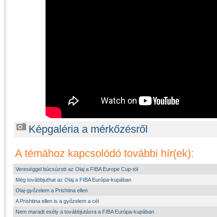
Képgaléria a mérkőzésről
A témához kapcsolódó további hír(ek):
Vereséggel búcsúzott az Olaj a FIBA Europe Cup-tól
Még továbbjuthat az Olaj a FIBA Európa-kupában
Olaj-győzelem a Prishtina ellen
A Prishtina ellen is a győzelem a cél
Nem maradt esély a továbbjutásra a FIBA Európa-kupában