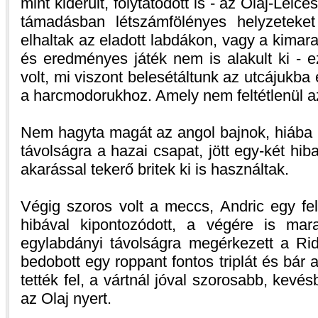
mint kiderült, folytatódott is - az Olaj-Leice
támadásban létszámfölényes helyzeteke
elhaltak az eladott labdákon, vagy a kima
és eredményes játék nem is alakult ki - e
volt, mi viszont belesétáltunk az utcájukba
a harcmodorukhoz. Amely nem feltétlenül az
Nem hagyta magát az angol bajnok, hiába i
távolságra a hazai csapat, jött egy-két hiba
akarással tekerő britek ki is használtak.
Végig szoros volt a meccs, Andric egy fe
hibával kipontozódott, a végére is mar
egylabdányi távolságra megérkezett a Rid
bedobott egy roppant fontos triplát és bár 
tették fel, a vártnál jóval szorosabb, kev
az Olaj nyert.