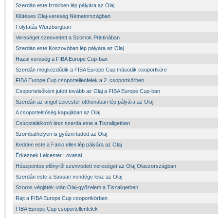
Szerdán este Izmirben lép pályára az Olaj
Kiütéses Olaj-vereség Németországban
Folytatás Würzburgban
Vereséget szenvedett a Szolnok Pristinában
Szerdán este Koszovóban lép pályára az Olaj
Hazai vereség a FIBA Europe Cup-ban
Szerdán megkezdődik a FIBA Europe Cup második csoportköre
FIBA Europe Cup csoportellenfelek a 2. csoportkörben
Csoportelsőként jutott tovább az Olaj a FIBA Europe Cup-ban
Szerdán az angol Leicester otthonában lép pályára az Olaj
A csoportelsőség kapujában az Olaj
Csúcstalálkozó lesz szerda este a Tiszaligetben
Szombathelyen is győzni tudott az Olaj
Kedden este a Falco ellen lép pályára az Olaj
Érkeznek Leicester Lovasai
Húszpontos előnyről szenvedett vereséget az Olaj Olaszországban
Szerdán este a Sassari vendége lesz az Olaj
Szoros végjáték után Olaj-győzelem a Tiszaligetben
Rajt a FIBA Europe Cup csoportkörben
FIBA Europe Cup csoportellenfelek