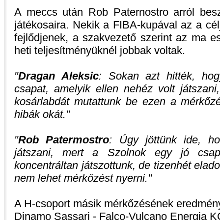
A meccs után Rob Paternostro arról bes
játékosaira. Nekik a FIBA-kupával az a cé
fejlődjenek, a szakvezető szerint az ma est
heti teljesítményüknél jobbak voltak.
Dragan Aleksic
: Sokan azt hitték, ho
csapat, amelyik ellen nehéz volt játszan
kosárlabdát mutattunk be ezen a mérkőz
hibák okát.
Rob Patermostro
: Úgy jöttünk ide, 
játszani, mert a Szolnok egy jó csa
koncentráltan játszottunk, de tizenhét elado
nem lehet mérkőzést nyerni.
A H-csoport másik mérkőzésének eredmén
Dinamo Sassari - Falco-Vulcano Energia 