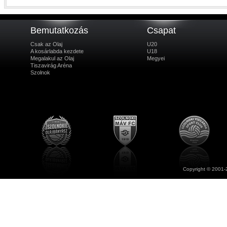
Bemutatkozás
Csapat
Csak az Olaj
U20
A kosárlabda kezdete
U18
Megalakul az Olaj
Megyei
Tiszavirág Aréna
Szolnok
Copyright © 2001-2