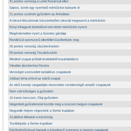
41 pontos vereség a Lehel Kosársuli ellen
Sajnos, ismét egy nyerhető mérkőzést buktunk el
21 pontos szolnoki győzelem az Arénában
A rekord létszámnak köszönhetően sikerült megnyerni a mérkőzést
Ennyi kihagyott büntetővel nem lehet mérkőzést nyerni
Megérdemelten nyert a Szentes gárdája
Rendkívül sportszerű ellenféllel küzdhettünk meg
26 pontos vereség Jászberényben
59 pontos vereség Tiszakécskén
Mindkét csapat próbált lendületből kosárlabdázni
Váratlan jászberényi fricska
Vereséget szenvedett tartalékos csapatunk
Jobban bírta erővel az edzői csapat
Az első komoly rangadóján elvesztette veretlenségét amatőr csapatunk
Nem volt kétséges a győzelem
Jó iramú meccsen, Olaj-győzelem
Idegenbeli győzelemmel kezdte meg a szezont megyei csapatunk
Negyedik helyen végeztünk a Semix kupában
Jó játékot láthatott a közönség
Továbbjutás a Semix-kupában
Edzőmérkőzéssel hangolt a következő szezonra a megyei csapatunk