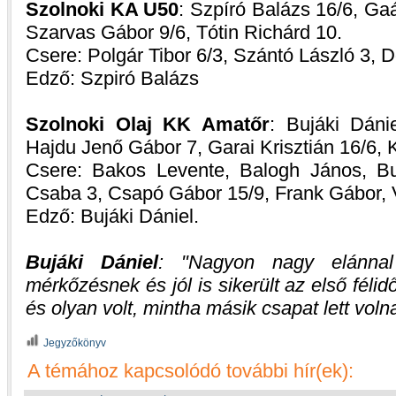
Szolnoki KA U50
: Szpíró Balázs 16/6, Gaá
Szarvas Gábor 9/6, Tótin Richárd 10.
Csere: Polgár Tibor 6/3, Szántó László 3, 
Edző: Szpiró Balázs
Szolnoki Olaj KK Amatőr
: Bujáki Dánie
Hajdu Jenő Gábor 7, Garai Krisztián 16/6, K
Csere: Bakos Levente, Balogh János, Bu
Csaba 3, Csapó Gábor 15/9, Frank Gábor, 
Edző: Bujáki Dániel.
Bujáki Dániel
:
Nagyon nagy elánna
mérkőzésnek és jól is sikerült az első féli
és olyan volt, mintha másik csapat lett vol
Jegyzőkönyv
A témához kapcsolódó további hír(ek):