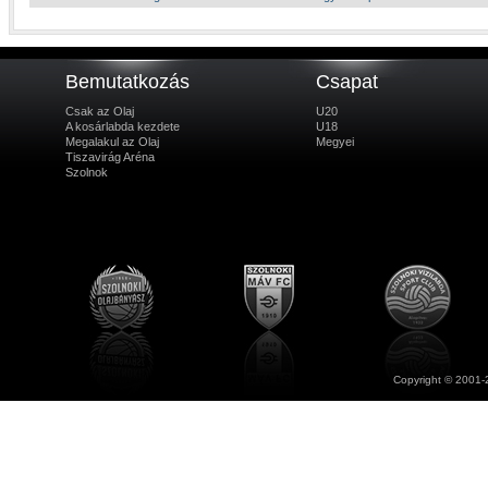
Bemutatkozás
Csapat
Csak az Olaj
U20
A kosárlabda kezdete
U18
Megalakul az Olaj
Megyei
Tiszavirág Aréna
Szolnok
Copyright © 2001-2