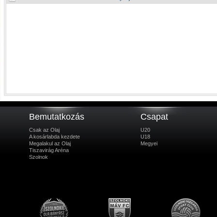
Bemutatkozás
Csapat
Csak az Olaj
U20
A kosárlabda kezdete
U18
Megalakul az Olaj
Megyei
Tiszavirág Aréna
Szolnok