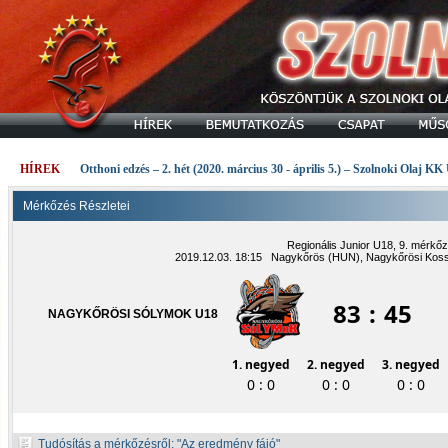
HÍREK
Otthoni edzés – 2. hét (2020. március 30 - április 5.) – Szolnoki Olaj KK
Mérkőzés Részletei
Regionális Junior U18, 9. mérkő
2019.12.03. 18:15 Nagykőrös (HUN), Nagykőrösi Kossut
83
:
45
NAGYKŐRÖSI SÓLYMOK U18
1. negyed
2. negyed
3. negyed
0 : 0
0 : 0
0 : 0
Tudósítás a mérkőzésről:
Az eredmény fájó