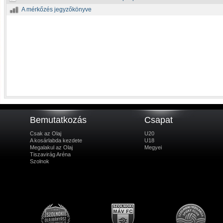
A mérkőzés jegyzőkönyve
Bemutatkozás
Csapat
Csak az Olaj
U20
A kosárlabda kezdete
U18
Megalakul az Olaj
Megyei
Tiszavirág Aréna
Szolnok