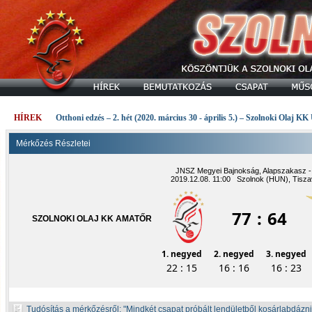
HÍREK
Otthoni edzés – 2. hét (2020. március 30 - április 5.) – Szolnoki Olaj KK
Mérkőzés Részletei
JNSZ Megyei Bajnokság, Alapszakasz - 
2019.12.08. 11:00 Szolnok (HUN), Tisza
77
:
64
SZOLNOKI OLAJ KK AMATŐR
1. negyed
2. negyed
3. negyed
22 : 15
16 : 16
16 : 23
Tudósítás a mérkőzésről:
Mindkét csapat próbált lendületből kosárlabdázni