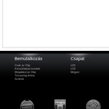
Bemutatkozás
Csapat
Csak az Olaj
U20
A kosárlabda kezdete
U18
Megalakul az Olaj
Megyei
Tiszavirág Aréna
Szolnok