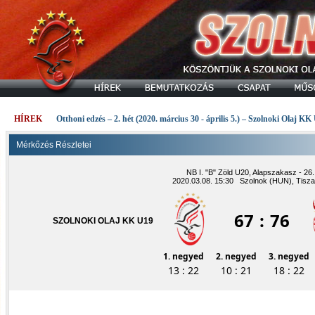
HÍREK
Otthoni edzés – 2. hét (2020. március 30 - április 5.) – Szolnoki Olaj KK
Mérkőzés Részletei
NB I. "B" Zöld U20, Alapszakasz - 26.
2020.03.08. 15:30 Szolnok (HUN), Tisza
67
:
76
SZOLNOKI OLAJ KK U19
1. negyed
2. negyed
3. negyed
13 : 22
10 : 21
18 : 22