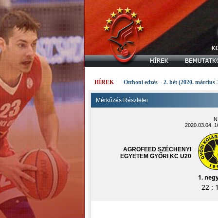
HÍREK
Otthoni edzés – 2. hét (2020. március 
Mérkőzés Részletei
N
2020.03.04. 
AGROFEED SZÉCHENYI
EGYETEM GYŐRI KC U20
1. neg
22 : 