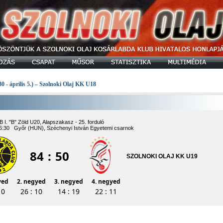
30 - április 5.) – Szolnoki Olaj KK U18
B I. "B" Zöld U20, Alapszakasz - 25. forduló
16:30 Győr (HUN), Széchenyi István Egyetemi csarnok
84
:
50
SZOLNOKI OLAJ KK U19
yed
2. negyed
3. negyed
4. negyed
10
26 : 10
14 : 19
22 : 11