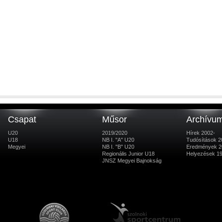
Csapat
Műsor
Archívu
U20
2019/2020
Hírek 2002-
U18
NB I. "A" U20
Tudósítások 2
Megyei
NB I. "B" U20
Eredmények 2
Regionális Junior U18
Helyezések 1
JNSZ Megyei Bajnokság