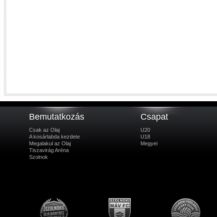
Bemutatkozás
Csapat
Csak az Olaj
U20
A kosárlabda kezdete
U18
Megalakul az Olaj
Megyei
Tiszavirág Aréna
Szolnok