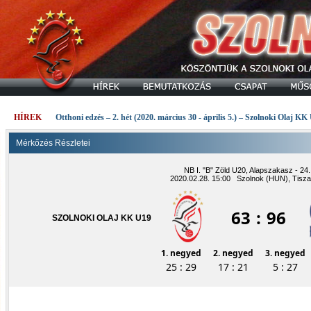
HÍREK
Otthoni edzés – 2. hét (2020. március 30 - április 5.) – Szolnoki Olaj KK
Mérkőzés Részletei
NB I. "B" Zöld U20, Alapszakasz - 24.
2020.02.28. 15:00 Szolnok (HUN), Tisza
63
:
96
SZOLNOKI OLAJ KK U19
1. negyed
2. negyed
3. negyed
25 : 29
17 : 21
5 : 27