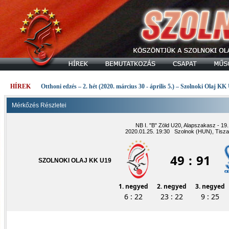
HÍREK
Otthoni edzés – 2. hét (2020. március 30 - április 5.) – Szolnoki Olaj KK
Mérkőzés Részletei
NB I. "B" Zöld U20, Alapszakasz - 19.
2020.01.25. 19:30 Szolnok (HUN), Tisza
49
:
91
SZOLNOKI OLAJ KK U19
1. negyed
2. negyed
3. negyed
6 : 22
23 : 22
9 : 25