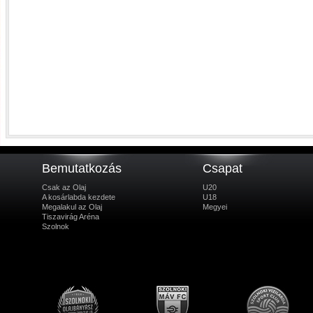
Bemutatkozás
Csapat
Csak az Olaj
U20
A kosárlabda kezdete
U18
Megalakul az Olaj
Megyei
Tiszavirág Aréna
Szolnok