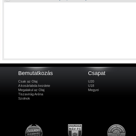
Bemutatkozás
Csapat
Csak az Olaj
U20
A kosárlabda kezdete
U18
Megalakul az Olaj
Megyei
Tiszavirág Aréna
Szolnok