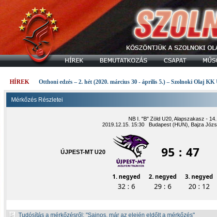
HÍREK
Otthoni edzés – 2. hét (2020. március 30 - április 5.) – Szolnoki Olaj KK
Mérkőzés Részletei
NB I. "B" Zöld U20, Alapszakasz - 14.
2019.12.15. 15:30 Budapest (HUN), Bajza Józse
95
:
47
ÚJPEST-MT U20
1. negyed
2. negyed
3. negyed
32 : 6
29 : 6
20 : 12
Tudósítás a mérkőzésről:
Sajnos, már az elején eldőlt a mérkőzés