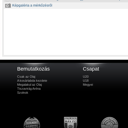
Képgaléria a mérkőzésről
Bemutatkozás
Csapat
Csak az Olaj
U20
A kosárlabda kezdete
U18
Megalakul az Olaj
Megyei
Tiszavirág Aréna
Szolnok