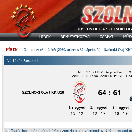
HÍREK
Otthoni edzés – 2. hét (2020. március 30 - április 5.) – Szolnoki Olaj KK
Mérkőzés Részletei
NB I. "B" Zöld U20, Alapszakasz - 13.
2019.12.09. 15:00 Szolnok (HUN), Tisza
64
:
61
SZOLNOKI OLAJ KK U19
1. negyed
2. negyed
3. negyed
15 : 12
12 : 17
18 : 19
Tudósítás a mérkőzésről:
Megszerezte első győzelmét az U19-es csapatun