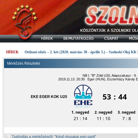
HÍREK
Otthoni edzés – 2. hét (2020. március 30 - április 5.) – Szolnoki Olaj KK
Mérkőzés Részletei
NB I. "B" Zöld U20, Alapszakasz - 9. 
2019.11.13. 20:30 Eger (HUN), Eszterházy Károly 
53
:
44
EKE EGER KOK U20
1. negyed
2. negyed
3. negyed
21 : 14
11 : 10
7 : 8
Tudósítás a mérkőzésről:
Késő éjszakai egri parti