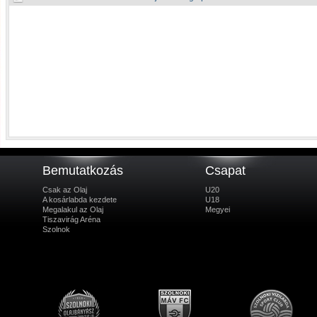
Bemutatkozás
Csapat
Csak az Olaj
U20
A kosárlabda kezdete
U18
Megalakul az Olaj
Megyei
Tiszavirág Aréna
Szolnok