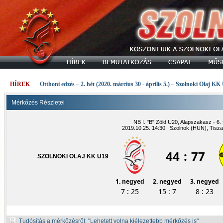
HÍREK
Otthoni edzés – 2. hét (2020. március 30 - április 5.) – Szolnoki Olaj KK
Mérkőzés Részletei
NB I. "B" Zöld U20, Alapszakasz - 6. 
2019.10.25. 14:30 Szolnok (HUN), Tisza
44
:
77
SZOLNOKI OLAJ KK U19
1. negyed
2. negyed
3. negyed
7 : 25
15 : 7
8 : 23
Tudósítás a mérkőzésről:
Lehetett volna kiélezettebb mérkőzés is