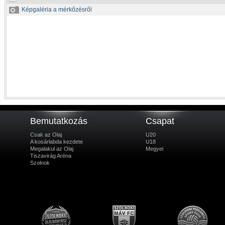
Képgaléria a mérkőzésről
Bemutatkozás
Csapat
Csak az Olaj
U20
A kosárlabda kezdete
U18
Megalakul az Olaj
Megyei
Tiszavirág Aréna
Szolnok