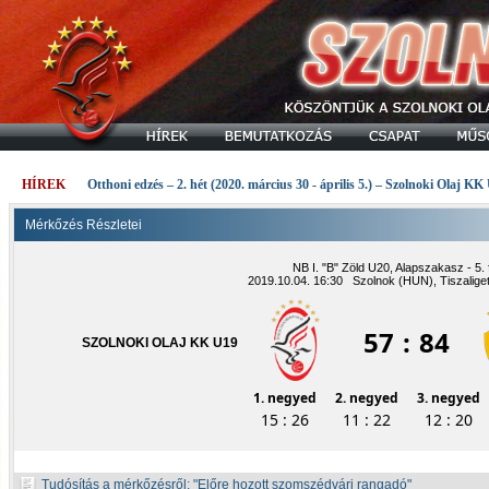
HÍREK
Otthoni edzés – 2. hét (2020. március 30 - április 5.) – Szolnoki Olaj KK
Mérkőzés Részletei
NB I. "B" Zöld U20, Alapszakasz - 5. 
2019.10.04. 16:30 Szolnok (HUN), Tiszalige
57
:
84
SZOLNOKI OLAJ KK U19
1. negyed
2. negyed
3. negyed
15 : 26
11 : 22
12 : 20
Tudósítás a mérkőzésről:
Előre hozott szomszédvári rangadó