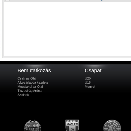
Bemutatkozás
Csapat
Csak az Olaj
U20
A kosárlabda kezdete
U18
Megalakul az Olaj
Megyei
Tiszavirág Aréna
Szolnok