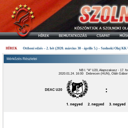
HÍREK
Otthoni edzés – 2. hét (2020. március 30 - április 5.) – Szolnoki Olaj KK
Mérkőzés Részletei
NB I. "A" U20, Alapszakasz - 17. fo
2020.01.24. 16:00 Debrecen (HUN), Oláh Gábor 
:
DEAC U20
1. negyed
2. negyed
3. negyed