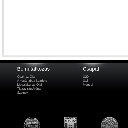
Bemutatkozás
Csapat
Csak az Olaj
U20
A kosárlabda kezdete
U18
Megalakul az Olaj
Megyei
Tiszavirág Aréna
Szolnok