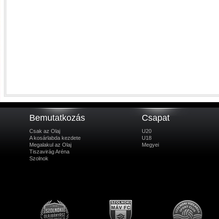
Bemutatkozás
Csapat
Csak az Olaj
U20
A kosárlabda kezdete
U18
Megalakul az Olaj
Megyei
Tiszavirág Aréna
Szolnok