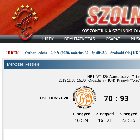
HÍREK
Otthoni edzés – 2. hét (2020. március 30 - április 5.) – Szolnoki Olaj KK
Mérkőzés Részletei
NB I. "A" U20, Alapszakasz - 7. fo
2019.11.08. 15:30 Oroszlány (HUN), Krajnyik "Akác
70
:
93
OSE LIONS U20
1. negyed
2. negyed
3. negyed
16 : 24
16 : 21
23 : 25