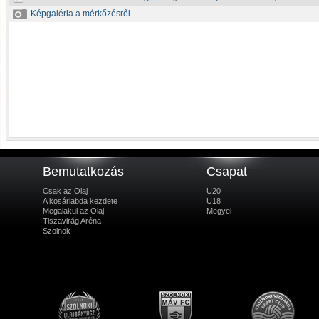
Képgaléria a mérkőzésről
Bemutatkozás
Csapat
Csak az Olaj
U20
A kosárlabda kezdete
U18
Megalakul az Olaj
Megyei
Tiszavirág Aréna
Szolnok