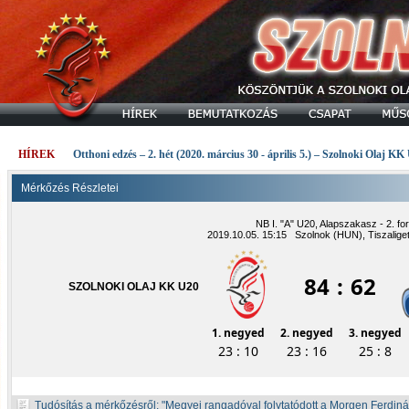
HÍREK
Otthoni edzés – 2. hét (2020. március 30 - április 5.) – Szolnoki Olaj KK
Mérkőzés Részletei
NB I. "A" U20, Alapszakasz - 2. fo
2019.10.05. 15:15 Szolnok (HUN), Tiszalige
84
:
62
SZOLNOKI OLAJ KK U20
1. negyed
2. negyed
3. negyed
23 : 10
23 : 16
25 : 8
Tudósítás a mérkőzésről:
Megyei rangadóval folytatódott a Morgen Ferdi