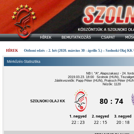
HÍREK
Otthoni edzés – 2. hét (2020. március 30 - április 5.) – Szolnoki Olaj KK
Mérkőzés-Statisztika
NB I. "A", Alapszakasz - 24. ford
2019.03.23. 18:00 Szolnok (HUN), Tiszalige
Játékvezetők: Papp Péter (HUN), Praksch Péter (HU
Nézők: 1120
80
:
74
SZOLNOKI OLAJ KK
1. negyed
2. negyed
3. negyed
22 : 23
22 : 15
20 : 18