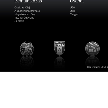
Bemutatkozás
Csapat
Csak az Olaj
U20
A kosárlabda kezdete
U18
Megalakul az Olaj
Megyei
Tiszavirág Aréna
Szolnok
Copyright © 2001-2