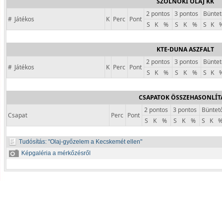
SZOLNOKI OLAJ KK
2 pontos
3 pontos
Büntet
#
Játékos
K
Perc
Pont
S
K
%
S
K
%
S
K
KTE-DUNA ASZFALT
2 pontos
3 pontos
Büntet
#
Játékos
K
Perc
Pont
S
K
%
S
K
%
S
K
CSAPATOK ÖSSZEHASONLÍT
2 pontos
3 pontos
Büntet
Csapat
Perc
Pont
S
K
%
S
K
%
S
K
Tudósítás:
Olaj-győzelem a Kecskemét ellen
Képgaléria a mérkőzésről